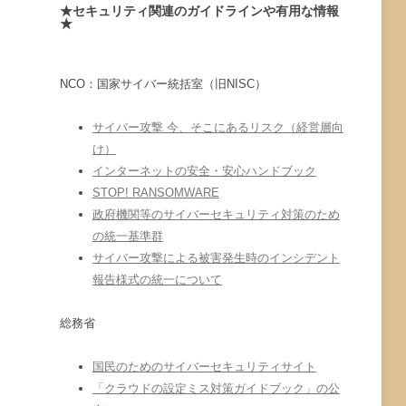
★セキュリティ関連のガイドラインや有用な情報
★
NCO：国家サイバー統括室（旧NISC）
サイバー攻撃 今、そこにあるリスク（経営層向
け）
インターネットの安全・安心ハンドブック
STOP! RANSOMWARE
政府機関等のサイバーセキュリティ対策のため
の統一基準群
サイバー攻撃による被害発生時のインシデント
報告様式の統一について
総務省
国民のためのサイバーセキュリティサイト
「クラウドの設定ミス対策ガイドブック」の公