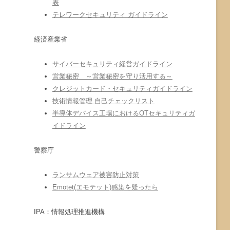
表
テレワークセキュリティ ガイドライン
経済産業省
サイバーセキュリティ経営ガイドライン
営業秘密 ～営業秘密を守り活用する～
クレジットカード・セキュリティガイドライン
技術情報管理 自己チェックリスト
半導体デバイス工場におけるOTセキュリティガ
イドライン
警察庁
ランサムウェア被害防止対策
Emotet(エモテット)感染を疑ったら
IPA：情報処理推進機構