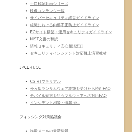
手口検証動画シリーズ
映像コンテンツ一覧
サイバーセキュリティ経営ガイドライン
組織における内部不正防止ガイドライン
ECサイト構築・運用セキュリティガイドライン
NIST文書の翻訳
情報セキュリティ安心相談窓口
セキュリティインシデント対応机上演習教材
JPCERT/CC
CSIRTマテリアル
侵入型ランサムウェア攻撃を受けたら読むFAQ
モバイル端末を狙うマルウェアへの対応FAQ
インシデント相談・情報提供
フィッシング対策協議会
詐欺メールの最新情報