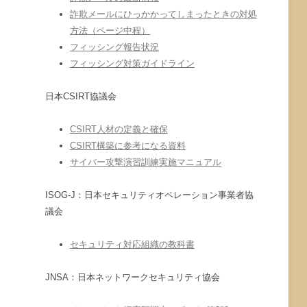
詐欺メールにひっかかってしまったときの対処
方法（ページ中程）
フィッシング報告状況
フィッシング対策ガイドライン
日本CSIRT協議会
CSIRT人材の定義と確保
CSIRT構築に参考になる資料
サイバー攻撃演習訓練実施マニュアル
ISOG-J：日本セキュリティオペレーション事業者協
議会
セキュリティ対応組織の教科書
JNSA：日本ネットワークセキュリティ協会