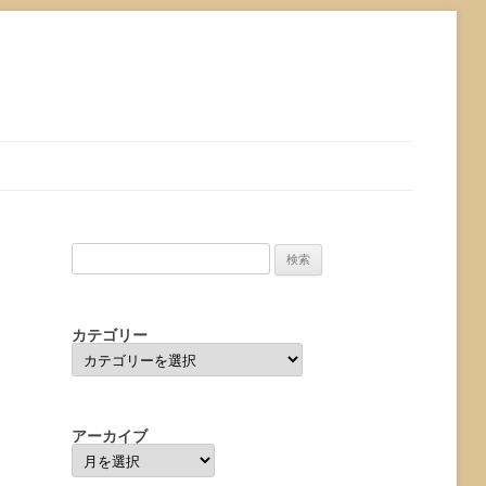
検
索:
カテゴリー
カ
テ
ゴ
リ
ー
アーカイブ
ア
ー
カ