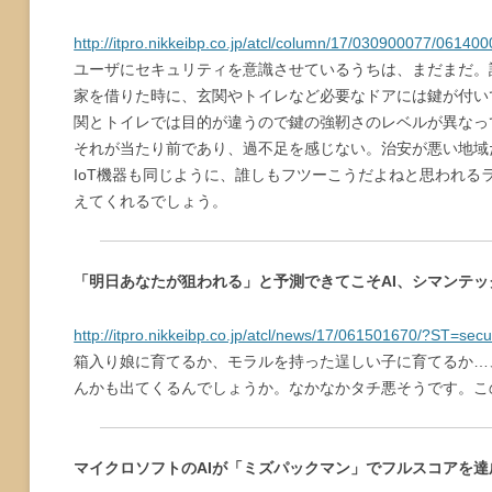
http://itpro.nikkeibp.co.jp/atcl/column/17/030900077/06140
ユーザにセキュリティを意識させているうちは、まだまだ。
家を借りた時に、玄関やトイレなど必要なドアには鍵が付い
関とトイレでは目的が違うので鍵の強靭さのレベルが異なっ
それが当たり前であり、過不足を感じない。治安が悪い地域
IoT機器も同じように、誰しもフツーこうだよねと思われ
えてくれるでしょう。
「明日あなたが狙われる」と予測できてこそAI、シマンテッ
http://itpro.nikkeibp.co.jp/atcl/news/17/061501670/?ST=secu
箱入り娘に育てるか、モラルを持った逞しい子に育てるか…、
んかも出てくるんでしょうか。なかなかタチ悪そうです。こ
マイクロソフトのAIが「ミズパックマン」でフルスコアを達