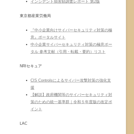
インシデント損害額調査レポート 第2版
東京都産業労働局
『中小企業向けサイバーセキュリティ対策の極
意』ポータルサイト
中小企業サイバーセキュリティ対策の極意ポー
タル 参考文献（引用・転載・要約）リスト
NRIセキュア
CIS Controlsによるサイバー攻撃対策の強化支
援
【解説】政府機関等のサイバーセキュリティ対
策のための統一基準群｜令和５年度版の改定ポ
イント
LAC