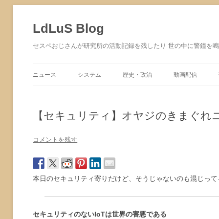
コ
ン
テ
LdLuS Blog
ン
ツ
へ
セスペおじさんが研究所の活動記録を残したり 世の中に警鐘を
ス
キ
ッ
プ
ニュース
システム
歴史・政治
動画配信
サイバーセキュリティ
【セキュリティ】オヤジのきまぐれニュース 
コメントを残す
本日のセキュリティ寄りだけど、そうじゃないのも混じって
セキュリティのないIoTは世界の害悪である