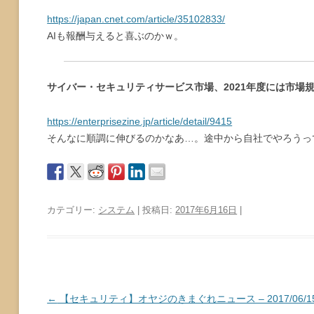
https://japan.cnet.com/article/35102833/
AIも報酬与えると喜ぶのかｗ。
サイバー・セキュリティサービス市場、2021年度には市場規模
https://enterprisezine.jp/article/detail/9415
そんなに順調に伸びるのかなあ…。途中から自社でやろうっ
カテゴリー:
システム
| 投稿日:
2017年6月16日
|
投
←
【セキュリティ】オヤジのきまぐれニュース – 2017/06/1