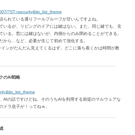
0007/?ST=security&itp_list_theme
語られている通りフールプルーフが甘いんですよね。
ているが、リビングのドアには鍵はない。また、同じ鍵でも、玄
ている。窓には鍵はないが、内側からのみ閉めることができる。
だから…など、必要が生じて初めて強化する。
るラインがだんだん見えてくるはず。どこに落ち着くかは時間が教
クのAI戦略
rity&itp_list_theme
AIの話ですけどね。そのうちAIを利用する前提のマルウェアな
のドラ息子が！ってねｗ。
成