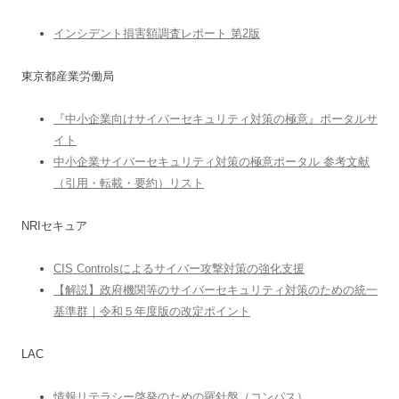
インシデント損害額調査レポート 第2版
東京都産業労働局
『中小企業向けサイバーセキュリティ対策の極意』ポータルサ
イト
中小企業サイバーセキュリティ対策の極意ポータル 参考文献
（引用・転載・要約）リスト
NRIセキュア
CIS Controlsによるサイバー攻撃対策の強化支援
【解説】政府機関等のサイバーセキュリティ対策のための統一
基準群｜令和５年度版の改定ポイント
LAC
情報リテラシー啓発のための羅針盤（コンパス）