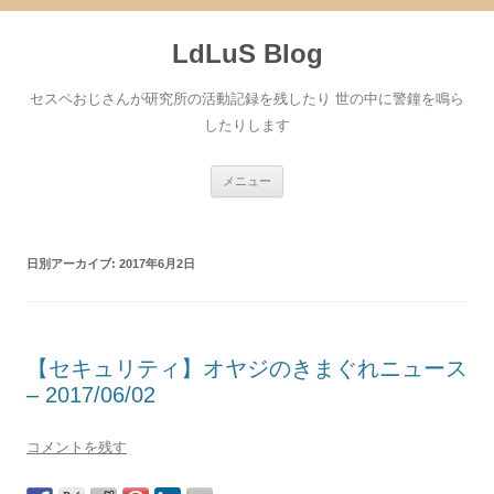
コ
ン
LdLuS Blog
テ
ン
ツ
へ
セスペおじさんが研究所の活動記録を残したり 世の中に警鐘を鳴ら
ス
キ
したりします
ッ
プ
メニュー
日別アーカイブ:
2017年6月2日
【セキュリティ】オヤジのきまぐれニュース
– 2017/06/02
コメントを残す