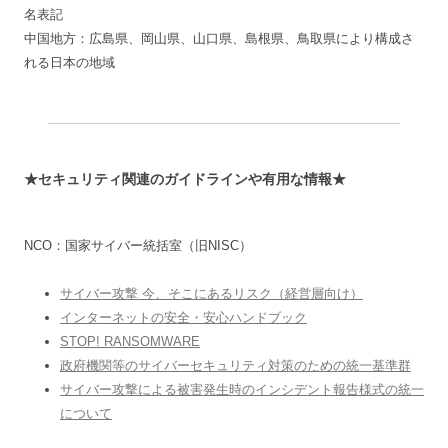
名表記
中国地方：広島県、岡山県、山口県、島根県、鳥取県により構成さ
れる日本の地域
★セキュリティ関連のガイドラインや有用な情報★
NCO：国家サイバー統括室（旧NISC）
サイバー攻撃 今、そこにあるリスク（経営層向け）
インターネットの安全・安心ハンドブック
STOP! RANSOMWARE
政府機関等のサイバーセキュリティ対策のための統一基準群
サイバー攻撃による被害発生時のインシデント報告様式の統一
について