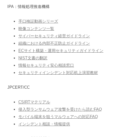
IPA：情報処理推進機構
手口検証動画シリーズ
映像コンテンツ一覧
サイバーセキュリティ経営ガイドライン
組織における内部不正防止ガイドライン
ECサイト構築・運用セキュリティガイドライン
NIST文書の翻訳
情報セキュリティ安心相談窓口
セキュリティインシデント対応机上演習教材
JPCERT/CC
CSIRTマテリアル
侵入型ランサムウェア攻撃を受けたら読むFAQ
モバイル端末を狙うマルウェアへの対応FAQ
インシデント相談・情報提供