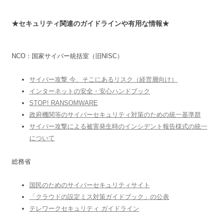
★セキュリティ関連のガイドラインや有用な情報★
NCO：国家サイバー統括室（旧NISC）
サイバー攻撃 今、そこにあるリスク（経営層向け）
インターネットの安全・安心ハンドブック
STOP! RANSOMWARE
政府機関等のサイバーセキュリティ対策のための統一基準群
サイバー攻撃による被害発生時のインシデント報告様式の統一
について
総務省
国民のためのサイバーセキュリティサイト
「クラウドの設定ミス対策ガイドブック」の公表
テレワークセキュリティ ガイドライン