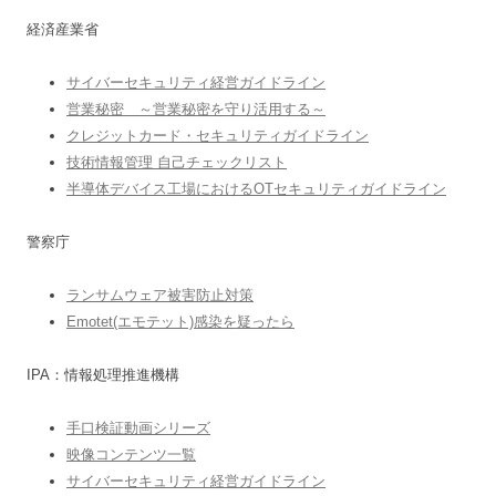
経済産業省
サイバーセキュリティ経営ガイドライン
営業秘密 ～営業秘密を守り活用する～
クレジットカード・セキュリティガイドライン
技術情報管理 自己チェックリスト
半導体デバイス工場におけるOTセキュリティガイドライン
警察庁
ランサムウェア被害防止対策
Emotet(エモテット)感染を疑ったら
IPA：情報処理推進機構
手口検証動画シリーズ
映像コンテンツ一覧
サイバーセキュリティ経営ガイドライン