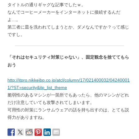
タイトルの通りギャグな記事でしたｗ。
なんでコーヒーメーカーをインターネットに接続するんだ
よ…。
第三者に皿を洗われてしまうとか、ダメなんですか？って感じ
ですし。
「それはセキュリティ対策じゃない」、固定観念を捨ててもら
おう
http://itpro.nikkeibp.co.jp/atcl/column/17/021400032/04240001
1/?ST=security&itp_list_theme
脆弱性のあるマシンが一箇所でもあったら、他のマシンがどれ
だけ注意していても攻撃されてしまいます。
可用性の対策にランサムウェアの話を持ち出すのは、とても説
得力がありますね。