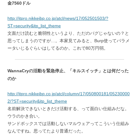
金7560ドル
http://itpro.nikkeibp.co.jp/atcl/news/17/052501503/?
ST=security&itp_list_theme
文面だけ読むと脆弱性というより、ただのバグじゃないの？と
思ってしまうのですが…。本家見てみると、Burp使ってパラメ
ータいじるぐらいはしてるのか。これで80万円弱。
WannaCryの活動を緊急停止、「キルスイッチ」とは何だった
のか
http://itpro.nikkeibp.co.jp/atcl/column/17/050800181/05230000
2/?ST=security&itp_list_theme
名前解決できないときだけ活動する、って面白い仕組みだな。
ウラのかき合い。
サンドボックスでは活動しないマルウェアってこういう仕組み
なんですね。思ってたより普通だった。