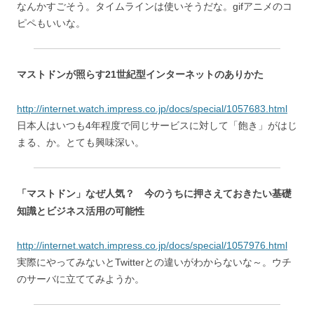
なんかすごそう。タイムラインは使いそうだな。gifアニメのコ
ピペもいいな。
マストドンが照らす21世紀型インターネットのありかた
http://internet.watch.impress.co.jp/docs/special/1057683.html
日本人はいつも4年程度で同じサービスに対して「飽き」がはじ
まる、か。とても興味深い。
「マストドン」なぜ人気？ 今のうちに押さえておきたい基礎
知識とビジネス活用の可能性
http://internet.watch.impress.co.jp/docs/special/1057976.html
実際にやってみないとTwitterとの違いがわからないな～。ウチ
のサーバに立ててみようか。