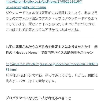
http://itpro.nikkeibp.co.jp/atcl/news/17/052601516/?
ST=security&itp_list_theme
ダウンロードフォルダは定期的にお掃除しましょう。私はブラ
ウザのデフォルト設定でデスクトップにダウンロードするよう
にしています。変なファイルがあったらすぐに目につくので、
これはこれで対策としてはアリかもしれませんね。
お宅に悪用されそうな不具合や設定ミスはありませんか？ 無
料の「Nessus Home」で自宅デバイスの脆弱性をスキャン
http://internet.watch.impress.co.jp/docs/column/shimizu/10613
81.html
16IP使えれば十分ですね。やってみようかな。しかし、機能比
較表が…バカっぽくて素敵ですｗ。
プログラマーになりたい人が考えるべきこと