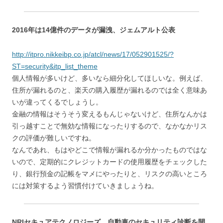
2016年は14億件のデータが漏洩、ジェムアルト公表
http://itpro.nikkeibp.co.jp/atcl/news/17/052901525/?
ST=security&itp_list_theme
個人情報が多いけど、多いなら細分化してほしいな。例えば、
住所が漏れるのと、楽天の購入履歴が漏れるのでは全く意味あ
いが違ってくるでしょうし。
金融の情報はそうそう変えるもんじゃないけど、住所なんかは
引っ越すことで無効な情報になったりするので、なかなかリス
クの評価が難しいですね。
なんであれ、もはやどこで情報が漏れるか分かったものではな
いので、定期的にクレジットカードの使用履歴をチェックした
り、銀行預金の記帳をマメにやったりと、リスクの高いところ
には対策するよう習慣付けていきましょうね。
NRIセキュアテクノロジーズ、自動車のセキュリティ診断を開