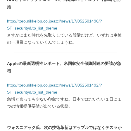
始
http://itpro.nikkeibp.co.jp/atcl/news/17/052501496/?
ST=security&itp_list_theme
さすがにまだ時代を先取りしている段階だけど、いずれは車検
の一項目になっていくんでしょうね。
Appleの最新透明性レポート、米国家安全保障関連の要請が急
増
http://itpro.nikkeibp.co.jp/atcl/news/17/052501492/?
ST=security&itp_list_theme
急増と言っても少ない印象ですね。日本ではだいたい１日に１
つの情報提供要請が出ている状態。
ウォズニアック氏、次の技術革新はアップルではなくテスラか