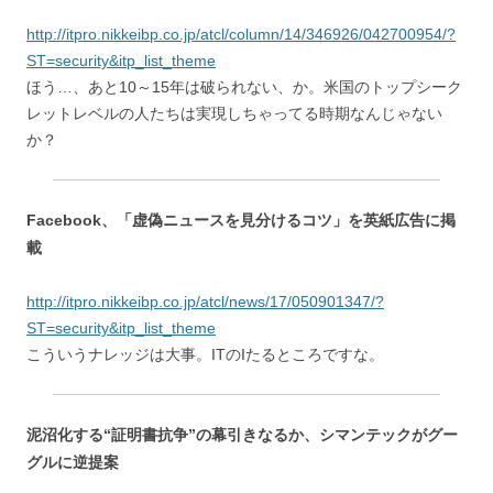
http://itpro.nikkeibp.co.jp/atcl/column/14/346926/042700954/?
ST=security&itp_list_theme
ほう…、あと10～15年は破られない、か。米国のトップシーク
レットレベルの人たちは実現しちゃってる時期なんじゃない
か？
Facebook、「虚偽ニュースを見分けるコツ」を英紙広告に掲
載
http://itpro.nikkeibp.co.jp/atcl/news/17/050901347/?
ST=security&itp_list_theme
こういうナレッジは大事。ITのIたるところですな。
泥沼化する“証明書抗争”の幕引きなるか、シマンテックがグー
グルに逆提案