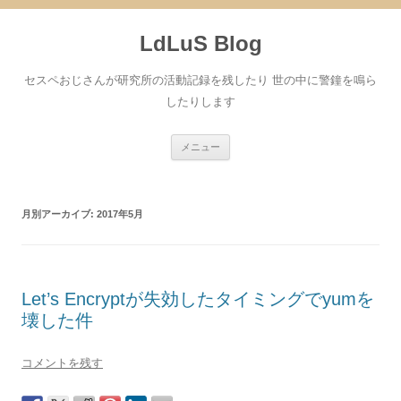
コ
ン
LdLuS Blog
テ
ン
ツ
へ
セスペおじさんが研究所の活動記録を残したり 世の中に警鐘を鳴ら
ス
キ
したりします
ッ
プ
メニュー
月別アーカイブ:
2017年5月
Let’s Encryptが失効したタイミングでyumを
壊した件
コメントを残す