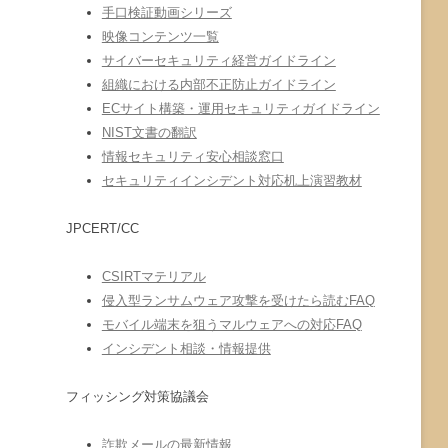
手口検証動画シリーズ
映像コンテンツ一覧
サイバーセキュリティ経営ガイドライン
組織における内部不正防止ガイドライン
ECサイト構築・運用セキュリティガイドライン
NIST文書の翻訳
情報セキュリティ安心相談窓口
セキュリティインシデント対応机上演習教材
JPCERT/CC
CSIRTマテリアル
侵入型ランサムウェア攻撃を受けたら読むFAQ
モバイル端末を狙うマルウェアへの対応FAQ
インシデント相談・情報提供
フィッシング対策協議会
詐欺メールの最新情報