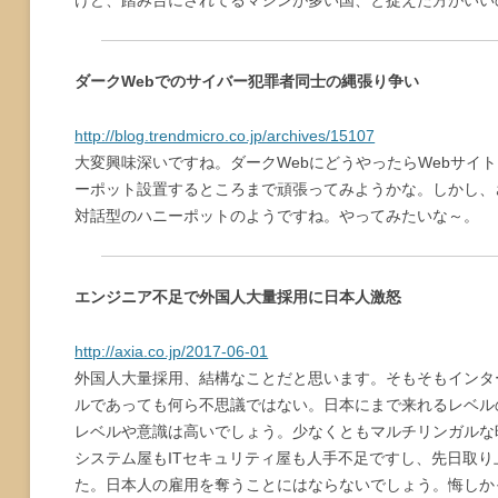
けど、踏み台にされてるマシンが多い国、と捉えた方がいい
ダークWebでのサイバー犯罪者同士の縄張り争い
http://blog.trendmicro.co.jp/archives/15107
大変興味深いですね。ダークWebにどうやったらWebサイ
ーポット設置するところまで頑張ってみようかな。しかし、
対話型のハニーポットのようですね。やってみたいな～。
エンジニア不足で外国人大量採用に日本人激怒
http://axia.co.jp/2017-06-01
外国人大量採用、結構なことだと思います。そもそもインタ
ルであっても何ら不思議ではない。日本にまで来れるレベル
レベルや意識は高いでしょう。少なくともマルチリンガルな
システム屋もITセキュリティ屋も人手不足ですし、先日取
た。日本人の雇用を奪うことにはならないでしょう。悔しか