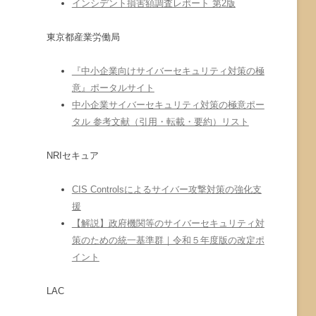
インシデント損害額調査レポート 第2版
東京都産業労働局
『中小企業向けサイバーセキュリティ対策の極
意』ポータルサイト
中小企業サイバーセキュリティ対策の極意ポー
タル 参考文献（引用・転載・要約）リスト
NRIセキュア
CIS Controlsによるサイバー攻撃対策の強化支
援
【解説】政府機関等のサイバーセキュリティ対
策のための統一基準群｜令和５年度版の改定ポ
イント
LAC