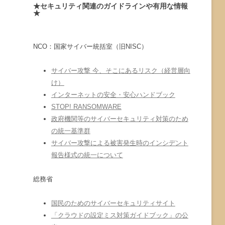
★セキュリティ関連のガイドラインや有用な情報
★
NCO：国家サイバー統括室（旧NISC）
サイバー攻撃 今、そこにあるリスク（経営層向
け）
インターネットの安全・安心ハンドブック
STOP! RANSOMWARE
政府機関等のサイバーセキュリティ対策のため
の統一基準群
サイバー攻撃による被害発生時のインシデント
報告様式の統一について
総務省
国民のためのサイバーセキュリティサイト
「クラウドの設定ミス対策ガイドブック」の公