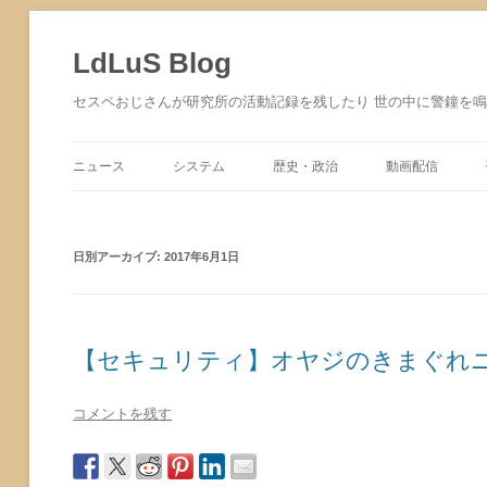
コ
ン
テ
LdLuS Blog
ン
ツ
へ
セスペおじさんが研究所の活動記録を残したり 世の中に警鐘を
ス
キ
ッ
プ
ニュース
システム
歴史・政治
動画配信
サイバーセキュリティ
日別アーカイブ:
2017年6月1日
【セキュリティ】オヤジのきまぐれニュース 
コメントを残す