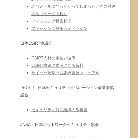
詐欺メールにひっかかってしまったときの対処
方法（ページ中程）
フィッシング報告状況
フィッシング対策ガイドライン
日本CSIRT協議会
CSIRT人材の定義と確保
CSIRT構築に参考になる資料
サイバー攻撃演習訓練実施マニュアル
ISOG-J：日本セキュリティオペレーション事業者協
議会
セキュリティ対応組織の教科書
JNSA：日本ネットワークセキュリティ協会