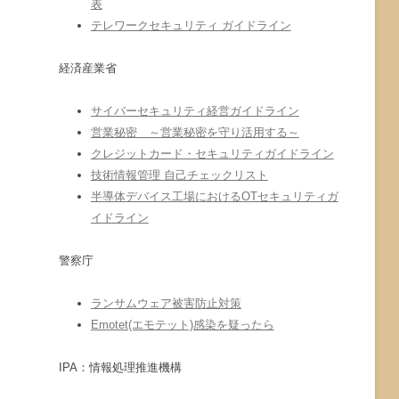
表
テレワークセキュリティ ガイドライン
経済産業省
サイバーセキュリティ経営ガイドライン
営業秘密 ～営業秘密を守り活用する～
クレジットカード・セキュリティガイドライン
技術情報管理 自己チェックリスト
半導体デバイス工場におけるOTセキュリティガ
イドライン
警察庁
ランサムウェア被害防止対策
Emotet(エモテット)感染を疑ったら
IPA：情報処理推進機構