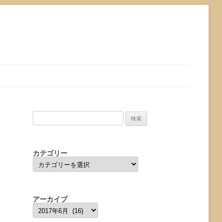
検
索:
カテゴリー
カ
テ
ゴ
リ
ー
アーカイブ
ア
ー
カ