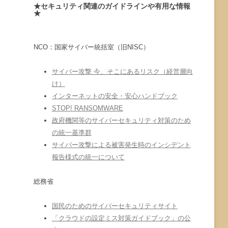
★セキュリティ関連のガイドラインや有用な情報
★
NCO：国家サイバー統括室（旧NISC）
サイバー攻撃 今、そこにあるリスク（経営層向
け）
インターネットの安全・安心ハンドブック
STOP! RANSOMWARE
政府機関等のサイバーセキュリティ対策のため
の統一基準群
サイバー攻撃による被害発生時のインシデント
報告様式の統一について
総務省
国民のためのサイバーセキュリティサイト
「クラウドの設定ミス対策ガイドブック」の公