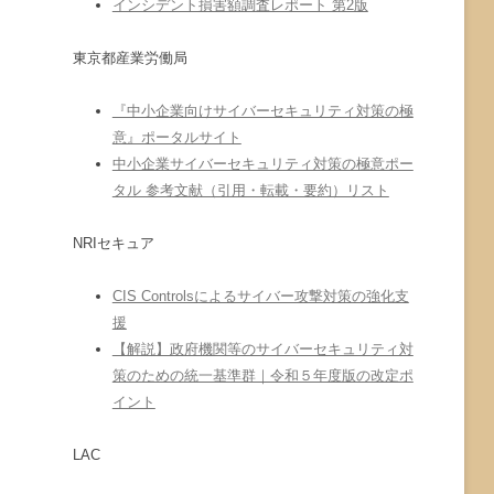
インシデント損害額調査レポート 第2版
東京都産業労働局
『中小企業向けサイバーセキュリティ対策の極
意』ポータルサイト
中小企業サイバーセキュリティ対策の極意ポー
タル 参考文献（引用・転載・要約）リスト
NRIセキュア
CIS Controlsによるサイバー攻撃対策の強化支
援
【解説】政府機関等のサイバーセキュリティ対
策のための統一基準群｜令和５年度版の改定ポ
イント
LAC