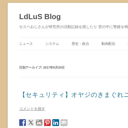
コ
ン
テ
LdLuS Blog
ン
ツ
へ
セスペおじさんが研究所の活動記録を残したり 世の中に警鐘を
ス
キ
ッ
プ
ニュース
システム
歴史・政治
動画配信
サイバーセキュリティ
日別アーカイブ:
2017年6月20日
【セキュリティ】オヤジのきまぐれニュース 
コメントを残す