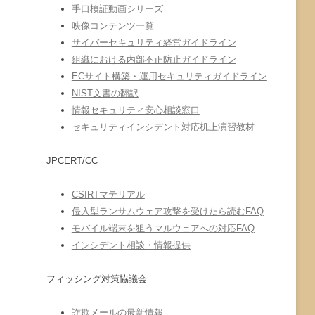
手口検証動画シリーズ
映像コンテンツ一覧
サイバーセキュリティ経営ガイドライン
組織における内部不正防止ガイドライン
ECサイト構築・運用セキュリティガイドライン
NIST文書の翻訳
情報セキュリティ安心相談窓口
セキュリティインシデント対応机上演習教材
JPCERT/CC
CSIRTマテリアル
侵入型ランサムウェア攻撃を受けたら読むFAQ
モバイル端末を狙うマルウェアへの対応FAQ
インシデント相談・情報提供
フィッシング対策協議会
詐欺メールの最新情報