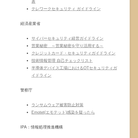
表
テレワークセキュリティ ガイドライン
経済産業省
サイバーセキュリティ経営ガイドライン
営業秘密 ～営業秘密を守り活用する～
クレジットカード・セキュリティガイドライン
技術情報管理 自己チェックリスト
半導体デバイス工場におけるOTセキュリティガ
イドライン
警察庁
ランサムウェア被害防止対策
Emotet(エモテット)感染を疑ったら
IPA：情報処理推進機構