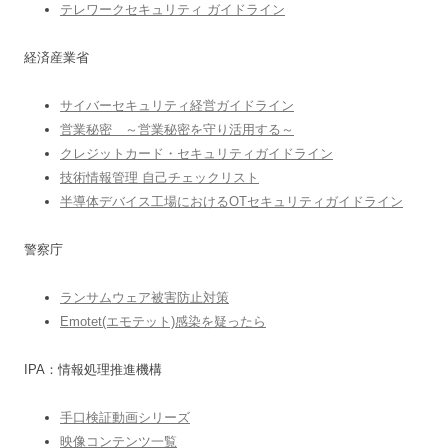
テレワークセキュリティ ガイドライン
経済産業省
サイバーセキュリティ経営ガイドライン
営業秘密 ～営業秘密を守り活用する～
クレジットカード・セキュリティガイドライン
技術情報管理 自己チェックリスト
半導体デバイス工場におけるOTセキュリティガイドライン
警察庁
ランサムウェア被害防止対策
Emotet(エモテット)感染を疑ったら
IPA：情報処理推進機構
手口検証動画シリーズ
映像コンテンツ一覧