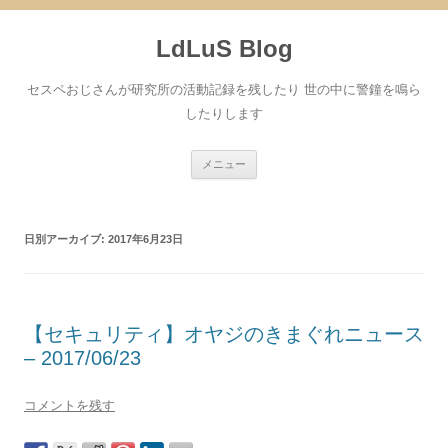
コ
ン
LdLuS Blog
テ
ン
ツ
へ
セスペおじさんが研究所の活動記録を残したり 世の中に警鐘を鳴ら
ス
キ
したりします
ッ
プ
メニュー
日別アーカイブ:
2017年6月23日
【セキュリティ】オヤジのきまぐれニュース
– 2017/06/23
コメントを残す