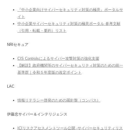
『中小企業向けサイバーセキュリティ対策の極意』ポータルサ
イト
中小企業サイバーセキュリティ対策の極意ポータル 参考文献
（引用・転載・要約）リスト
NRIセキュア
CIS Controlsによるサイバー攻撃対策の強化支援
【解説】政府機関等のサイバーセキュリティ対策のための統一
基準群｜令和５年度版の改定ポイント
LAC
情報リテラシー啓発のための羅針盤（コンパス）
伊藤忠サイバー＆インテリジェンス
ICIリスクアセスメントツール公開 -サイバーセキュリティリス