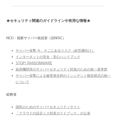
★セキュリティ関連のガイドラインや有用な情報★
NCO：国家サイバー統括室（旧NISC）
サイバー攻撃 今、そこにあるリスク（経営層向け）
インターネットの安全・安心ハンドブック
STOP! RANSOMWARE
政府機関等のサイバーセキュリティ対策のための統一基準群
サイバー攻撃による被害発生時のインシデント報告様式の統一
について
総務省
国民のためのサイバーセキュリティサイト
「クラウドの設定ミス対策ガイドブック」の公表