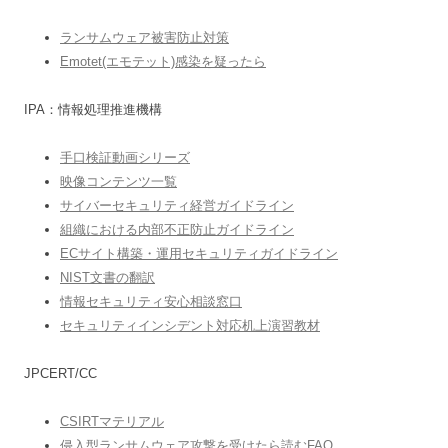
ランサムウェア被害防止対策
Emotet(エモテット)感染を疑ったら
IPA：情報処理推進機構
手口検証動画シリーズ
映像コンテンツ一覧
サイバーセキュリティ経営ガイドライン
組織における内部不正防止ガイドライン
ECサイト構築・運用セキュリティガイドライン
NIST文書の翻訳
情報セキュリティ安心相談窓口
セキュリティインシデント対応机上演習教材
JPCERT/CC
CSIRTマテリアル
侵入型ランサムウェア攻撃を受けたら読むFAQ