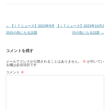
投
←
【ＩＴニュース】2023年9月
【ＩＴニュース】2023年10月2
稿
20日の気になる話題
日の気になる話題
→
ナ
ビ
コメントを残す
ゲ
ー
メールアドレスが公開されることはありません。
※
が付いてい
る欄は必須項目です
シ
コメント
※
ョ
ン