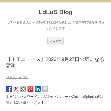
コ
ン
LdLuS Blog
テ
ン
ツ
へ
セスペおじさんが研究所の活動記録を残したり 世の中に警鐘を鳴ら
ス
キ
したりします
ッ
プ
メニュー
【ＩＴニュース】2023年9月27日の気になる
話題
コメントを残す
本日は、パスワードレス認証のパスキーやCiscoのSplunk買収に
関する話を取り上げます。