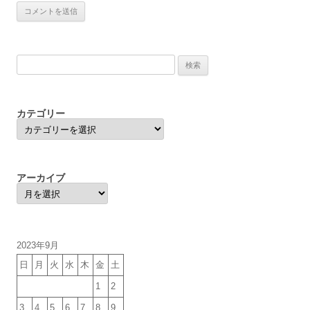
検
索:
カテゴリー
カ
テ
ゴ
リ
ー
アーカイブ
ア
ー
カ
イ
ブ
2023年9月
日
月
火
水
木
金
土
1
2
3
4
5
6
7
8
9