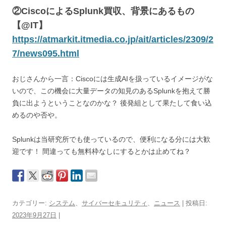
②CiscoによるSplunk買収、背景にあるもの
【@IT】
https://atmarkit.itmedia.co.jp/ait/articles/2309/2
7/news095.html
おじさんから一言：Ciscoには生成AIを扱っているイメージがな
いので、この機会に大量データの知見のあるSplunkを抱えて勝
負に出ようということなのかな？ 後発組として果たして食い込
めるのや否や。
Splunkは当研究所でも使っているので、便利になる分には大歓
迎です！ 間違っても無料枠なしにするとかは止めてね？
カテゴリー:
システム
、
サイバーセキュリティ
、
ニュース
| 投稿日:
2023年9月27日
|