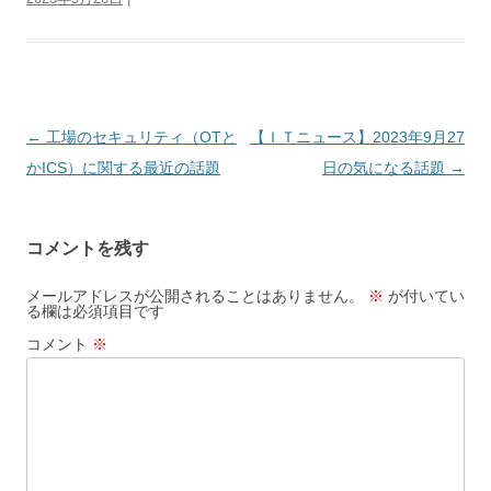
投
←
工場のセキュリティ（OTと
【ＩＴニュース】2023年9月27
稿
かICS）に関する最近の話題
日の気になる話題
→
ナ
ビ
コメントを残す
ゲ
ー
メールアドレスが公開されることはありません。
※
が付いてい
る欄は必須項目です
シ
コメント
※
ョ
ン