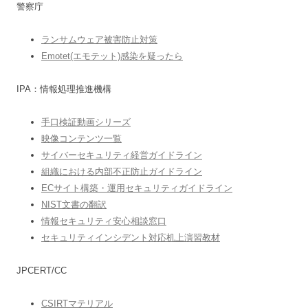
警察庁
ランサムウェア被害防止対策
Emotet(エモテット)感染を疑ったら
IPA：情報処理推進機構
手口検証動画シリーズ
映像コンテンツ一覧
サイバーセキュリティ経営ガイドライン
組織における内部不正防止ガイドライン
ECサイト構築・運用セキュリティガイドライン
NIST文書の翻訳
情報セキュリティ安心相談窓口
セキュリティインシデント対応机上演習教材
JPCERT/CC
CSIRTマテリアル