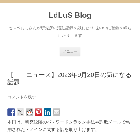
コ
ン
LdLuS Blog
テ
ン
ツ
へ
セスペおじさんが研究所の活動記録を残したり 世の中に警鐘を鳴ら
ス
キ
したりします
ッ
プ
メニュー
【ＩＴニュース】2023年9月20日の気になる
話題
コメントを残す
本日は、研究段階のパスワードクラック手法や詐欺メールで悪
用されたドメインに関する話を取り上げます。