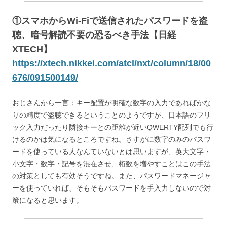
①スマホからWi-Fiで送信されたパスワードを盗
聴、暗号解読不要の恐るべき手法【日経
XTECH】
https://xtech.nikkei.com/atcl/nxt/column/18/00
676/091500149/
おじさんから一言：キー配置が明確な数字の入力であればかな
りの精度で盗聴できるということのようですが、日本語のフリ
ック入力だったり隣接キーとの距離が近いQWERTY配列でも行
けるのかは気になるところですね。さすがに数字のみのパスワ
ードを使っている人なんていないとは思いますが、英大文字・
小文字・数字・記号を混在させ、桁数を増やすことはこの手法
の対策としても有効そうですね。また、パスワードマネージャ
ーを使っていれば、そもそもパスワードを手入力しないので対
策になると思います。