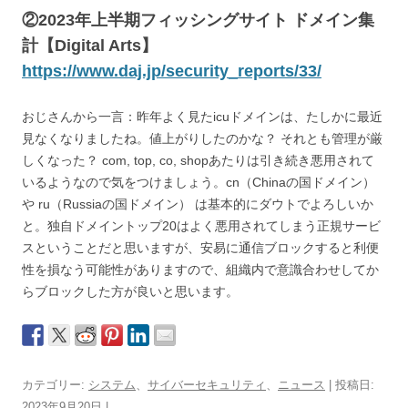
②2023年上半期フィッシングサイト ドメイン集
計【Digital Arts】
https://www.daj.jp/security_reports/33/
おじさんから一言：昨年よく見たicuドメインは、たしかに最近
見なくなりましたね。値上がりしたのかな？ それとも管理が厳
しくなった？ com, top, co, shopあたりは引き続き悪用されて
いるようなので気をつけましょう。cn（Chinaの国ドメイン）
や ru（Russiaの国ドメイン） は基本的にダウトでよろしいか
と。独自ドメイントップ20はよく悪用されてしまう正規サービ
スということだと思いますが、安易に通信ブロックすると利便
性を損なう可能性がありますので、組織内で意識合わせしてか
らブロックした方が良いと思います。
カテゴリー:
システム
、
サイバーセキュリティ
、
ニュース
| 投稿日:
2023年9月20日
|