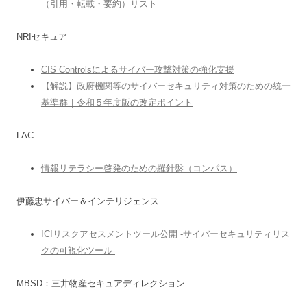
（引用・転載・要約）リスト
NRIセキュア
CIS Controlsによるサイバー攻撃対策の強化支援
【解説】政府機関等のサイバーセキュリティ対策のための統一
基準群｜令和５年度版の改定ポイント
LAC
情報リテラシー啓発のための羅針盤（コンパス）
伊藤忠サイバー＆インテリジェンス
ICIリスクアセスメントツール公開 -サイバーセキュリティリス
クの可視化ツール-
MBSD：三井物産セキュアディレクション