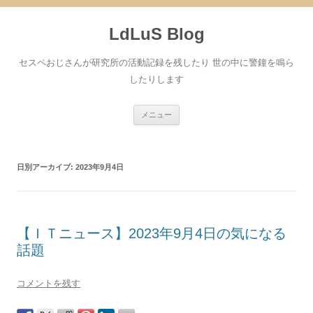
コ
ン
LdLuS Blog
テ
ン
ツ
へ
セスペおじさんが研究所の活動記録を残したり 世の中に警鐘を鳴ら
ス
キ
したりします
ッ
プ
メニュー
日別アーカイブ:
2023年9月4日
【ＩＴニュース】2023年9月4日の気になる
話題
コメントを残す