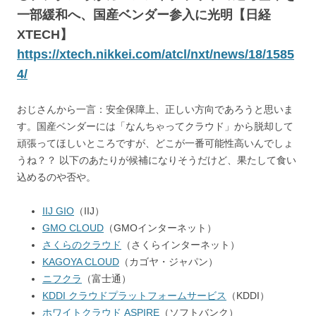
一部緩和へ、国産ベンダー参入に光明【日経
XTECH】
https://xtech.nikkei.com/atcl/nxt/news/18/1585
4/
おじさんから一言：安全保障上、正しい方向であろうと思いま
す。国産ベンダーには「なんちゃってクラウド」から脱却して
頑張ってほしいところですが、どこが一番可能性高いんでしょ
うね？？ 以下のあたりが候補になりそうだけど、果たして食い
込めるのや否や。
IIJ GIO
（IIJ）
GMO CLOUD
（GMOインターネット）
さくらのクラウド
（さくらインターネット）
KAGOYA CLOUD
（カゴヤ・ジャパン）
ニフクラ
（富士通）
KDDI クラウドプラットフォームサービス
（KDDI）
ホワイトクラウド ASPIRE
（ソフトバンク）