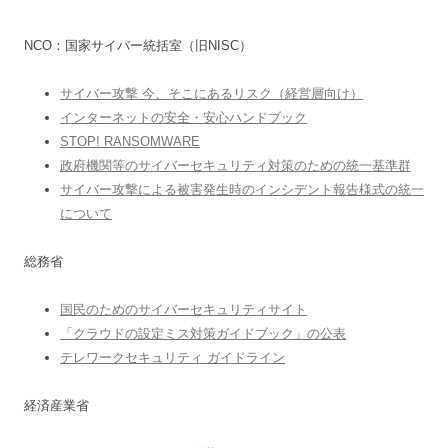
NCO：国家サイバー統括室（旧NISC）
サイバー攻撃 今、そこにあるリスク（経営層向け）
インターネットの安全・安心ハンドブック
STOP! RANSOMWARE
政府機関等のサイバーセキュリティ対策のための統一基準群
サイバー攻撃による被害発生時のインシデント報告様式の統一
について
総務省
国民のためのサイバーセキュリティサイト
「クラウドの設定ミス対策ガイドブック」の公表
テレワークセキュリティ ガイドライン
経済産業省