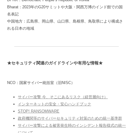
Bharat：2023年のG20サミットや大阪・関西万博のインド館での国
名表記
中国地方：広島県、岡山県、山口県、島根県、鳥取県により構成さ
れる日本の地域
★セキュリティ関連のガイドラインや有用な情報★
NCO：国家サイバー統括室（旧NISC）
サイバー攻撃 今、そこにあるリスク（経営層向け）
インターネットの安全・安心ハンドブック
STOP! RANSOMWARE
政府機関等のサイバーセキュリティ対策のための統一基準群
サイバー攻撃による被害発生時のインシデント報告様式の統一
について