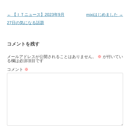
投
←
【ＩＴニュース】2023年9月
mixiはじめました
→
稿
27日の気になる話題
ナ
ビ
コメントを残す
ゲ
ー
メールアドレスが公開されることはありません。
※
が付いてい
る欄は必須項目です
シ
コメント
※
ョ
ン