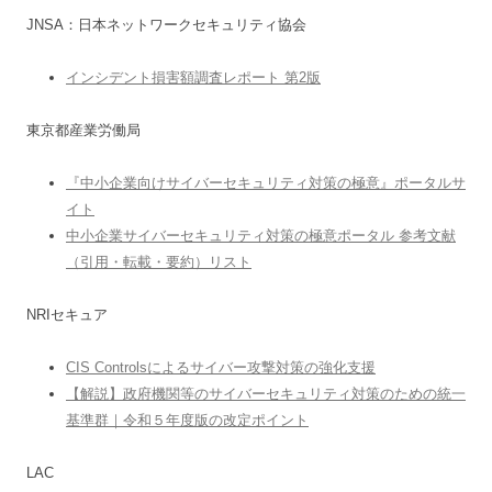
JNSA：日本ネットワークセキュリティ協会
インシデント損害額調査レポート 第2版
東京都産業労働局
『中小企業向けサイバーセキュリティ対策の極意』ポータルサ
イト
中小企業サイバーセキュリティ対策の極意ポータル 参考文献
（引用・転載・要約）リスト
NRIセキュア
CIS Controlsによるサイバー攻撃対策の強化支援
【解説】政府機関等のサイバーセキュリティ対策のための統一
基準群｜令和５年度版の改定ポイント
LAC