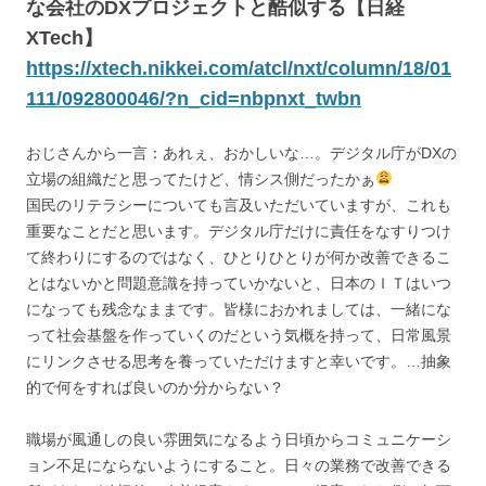
な会社のDXプロジェクトと酷似する【日経
XTech】
https://xtech.nikkei.com/atcl/nxt/column/18/01
111/092800046/?n_cid=nbpnxt_twbn
おじさんから一言：あれぇ、おかしいな…。デジタル庁がDXの
立場の組織だと思ってたけど、情シス側だったかぁ
国民のリテラシーについても言及いただいていますが、これも
重要なことだと思います。デジタル庁だけに責任をなすりつけ
て終わりにするのではなく、ひとりひとりが何か改善できるこ
とはないかと問題意識を持っていかないと、日本のＩＴはいつ
になっても残念なままです。皆様におかれましては、一緒にな
って社会基盤を作っていくのだという気概を持って、日常風景
にリンクさせる思考を養っていただけますと幸いです。…抽象
的で何をすれば良いのか分からない？
職場が風通しの良い雰囲気になるよう日頃からコミュニケーシ
ョン不足にならないようにすること。日々の業務で改善できる