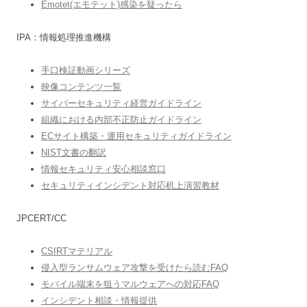
Emotet(エモテット)感染を疑ったら
IPA：情報処理推進機構
手口検証動画シリーズ
映像コンテンツ一覧
サイバーセキュリティ経営ガイドライン
組織における内部不正防止ガイドライン
ECサイト構築・運用セキュリティガイドライン
NIST文書の翻訳
情報セキュリティ安心相談窓口
セキュリティインシデント対応机上演習教材
JPCERT/CC
CSIRTマテリアル
侵入型ランサムウェア攻撃を受けたら読むFAQ
モバイル端末を狙うマルウェアへの対応FAQ
インシデント相談・情報提供