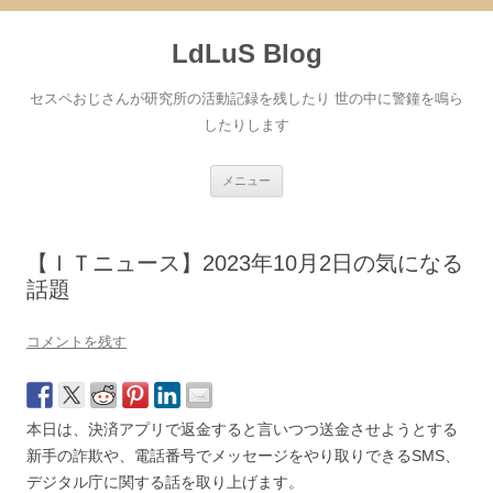
コ
ン
LdLuS Blog
テ
ン
ツ
へ
セスペおじさんが研究所の活動記録を残したり 世の中に警鐘を鳴ら
ス
キ
したりします
ッ
プ
メニュー
【ＩＴニュース】2023年10月2日の気になる
話題
コメントを残す
本日は、決済アプリで返金すると言いつつ送金させようとする
新手の詐欺や、電話番号でメッセージをやり取りできるSMS、
デジタル庁に関する話を取り上げます。