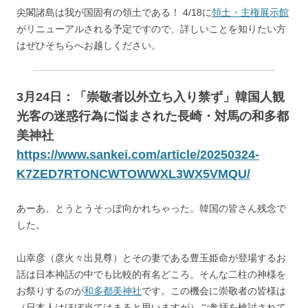
尖閣諸島は我が国固有の領土である！ 4/18に
領土・主権展示館
がリニューアルされる予定ですので、詳しいことを知りたい方
はぜひそちらへお越しください。
3月24日：「崇敬者以外立ち入り禁ず」韓国人観
光客の迷惑行為に悩まされた長崎・対馬の和多都
美神社
https://www.sankei.com/article/20250324-
K7ZED7RTONCWTOWWXL3WX5VMQU/
あーあ、とうとうそっぽ向かれちゃった。韓国の皆さん残念で
した。
山幸彦（彦火々出見尊）とその妻である豊玉姫命が登場するお
話は日本神話の中でも比較的有名どころ。そんな二柱の神様を
お祭りするのが
和多都美神社
です。この機会に崇敬者の皆様は
（日本人はほぼ当てはまると思いますが）ご参拝を検討されて