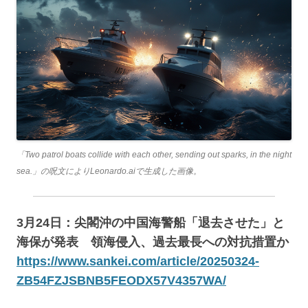
「Two patrol boats collide with each other, sending out sparks, in the night
sea.」の呪文によりLeonardo.aiで生成した画像。
3月24日：尖閣沖の中国海警船「退去させた」と
海保が発表 領海侵入、過去最長への対抗措置か
https://www.sankei.com/article/20250324-
ZB54FZJSBNB5FEODX57V4357WA/