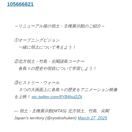
105666821
～リニューアル後の領土・主権展示館のご紹介～
①オープニングビジョン
一緒に領土について考えよう！
②北方領土・竹島・尖閣諸島コーナー
各島々の歴史や現状について学習しよう！
③ヒストリー・ウォール
３つの大画面上に各島々の歴史をアニメーション映像
を上映！
pic.twitter.com/8YB4bul2Zk
— 領土・主権展示館(MTAS) 北方領土、竹島、尖閣
Japan’s territory (@ryodoshuken)
March 27, 2025