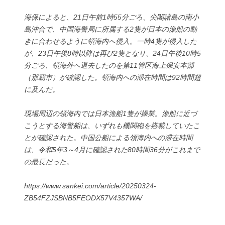
海保によると、21日午前1時55分ごろ、尖閣諸島の南小
島沖合で、中国海警局に所属する2隻が日本の漁船の動
きに合わせるように領海内へ侵入。一時4隻が侵入した
が、23日午後8時以降は再び2隻となり、24日午後10時5
分ごろ、領海外へ退去したのを第11管区海上保安本部
（那覇市）が確認した。領海内への滞在時間は92時間超
に及んだ。
現場周辺の領海内では日本漁船1隻が操業。漁船に近づ
こうとする海警船は、いずれも機関砲を搭載していたこ
とが確認された。中国公船による領海内への滞在時間
は、令和5年3～4月に確認された80時間36分がこれまで
の最長だった。
https://www.sankei.com/article/20250324-
ZB54FZJSBNB5FEODX57V4357WA/