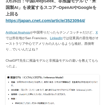
3月26日：中国DeepSeek、非推論モデルで「米
国製AI」を凌駕するスコア–OpenAIやGoogleを
上回る
https://japan.cnet.com/article/35230944/
Artificial Analysis
が中国寄りだったらナンノコッチャだけど、
X
では所在地がSan Francisco、
LinkedIn
では従業員の居住地がオ
ーストラリア中心でアメリカの人もいるような格好。西側寄
り…でいいんだよね？
ChatGPT先生に推論モデルと非推論モデルの違いを教えてもら
ったよ。