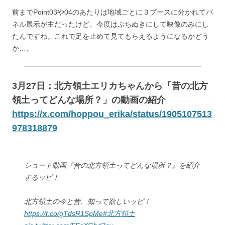
前までPoint03や04のあたりは地域ごとに３ブースに分かれてパ
ネル展示が主だったけど、今度はぶちぬきにして映像のみにし
たんですね。これで足を止めて見てもらえるようになるかどう
か…。
3月27日：北方領土エリカちゃんから「昔の北方
領土ってどんな場所？」の動画の紹介
https://x.com/hoppou_erika/status/1905107513
978318879
ショート動画『昔の北方領土ってどんな場所？』を紹介
するッピ！
北方領土の今と昔、知って欲しいッピ！
https://t.co/gTdsR1SpMe
#北方領土