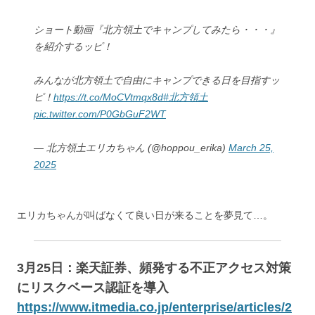
ショート動画『北方領土でキャンプしてみたら・・・』
を紹介するッピ！
みんなが北方領土で自由にキャンプできる日を目指すッ
ピ！
https://t.co/MoCVtmqx8d
#北方領土
pic.twitter.com/P0GbGuF2WT
— 北方領土エリカちゃん (@hoppou_erika)
March 25,
2025
エリカちゃんが叫ばなくて良い日が来ることを夢見て…。
3月25日：
楽天証券、頻発する不正アクセス対策
にリスクベース認証を導入
https://www.itmedia.co.jp/enterprise/articles/2