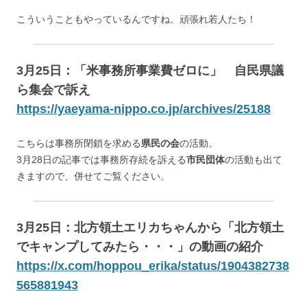
こういうこともやっているんですね。頑張れ若人たち！
3月25日：「米事務所事業費ゼロに」 自民県議
ら集会で訴え
https://yaeyama-nippo.co.jp/archives/25188
こちらは事務所閉鎖を求める
県民の会
の活動。
3月28日の記事では事務所存続を訴える
市民団体
の活動も出て
きますので、併せてご覧ください。
3月25日：北方領土エリカちゃんから「北方領土
でキャンプしてみたら・・・」の動画の紹介
https://x.com/hoppou_erika/status/1904382738
565881943