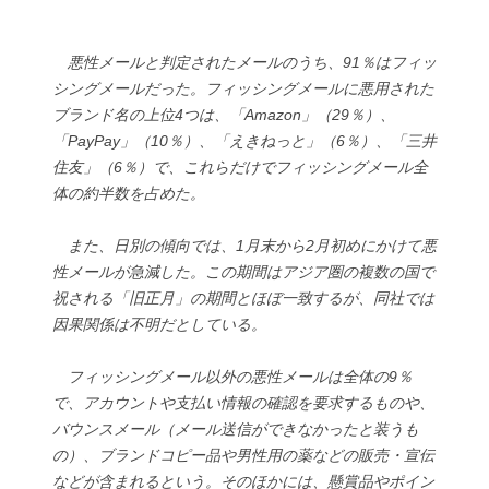
悪性メールと判定されたメールのうち、91％はフィッ
シングメールだった。フィッシングメールに悪用された
ブランド名の上位4つは、「Amazon」（29％）、
「PayPay」（10％）、「えきねっと」（6％）、「三井
住友」（6％）で、これらだけでフィッシングメール全
体の約半数を占めた。
また、日別の傾向では、1月末から2月初めにかけて悪
性メールが急減した。この期間はアジア圏の複数の国で
祝される「旧正月」の期間とほぼ一致するが、同社では
因果関係は不明だとしている。
フィッシングメール以外の悪性メールは全体の9％
で、アカウントや支払い情報の確認を要求するものや、
バウンスメール（メール送信ができなかったと装うも
の）、ブランドコピー品や男性用の薬などの販売・宣伝
などが含まれるという。そのほかには、懸賞品やポイン