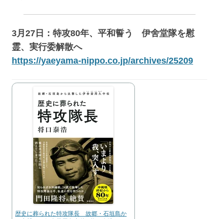
3月27日：特攻80年、平和誓う 伊舍堂隊を慰
霊、実行委解散へ
https://yaeyama-nippo.co.jp/archives/25209
歴史に葬られた特攻隊長 故郷・石垣島か