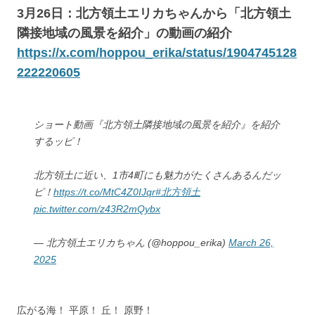
3月26日：北方領土エリカちゃんから「北方領土
隣接地域の風景を紹介」の動画の紹介
https://x.com/hoppou_erika/status/1904745128
222220605
ショート動画『北方領土隣接地域の風景を紹介』を紹介
するッピ！
北方領土に近い、1市4町にも魅力がたくさんあるんだッ
ピ！
https://t.co/MtC4Z0IJqr
#北方領土
pic.twitter.com/z43R2mQybx
— 北方領土エリカちゃん (@hoppou_erika)
March 26,
2025
広がる海！ 平原！ 丘！ 原野！