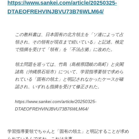
https://www.sankei.com/article/20250325-
DTAEOFREHVINJBVU73B76WLM64/
この教科書は、日本固有の北方領土を「ソ連によって占
領され、その領有が現在まで続いている」と記述。検定
で指摘を受けて「領有」を「不法占拠」に改めた。
領土問題を巡っては、竹島（島根県隠岐の島町）と尖閣
諸島（沖縄県石垣市）について、学習指導要領で求めら
れている「固有の領土」と明記されなかったケースが確
認され、いずれも指摘を受けて修正された。
https://www.sankei.com/article/20250325-
DTAEOFREHVINJBVU73B76WLM64/
学習指導要領でちゃんと「固有の領土」と明記することが求め
られているんですね。これは大事。