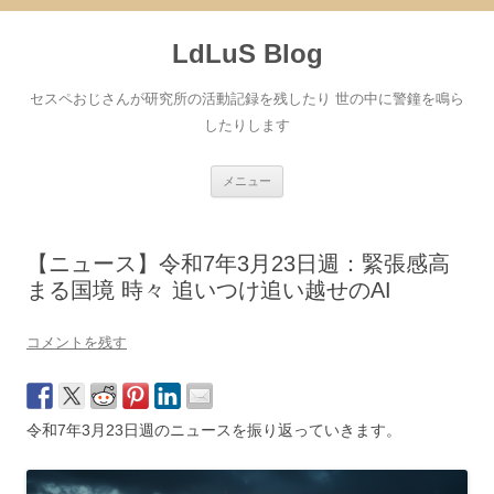
コ
ン
LdLuS Blog
テ
ン
ツ
へ
セスペおじさんが研究所の活動記録を残したり 世の中に警鐘を鳴ら
ス
キ
したりします
ッ
プ
メニュー
【ニュース】令和7年3月23日週：緊張感高
まる国境 時々 追いつけ追い越せのAI
コメントを残す
令和7年3月23日週のニュースを振り返っていきます。