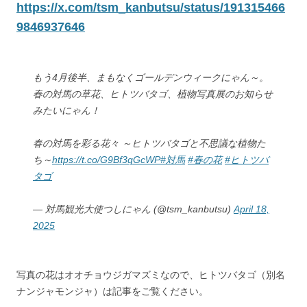
https://x.com/tsm_kanbutsu/status/191315466
9846937646
もう4月後半、まもなくゴールデンウィークにゃん～。
春の対馬の草花、ヒトツバタゴ、植物写真展のお知らせ
みたいにゃん！
春の対馬を彩る花々 ～ヒトツバタゴと不思議な植物た
ち～
https://t.co/G9Bf3qGcWP
#対馬
#春の花
#ヒトツバ
タゴ
— 対馬観光大使つしにゃん (@tsm_kanbutsu)
April 18,
2025
写真の花はオオチョウジガマズミなので、ヒトツバタゴ（別名
ナンジャモンジャ）は記事をご覧ください。