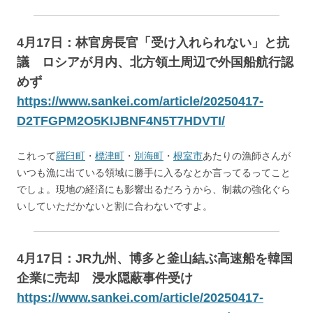
4月17日：林官房長官「受け入れられない」と抗
議 ロシアが月内、北方領土周辺で外国船航行認
めず
https://www.sankei.com/article/20250417-
D2TFGPM2O5KIJBNF4N5T7HDVTI/
これって
羅臼町
・
標津町
・
別海町
・
根室市
あたりの漁師さんが
いつも漁に出ている領域に勝手に入るなとか言ってるってこと
でしょ。現地の経済にも影響出るだろうから、制裁の強化ぐら
いしていただかないと割に合わないですよ。
4月17日：JR九州、博多と釜山結ぶ高速船を韓国
企業に売却 浸水隠蔽事件受け
https://www.sankei.com/article/20250417-