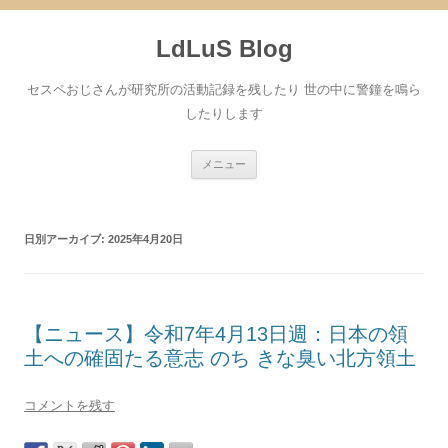
コ
ン
LdLuS Blog
テ
ン
ツ
へ
セスペおじさんが研究所の活動記録を残したり 世の中に警鐘を鳴ら
ス
キ
したりします
ッ
プ
メニュー
日別アーカイブ:
2025年4月20日
【ニュース】令和7年4月13日週：日本の領
土への確固たる意志 のち きな臭い北方領土
コメントを残す