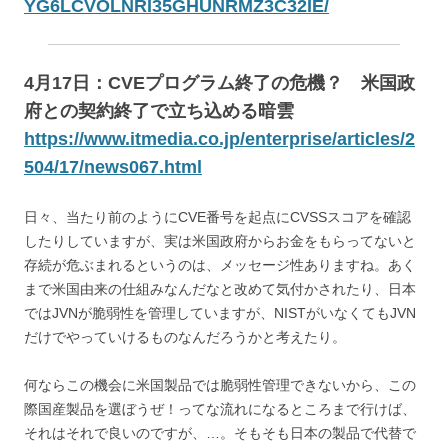
YG6LCVOLNRI35GHUNRMZ3C32IE/
4月17日：CVEプログラム終了の危機？ 米国政
府との契約終了で立ち込める暗雲
https://www.itmedia.co.jp/enterprise/articles/2
504/17/news067.html
日々、当たり前のようにCVE番号を起点にCVSSスコアを確認
したりしていますが、実は米国政府からお金をもらってないと
存続が危ぶまれるというのは、メッセージ性ありますね。あく
まで米国由来の仕組みなんだなと改めて気付かされたり、日本
ではJVNが脆弱性を管理していますが、NISTがいなくてもJVN
だけでやっていけるものなんだろうかと考えたり。
何ならこの機会に米国製品では脆弱性管理できないから、この
際国産製品を選ぼうぜ！ってな流れになるところまで行けば、
それはそれで良いのですが、…。そもそも日本の製品で代替で