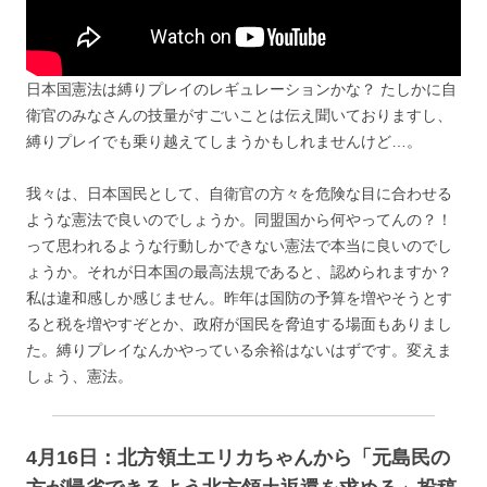
日本国憲法は縛りプレイのレギュレーションかな？ たしかに自
衛官のみなさんの技量がすごいことは伝え聞いておりますし、
縛りプレイでも乗り越えてしまうかもしれませんけど…。
我々は、日本国民として、自衛官の方々を危険な目に合わせる
ような憲法で良いのでしょうか。同盟国から何やってんの？！
って思われるような行動しかできない憲法で本当に良いのでし
ょうか。それが日本国の最高法規であると、認められますか？
私は違和感しか感じません。昨年は国防の予算を増やそうとす
ると税を増やすぞとか、政府が国民を脅迫する場面もありまし
た。縛りプレイなんかやっている余裕はないはずです。変えま
しょう、憲法。
4月16日：北方領土エリカちゃんから「元島民の