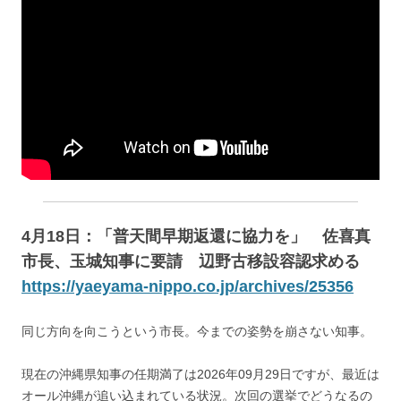
4月18日：「普天間早期返還に協力を」 佐喜真
市長、玉城知事に要請 辺野古移設容認求める
https://yaeyama-nippo.co.jp/archives/25356
同じ方向を向こうという市長。今までの姿勢を崩さない知事。
現在の沖縄県知事の任期満了は2026年09月29日ですが、最近は
オール沖縄が追い込まれている状況。次回の選挙でどうなるの