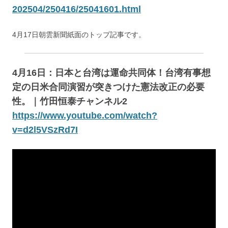
202504/250416/25041601.html
4月17日朝雲新聞紙面のトップ記事です。
4月16日：日本と台湾は運命共同体！台湾有事想
定の日米合同演習が突きつけた憲法改正の必要
性。｜竹田恒泰チャンネル2
https://www.youtube.com/watch?
v=d2l5VSzRd7I