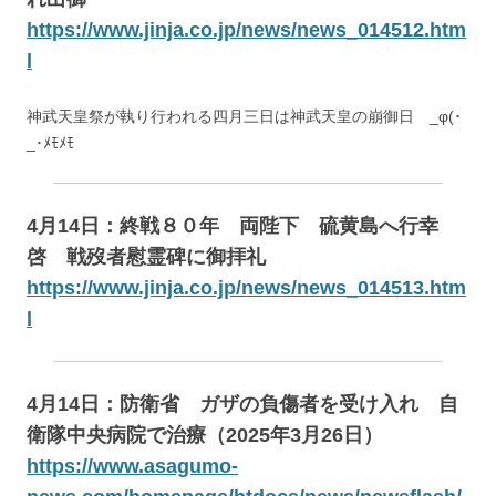
https://www.jinja.co.jp/news/news_014512.htm
l
神武天皇祭が執り行われる四月三日は神武天皇の崩御日 _φ(･
_･ﾒﾓﾒﾓ
4月14日：終戦８０年 両陛下 硫黄島へ行幸
啓 戦歿者慰霊碑に御拝礼
https://www.jinja.co.jp/news/news_014513.htm
l
4月14日：防衛省 ガザの負傷者を受け入れ 自
衛隊中央病院で治療（2025年3月26日）
https://www.asagumo-