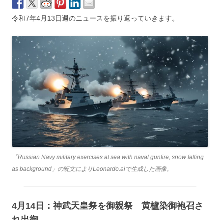
令和7年4月13日週のニュースを振り返っていきます。
「Russian Navy military exercises at sea with naval gunfire, snow falling
as background」の呪文によりLeonardo.aiで生成した画像。
4月14日：神武天皇祭を御親祭 黄櫨染御袍召さ
れ出御