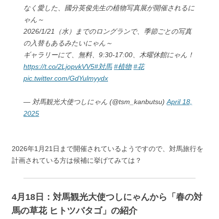
なく愛した、國分英俊先生の植物写真展が開催されるに
ゃん～
2026/1/21（水）までのロングランで、季節ごとの写真
の入替もあるみたいにゃん～
ギャラリーにて、無料、9:30-17:00、木曜休館にゃん！
https://t.co/2LjopvkVV5
#対馬
#植物
#花
pic.twitter.com/GdYulmyydx
— 対馬観光大使つしにゃん (@tsm_kanbutsu)
April 18,
2025
2026年1月21日まで開催されているようですので、対馬旅行を
計画されている方は候補に挙げてみては？
4月18日：対馬観光大使つしにゃんから「春の対
馬の草花 ヒトツバタゴ」の紹介