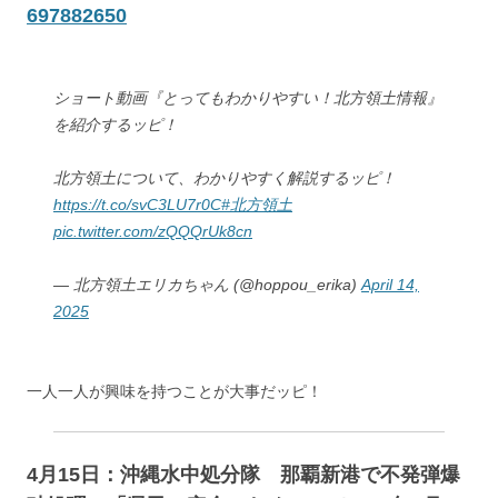
697882650
ショート動画『とってもわかりやすい！北方領土情報』
を紹介するッピ！
北方領土について、わかりやすく解説するッピ！
https://t.co/svC3LU7r0C
#北方領土
pic.twitter.com/zQQQrUk8cn
— 北方領土エリカちゃん (@hoppou_erika)
April 14,
2025
一人一人が興味を持つことが大事だッピ！
4月15日：沖縄水中処分隊 那覇新港で不発弾爆