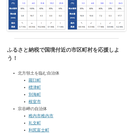
ふるさと納税で国境付近の市区町村を応援しよ
う！
北方領土を臨む自治体
羅臼町
標津町
別海町
根室市
宗谷岬の自治体
稚内市
稚内市
礼文町
利尻富士町