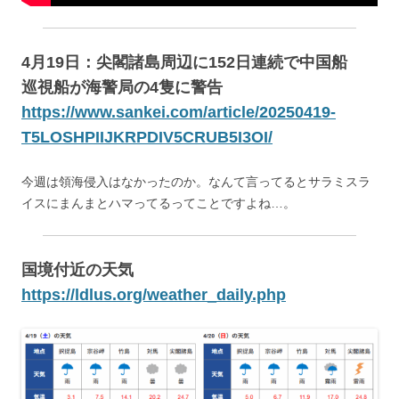
4月19日：尖閣諸島周辺に152日連続で中国船
巡視船が海警局の4隻に警告
https://www.sankei.com/article/20250419-
T5LOSHPIIJKRPDIV5CRUB5I3OI/
今週は領海侵入はなかったのか。なんて言ってるとサラミスラ
イスにまんまとハマってるってことですよね…。
国境付近の天気
https://ldlus.org/weather_daily.php