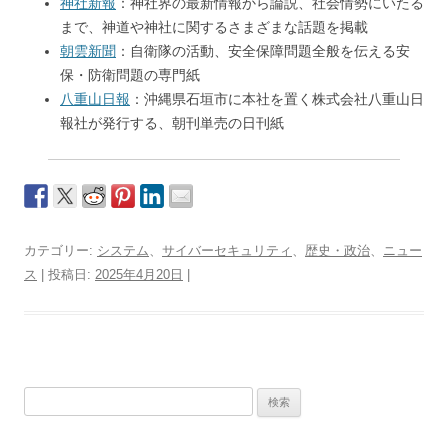
神社新報
：神社界の最新情報から論説、社会情勢にいたる
まで、神道や神社に関するさまざまな話題を掲載
朝雲新聞
：自衛隊の活動、安全保障問題全般を伝える安
保・防衛問題の専門紙
八重山日報
：沖縄県石垣市に本社を置く株式会社八重山日
報社が発行する、朝刊単売の日刊紙
カテゴリー:
システム
、
サイバーセキュリティ
、
歴史・政治
、
ニュー
ス
| 投稿日:
2025年4月20日
|
検
索: