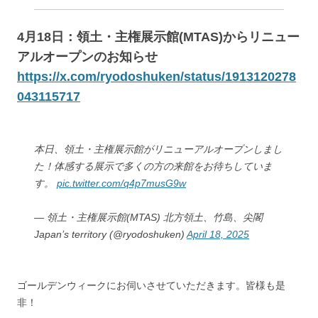
4月18日：領土・主権展示館(MTAS)からリニュー
アルオープンのお知らせ
https://x.com/ryodoshuken/status/1913120278
043115717
本日、領土・主権展示館がリニューアルオープンしまし
た！体感する展示で多くの方の来館をお待ちしていま
す。
pic.twitter.com/q4p7musG9w
— 領土・主権展示館(MTAS) 北方領土、竹島、尖閣
Japan’s territory (@ryodoshuken)
April 18, 2025
ゴールデンウィークにお伺いさせていただきます。皆様も是
非！