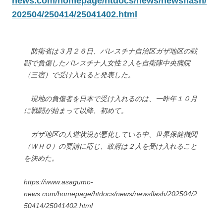
news.com/homepage/htdocs/news/newsflash/
202504/250414/25041402.html
防衛省は３月２６日、パレスチナ自治区ガザ地区の戦
闘で負傷したパレスチナ人女性２人を自衛隊中央病院
（三宿）で受け入れると発表した。
現地の負傷者を日本で受け入れるのは、一昨年１０月
に戦闘が始まって以降、初めて。
ガザ地区の人道状況が悪化している中、世界保健機関
（ＷＨＯ）の要請に応じ、政府は２人を受け入れること
を決めた。
https://www.asagumo-
news.com/homepage/htdocs/news/newsflash/202504/2
50414/25041402.html