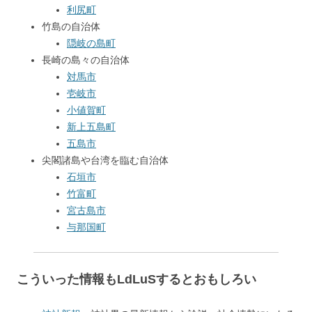
利尻町
竹島の自治体
隠岐の島町
長崎の島々の自治体
対馬市
壱岐市
小値賀町
新上五島町
五島市
尖閣諸島や台湾を臨む自治体
石垣市
竹富町
宮古島市
与那国町
こういった情報もLdLuSするとおもしろい