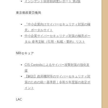
インシデント損害額調査レポート 第2版
東京都産業労働局
『中小企業向けサイバーセキュリティ対策の極
意』ポータルサイト
中小企業サイバーセキュリティ対策の極意ポー
タル 参考文献（引用・転載・要約）リスト
NRIセキュア
CIS Controlsによるサイバー攻撃対策の強化支
援
【解説】政府機関等のサイバーセキュリティ対
策のための統一基準群｜令和５年度版の改定ポ
イント
LAC