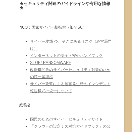
★セキュリティ関連のガイドラインや有用な情報
★
NCO：国家サイバー統括室（旧NISC）
サイバー攻撃 今、そこにあるリスク（経営層向
け）
インターネットの安全・安心ハンドブック
STOP! RANSOMWARE
政府機関等のサイバーセキュリティ対策のため
の統一基準群
サイバー攻撃による被害発生時のインシデント
報告様式の統一について
総務省
国民のためのサイバーセキュリティサイト
「クラウドの設定ミス対策ガイドブック」の公