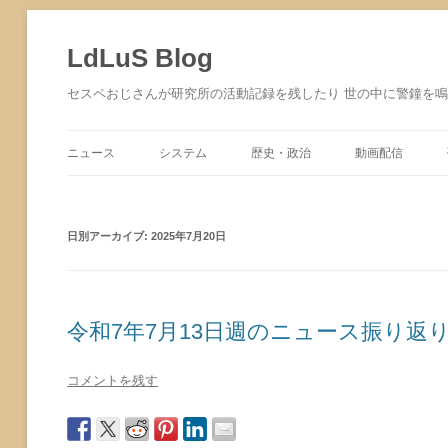
コ
ン
テ
LdLuS Blog
ン
ツ
へ
セスペおじさんが研究所の活動記録を残したり 世の中に警鐘を
ス
キ
ッ
プ
ニュース
システム
歴史・政治
動画配信
サイバーセキュリティ
日別アーカイブ:
2025年7月20日
令和7年7月13日週のニュース振り返
コメントを残す