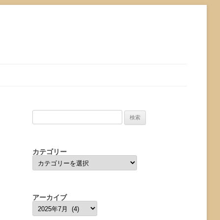
検
索:
カテゴリー
カ
テ
ゴ
リ
ー
アーカイブ
ア
ー
カ