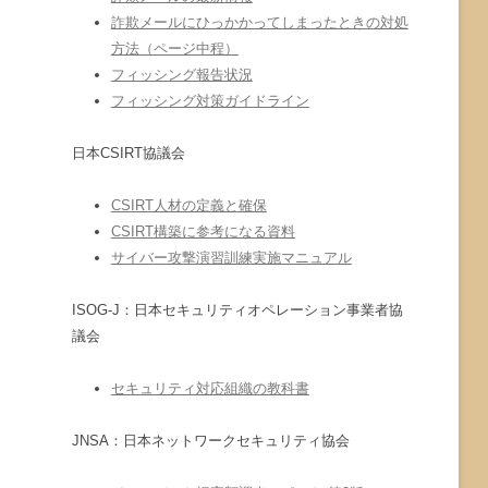
詐欺メールにひっかかってしまったときの対処
方法（ページ中程）
フィッシング報告状況
フィッシング対策ガイドライン
日本CSIRT協議会
CSIRT人材の定義と確保
CSIRT構築に参考になる資料
サイバー攻撃演習訓練実施マニュアル
ISOG-J：日本セキュリティオペレーション事業者協
議会
セキュリティ対応組織の教科書
JNSA：日本ネットワークセキュリティ協会