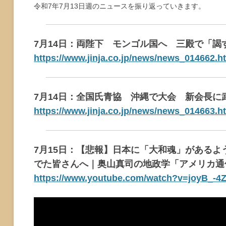
令和7年7月13日週のニュースを振り返っていきます。
7月14日：両陛下 モンゴル国へ 三殿で「謁
https://www.jinja.co.jp/news/news_014662.h
7月14日：全国氏青協 沖縄で大会 新会長
https://www.jinja.co.jp/news/news_014663.h
7月15日：【悲報】日本に「大和魂」がある
でた皆さんへ｜奥山真司の地政学「アメリカ通
https://www.youtube.com/watch?v=joyB_-4