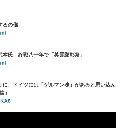
するの儀」
tml
に武本氏 終戦八十年で「英霊顕彰祭」
tml
ように、ドイツには「ゲルマン魂」があると思い込ん
信」
ZKA8