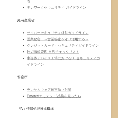
表
テレワークセキュリティ ガイドライン
経済産業省
サイバーセキュリティ経営ガイドライン
営業秘密 ～営業秘密を守り活用する～
クレジットカード・セキュリティガイドライン
技術情報管理 自己チェックリスト
半導体デバイス工場におけるOTセキュリティガ
イドライン
警察庁
ランサムウェア被害防止対策
Emotet(エモテット)感染を疑ったら
IPA：情報処理推進機構