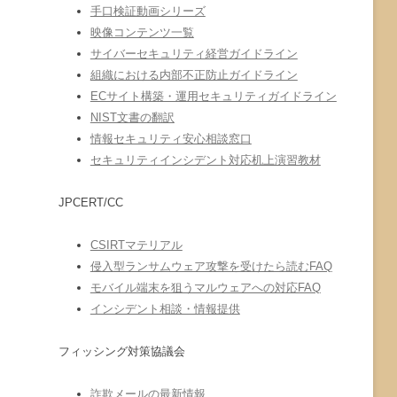
手口検証動画シリーズ
映像コンテンツ一覧
サイバーセキュリティ経営ガイドライン
組織における内部不正防止ガイドライン
ECサイト構築・運用セキュリティガイドライン
NIST文書の翻訳
情報セキュリティ安心相談窓口
セキュリティインシデント対応机上演習教材
JPCERT/CC
CSIRTマテリアル
侵入型ランサムウェア攻撃を受けたら読むFAQ
モバイル端末を狙うマルウェアへの対応FAQ
インシデント相談・情報提供
フィッシング対策協議会
詐欺メールの最新情報