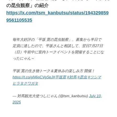
の昆虫観察」の紹介
https://x.com/tsm_kanbutsu/status/194329859
9561105535
毎年大好評の「平坂 寛の昆虫観察」、募集から半日で
定員に達したので、平坂さんと相談して、翌日7月27日
（日）午前中に室内トークイベントを開催することにな
ったにゃん～
平坂 寛の生き物トーク＆夏休みの楽しみ方 開催！
https://t.co/gN6pCVgSpJ
#平坂寛
#対馬
#昆虫
#ツシマ
ヒラタクワガタ
— 対馬観光大使つしにゃん (@tsm_kanbutsu)
July 10,
2025