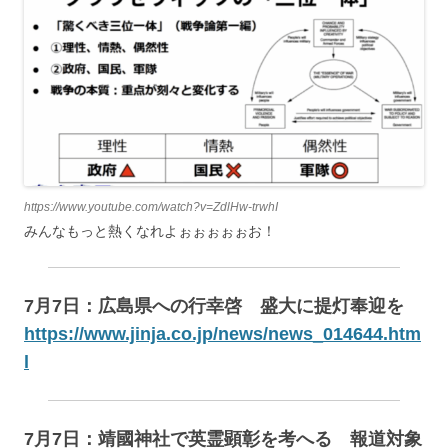
https://www.youtube.com/watch?v=ZdlHw-trwhI
みんなもっと熱くなれよぉぉぉぉぉお！
7月7日：広島県への行幸啓 盛大に提灯奉迎を
https://www.jinja.co.jp/news/news_014644.htm
l
7月7日：靖國神社で英霊顕彰を考へる 報道対象