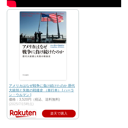
アメリカはなぜ戦争に負け続けたのか 歴代
大統領と失敗の戦後史 （単行本） [ ハーラ
ン・ウルマン ]
価格：3,520円（税込、送料無料)
(2025/7/15時点)
楽天で購入