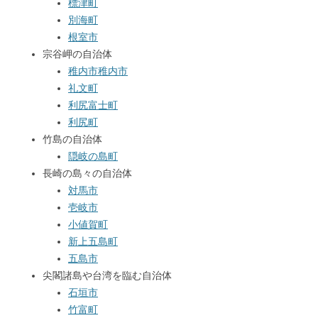
標津町
別海町
根室市
宗谷岬の自治体
稚内市
稚内市
礼文町
利尻富士町
利尻町
竹島の自治体
隠岐の島町
長崎の島々の自治体
対馬市
壱岐市
小値賀町
新上五島町
五島市
尖閣諸島や台湾を臨む自治体
石垣市
竹富町