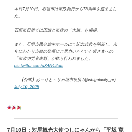
本日7月10日、石垣市は市政施行から78周年を迎えまし
た。
石垣市役所では国旗と市旗の「大旗」を掲揚。
また、石垣市民会館中ホールにて記念式典を開催し、永
年にわたり市政の発展にご尽力いただいた皆さまへの
「市政功労者表彰」が執り行われました。
pic.twitter.com/uX4N4i2aIs
— 【公式】お～りと～り石垣市役所 (@ishigakicity_pr)
July 10, 2025
7月10日：対馬観光大使つしにゃんから「平坂 寛