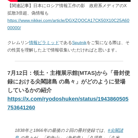
【関連記事】日本にロシア情報工作の影 政府系メディアのX
拡散3倍超、偽情報も
https://www.nikkei.com/article/DGXZQOCA17CK50X10C25A60
00000/
クレムリン
情報ピラミッド
である
Sputnik
をご覧になる際は、そ
の性質を理解した上で情報収集いただければと思います。
7月12日：領土・主権展示館(MTAS)から「冊封使
録における尖閣諸島 の島々」がどのように登場
しているかの紹介
https://x.com/ryodoshuken/status/1943860505
753641260
1838年と1866年の最後の２回の冊封使録では、
#尖閣諸
島
の島々が、「釣魚山」（魚釣島）「久場島」「久米