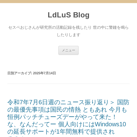
コ
ン
LdLuS Blog
テ
ン
ツ
へ
セスペおじさんが研究所の活動記録を残したり 世の中に警鐘を鳴ら
ス
キ
したりします
ッ
プ
メニュー
日別アーカイブ:
2025年7月14日
令和7年7月6日週のニュース振り返り＞ 国防
の最優先事項は国民の情熱 ともあれ 今月も
恒例パッチチューズデーがやって来た！
な、なんだってー 個人向けにはWindows10
の延長サポートが1年間無料で提供され