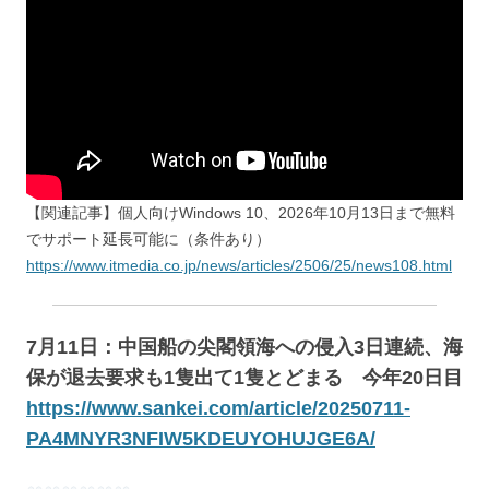
【関連記事】個人向けWindows 10、2026年10月13日まで無料
でサポート延長可能に（条件あり）
https://www.itmedia.co.jp/news/articles/2506/25/news108.html
7月11日：中国船の尖閣領海への侵入3日連続、海
保が退去要求も1隻出て1隻とどまる 今年20日目
https://www.sankei.com/article/20250711-
PA4MNYR3NFIW5KDEUYOHUJGE6A/