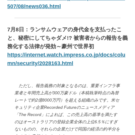
507/08/news036.html
7月8日：ランサムウェアの身代金を支払ったこ
と、秘密にしてちゃダメ!? 被害者からの報告を義
務化する法律が発効～豪州で世界初
https://internet.watch.impress.co.jp/docs/colu
mn/security/2028163.html
ただし、報告義務の対象となるのは、重要インフラ事
業者と年間売上高が300万豪ドル（本稿執筆時点の為替
レートで約2億8000万円）を超える組織のみです。米セ
キュリティ企業Recorded Futureのニュースメディア
「The Record」によれば、この売上高の基準を満たす
のはオーストラリアの登録企業全体の上位6.5％にすぎ
ないものの、それらの企業だけで同国の経済の約半分を