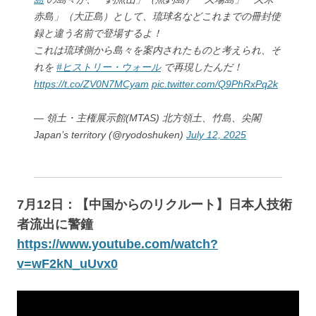
赤島」（大正島）として、琉球名などこれまでの冊封使
録と違う名前で登場するよ！
これは琉球側から島々を案内されたものと考えられ、そ
れを
#ヒストリー・ウォール
で再現したんだ！
https://t.co/ZV0N7MCyam
pic.twitter.com/Q9PhRxPq2k
— 領土・主権展示館(MTAS) 北方領土、竹島、尖閣
Japan’s territory (@ryodoshuken)
July 12, 2025
7月12日：【中国からのリクルート】日本人技術
者流出に警鐘
https://www.youtube.com/watch?
v=wF2kN_uUvx0