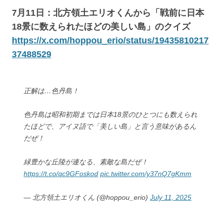
7月11日：北方領土エリオくんから「戦前に日本
18景に数えられたほどの美しい島」のクイズ
https://x.com/hoppou_erio/status/19435810217
37488529
正解は…色丹島！
色丹島は昭和初期までは日本18景のひとつにも数えられ
たほどで、アイヌ語で「美しい島」と言う意味があるん
だぜ！
緑豊かな丘陵が連なる、素敵な島だぜ！
https://t.co/qc9GFoskod
pic.twitter.com/y37nQ7gKmm
— 北方領土エリオくん (@hoppou_erio)
July 11, 2025