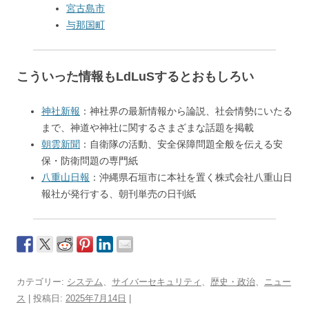
宮古島市
与那国町
こういった情報もLdLuSするとおもしろい
神社新報
：神社界の最新情報から論説、社会情勢にいたる
まで、神道や神社に関するさまざまな話題を掲載
朝雲新聞
：自衛隊の活動、安全保障問題全般を伝える安
保・防衛問題の専門紙
八重山日報
：沖縄県石垣市に本社を置く株式会社八重山日
報社が発行する、朝刊単売の日刊紙
カテゴリー:
システム
、
サイバーセキュリティ
、
歴史・政治
、
ニュー
ス
| 投稿日:
2025年7月14日
|