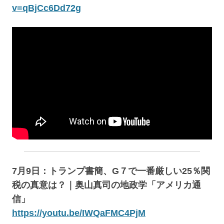
v=qBjCc6Dd72g
7月9日：トランプ書簡、G７で一番厳しい25％関
税の真意は？｜奥山真司の地政学「アメリカ通
信」
https://youtu.be/IWQaFMC4PjM