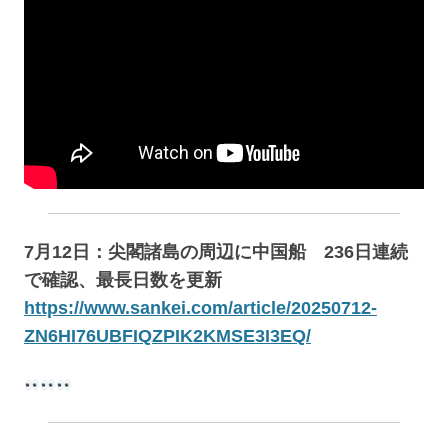
7月12日：尖閣諸島の周辺に中国船 236日連続
で確認、最長日数を更新
https://www.sankei.com/article/20250712-
ZN6HI76UBFIQZPIK2KMSE3I3EQ/