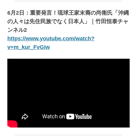
6月2日：重要発言！琉球王家末裔の尚衛氏「沖縄
の人々は先住民族でなく日本人」｜竹田恒泰チャ
ンネル2
https://www.youtube.com/watch?
v=m_kur_FvGiw