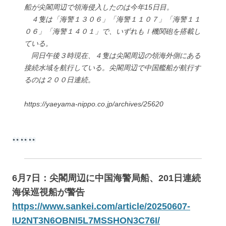
船が尖閣周辺で領海侵入したのは今年15日目。
４隻は「海警１３０６」「海警１１０７」「海警１１
０６」「海警１４０１」で、いずれもｌ機関砲を搭載し
ている。
同日午後３時現在、４隻は尖閣周辺の領海外側にある
接続水域を航行している。尖閣周辺で中国艦船が航行す
るのは２００日連続。
https://yaeyama-nippo.co.jp/archives/25620
6月7日：尖閣周辺に中国海警局船、201日連続
海保巡視船が警告
https://www.sankei.com/article/20250607-
IU2NT3N6OBNI5L7MSSHON3C76I/