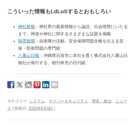
こういった情報もLdLuSするとおもしろい
神社新報
：神社界の最新情報から論説、社会情勢にいたる
まで、神道や神社に関するさまざまな話題を掲載
朝雲新聞
：自衛隊の活動、安全保障問題全般を伝える安
保・防衛問題の専門紙
八重山日報
：沖縄県石垣市に本社を置く株式会社八重山日
報社が発行する、朝刊単売の日刊紙
カテゴリー:
システム
、
サイバーセキュリティ
、
歴史・政治
、
ニュー
ス
| 投稿日:
2025年6月9日
|