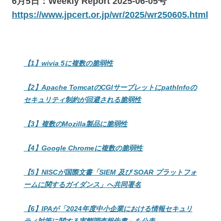
6月5日：Weekly Report 2025-06-05号
https://www.jpcert.or.jp/wr/2025/wr250605.html
【1】wivia 5に複数の脆弱性
【2】Apache TomcatのCGIサーブレットにpathInfoの
セキュリティ制約が回避される脆弱性
【3】複数のMozilla製品に脆弱性
【4】Google Chromeに複数の脆弱性
【5】NISCが国際文書「SIEM 及び SOAR プラットフォ
ームに関するガイダンス」へ共同署名
【6】IPAが「2024年度中小企業における情報セキュリ
ティ対策に関する実態調査報告書」を公表