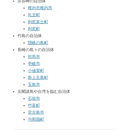
宗谷岬の自治体
稚内市
稚内市
礼文町
利尻富士町
利尻町
竹島の自治体
隠岐の島町
長崎の島々の自治体
対馬市
壱岐市
小値賀町
新上五島町
五島市
尖閣諸島や台湾を臨む自治体
石垣市
竹富町
宮古島市
与那国町