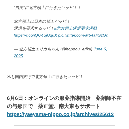
”自由”に北方領土に行きたいッピ！！
北方領土は日本の領土だッピ！
返還を要求するッピ！
#北方領土返還要求運動
https://t.co/iQO4SjUquX
pic.twitter.com/M64aIiGzGc
— 北方領土エリカちゃん (@hoppou_erika)
June 6,
2025
私も国内旅行で北方領土に行きたいッピ！
6月6日：オンラインの服薬指導開始 薬剤師不在
の与那国で 薬正堂、南大東もサポート
https://yaeyama-nippo.co.jp/archives/25612