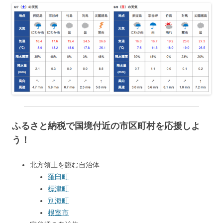
ふるさと納税で国境付近の市区町村を応援しよ
う！
北方領土を臨む自治体
羅臼町
標津町
別海町
根室市