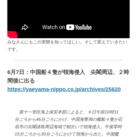
みなさんにもこの実態を知ってほしい。そして変えていきたい
です。
6月7日：中国船４隻が領海侵入 尖閣周辺、２時
間後に出る
https://yaeyama-nippo.co.jp/archives/25620
第十一管区海上保安本部によると、６日午前10時31
分ごろから46分ごろにかけ、中国海警局の艦船４隻が石
垣市の尖閣諸島周辺海域で相次いで領海侵入。午後零時
15分ごろから30分ごろにかけて領海から出た。中国艦