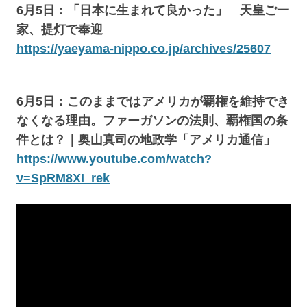
6月5日：「日本に生まれて良かった」 天皇ご一
家、提灯で奉迎
https://yaeyama-nippo.co.jp/archives/25607
6月5日：このままではアメリカが覇権を維持でき
なくなる理由。ファーガソンの法則、覇権国の条
件とは？｜奥山真司の地政学「アメリカ通信」
https://www.youtube.com/watch?
v=SpRM8XI_rek