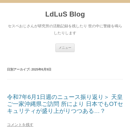
コ
ン
LdLuS Blog
テ
ン
ツ
へ
セスペおじさんが研究所の活動記録を残したり 世の中に警鐘を鳴ら
ス
キ
したりします
ッ
プ
メニュー
日別アーカイブ:
2025年6月9日
令和7年6月1日週のニュース振り返り＞ 天皇
ご一家沖縄県ご訪問 所により 日本でもOTセ
キュリティが盛り上がりつつある…？
コメントを残す