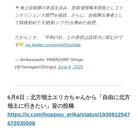
海上自衛隊の本流を歩み、防衛省情報本部長としてイ
ンテリジェンス部門を統括。さらに、自衛隊出身者とし
て戦後初めて大使(駐ジプチ)を務めた経歴。
だからこそ、「平和の社」との形容は説得力に富むので
す
pic.twitter.com/smp0VnuNab
— Ambassador YAMAGAMI Shingo
(@YamagamiShingo)
June 6, 2025
6月6日：北方領土エリカちゃんから「自由に北方
領土に行きたい」旨の投稿
https://x.com/hoppou_erika/status/1930912547
672035508