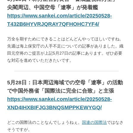
尖閣周辺、中国空母「遼寧」が発着艦
https://www.sankei.com/article/20250528-
T432B6HYVRJQRAY7QFHOHC7YF4/
万全を期すためにできることはどんどんやってほしいですね。
先週は海上保安庁の人手不足についての記事がありました。織
田元空将のご提言が上記5月27日の記事にあります。ぜひ必要
な対応を進めていただきたいです。
5月28日：日本周辺海域での空母「遼寧」の活動
で中国外務省「国際法に完全に合致」と主張
https://www.sankei.com/article/20250528-
XND4IHXBIFJG3BNQSMPPKEWYGQ/
どこの国際法のことなんでしょうねぇ。
国連の国際法
ではなさ
そうですが。