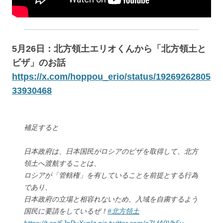
5月26日：北方領土エリオくんから「北方領土と
ビザ」のお話
https://x.com/hoppou_erio/status/19269262805
33930468
補足すると
日本政府は、日本国民がロシアのビザを取得して、北方
領土へ渡航することは、
ロシアが「管轄権」を有していることを前提とする行為
であり、
日本政府の立場と相容れないため、入域を自粛するよう
国民に要請をしているぜ！
#北方領土
https://t.co/6JnPuXxpIz
pic.twitter.com/e7LfA0Vh5y