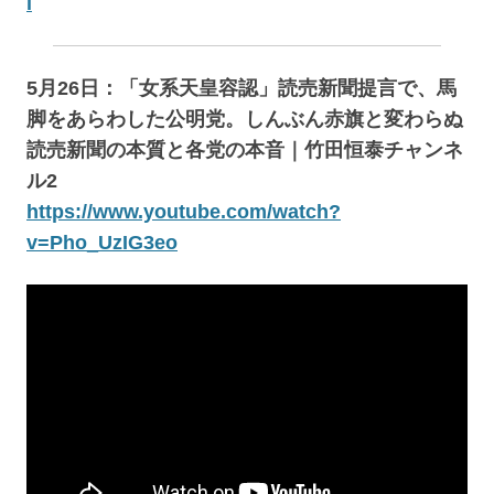
l
5月26日：「女系天皇容認」読売新聞提言で、馬
脚をあらわした公明党。しんぶん赤旗と変わらぬ
読売新聞の本質と各党の本音｜竹田恒泰チャンネ
ル2
https://www.youtube.com/watch?
v=Pho_UzIG3eo