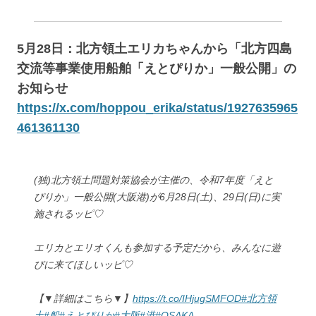
5月28日：北方領土エリカちゃんから「北方四島
交流等事業使用船舶「えとぴりか」一般公開」の
お知らせ
https://x.com/hoppou_erika/status/1927635965
461361130
(独)北方領土問題対策協会が主催の、令和7年度「えと
ぴりか」一般公開(大阪港)が6月28日(土)、29日(日)に実
施されるッピ♡
エリカとエリオくんも参加する予定だから、みんなに遊
びに来てほしいッピ♡
【▼詳細はこちら▼】
https://t.co/IHjugSMFOD
#北方領
土
#船
#えとぴりか
#大阪
#港
#OSAKA