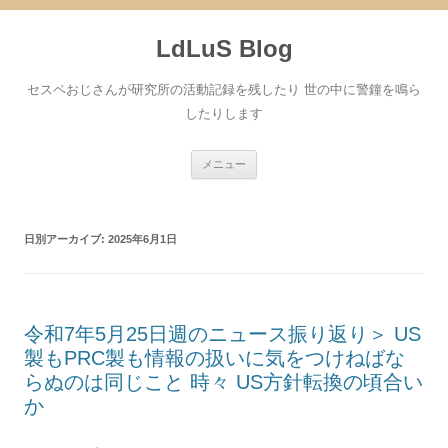
コ
ン
LdLuS Blog
テ
ン
ツ
へ
セスペおじさんが研究所の活動記録を残したり 世の中に警鐘を鳴ら
ス
キ
したりします
ッ
プ
メニュー
日別アーカイブ:
2025年6月1日
令和7年5月25日週のニュース振り返り＞ US
製もPRC製も情報の扱いに気をつけねばな
らぬのは同じこと 時々 US方針転換の頃合い
か