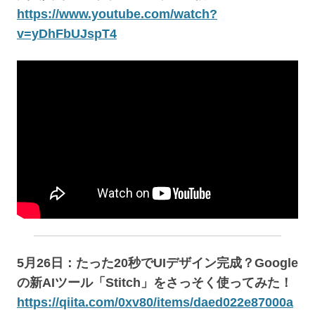
https://www.youtube.com/watch?
v=yDhFbUJspT4
5月26日：たった20秒でUIデザイン完成？Google
の新AIツール「Stitch」をさっそく使ってみた！
https://qiita.com/0xv80/items/daed022e87000a