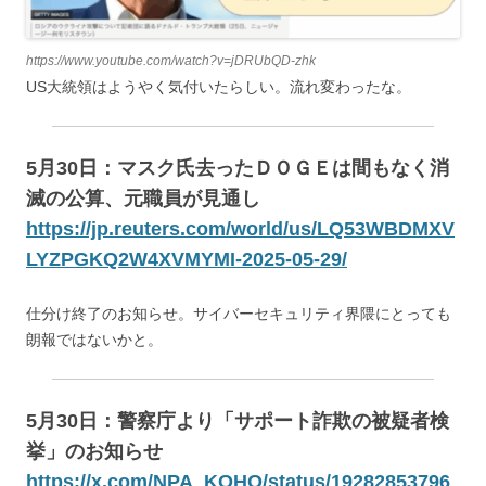
https://www.youtube.com/watch?v=jDRUbQD-zhk
US大統領はようやく気付いたらしい。流れ変わったな。
5月30日：マスク氏去ったＤＯＧＥは間もなく消
滅の公算、元職員が見通し
https://jp.reuters.com/world/us/LQ53WBDMXV
LYZPGKQ2W4XVMYMI-2025-05-29/
仕分け終了のお知らせ。サイバーセキュリティ界隈にとっても
朗報ではないかと。
5月30日：警察庁より「サポート詐欺の被疑者検
挙」のお知らせ
https://x.com/NPA_KOHO/status/19282853796