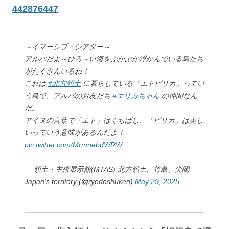
442876447
～イマーシブ・シアター～
アルバだよ～ひろ～い海をぷかぷか浮かんでいる鳥たち
がたくさんいるね！
これは
#北方領土
に暮らしている「エトピリカ」ってい
う鳥で、アルバのお友だち
#エリカちゃん
の仲間なん
だ。
アイヌの言葉で「エト」はくちばし、「ピリカ」は美し
いっていう意味があるんだよ！
pic.twitter.com/MrmnebdWRW
— 領土・主権展示館(MTAS) 北方領土、竹島、尖閣
Japan’s territory (@ryodoshuken)
May 29, 2025