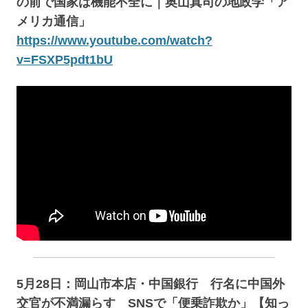
の前で国家は機能不全に｜奥山真司の地政学「ア
メリカ通信」
https://www.youtube.com/watch?
v=FSXP5pdt1bU
5月28日：岡山市本店・中国銀行 行名に中国外
交官が不満漏らす SNSで「便乗詐欺か」【知っ