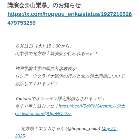
講演会@山梨県」のお知らせ
https://x.com/hoppou_erika/status/1927216526
479753259
６月11日（水）15：00から、
山梨県で北方領土講演会が行われるッピ！
神戸学院大学の岡部芳彦教授が
ロシア・ウクライナ戦争の行方と北方領土問題について
お話してくれるッピ！
Youtubeでオンライン限定配信もされるッピ！
今すぐ申し込むッピ！
https://t.co/VBqXiWGIrc
#北方領土
pic.twitter.com/QDgeROc2zz
— 北方領土エリカちゃん (@hoppou_erika)
May 27,
2025