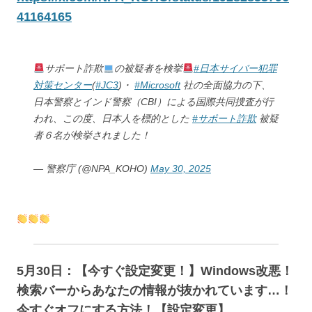
41164165
サポート詐欺
の被疑者を検挙
#日本サイバー犯罪
対策センター
(
#JC3
)・
#Microsoft
社の全面協力の下、
日本警察とインド警察（CBI）による国際共同捜査が行
われ、この度、日本人を標的とした
#サポート詐欺
被疑
者６名が検挙されました！
— 警察庁 (@NPA_KOHO)
May 30, 2025
5月30日：【今すぐ設定変更！】Windows改悪！
検索バーからあなたの情報が抜かれています…！
今すぐオフにする方法！【設定変更】