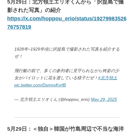
5月29日：北方領土エリオくんから「択捉島で撮
影された写真」の紹介
https://x.com/hoppou_erio/status/19279983526
76757819
1928年~1929年頃に択捉島で撮影された写真を紹介する
ぜ！
⾶⾏艇の前で、多くの参列者に⾒守られながら袴姿の少
⼥がパイロットに花を渡している様⼦だぜ！
#北方領土
pic.twitter.com/DsmpyKyrfB
— 北方領土エリオくん (@hoppou_erio)
May 29, 2025
5月29日：＜独自＞韓国が竹島周辺で不当な海洋