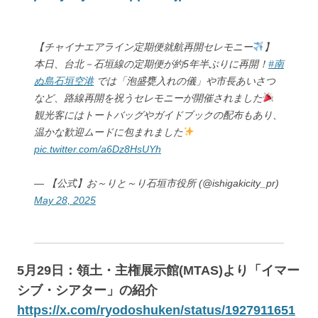
【チャイナエアライン定期便就航再開セレモニー
】
本日、台北－石垣線の定期便が約5年半ぶりに再開！
#南
ぬ島石垣空港
では「泡盛甕入れの儀」や市長あいさつ
など、路線再開を祝うセレモニーが開催されました
観光客にはトートバッグやガイドブックの配布もあり、
温かな歓迎ムードに包まれました
pic.twitter.com/a6Dz8HsUYh
— 【公式】お～りと～り石垣市役所 (@ishigakicity_pr)
May 28, 2025
5月29日：領土・主権展示館(MTAS)より「イマー
シブ・シアター」の紹介
https://x.com/ryodoshuken/status/1927911651