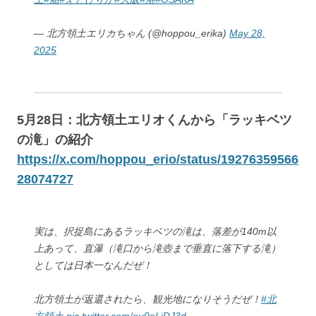
— 北方領土エリカちゃん (@hoppou_erika)
May 28,
2025
5月28日：北方領土エリオくんから「ラッキベツ
の滝」の紹介
https://x.com/hoppou_erio/status/19276359566
28074727
実は、択捉島にあるラッキベツの滝は、落差が140m以
上あって、直瀑（滝口から滝壺まで垂直に落下する滝）
としては日本一なんだぜ！
北方領土が返還されたら、観光地になりそうだぜ！
#北
方領土
pic.twitter.com/eu0eLiDJ3d