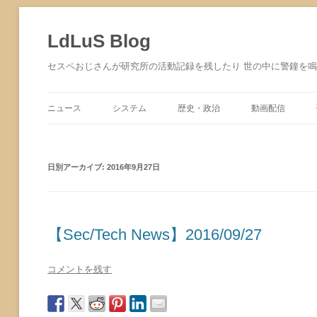
コ
ン
テ
LdLuS Blog
ン
ツ
へ
セスペおじさんが研究所の活動記録を残したり 世の中に警鐘を
ス
キ
ッ
プ
ニュース
システム
歴史・政治
動画配信
サイバーセキュリティ
日別アーカイブ:
2016年9月27日
【Sec/Tech News】2016/09/27
コメントを残す