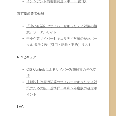
インシデント損害額調査レポート 第2版
東京都産業労働局
『中小企業向けサイバーセキュリティ対策の極
意』ポータルサイト
中小企業サイバーセキュリティ対策の極意ポー
タル 参考文献（引用・転載・要約）リスト
NRIセキュア
CIS Controlsによるサイバー攻撃対策の強化支
援
【解説】政府機関等のサイバーセキュリティ対
策のための統一基準群｜令和５年度版の改定ポ
イント
LAC