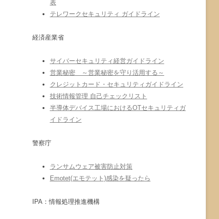
表
テレワークセキュリティ ガイドライン
経済産業省
サイバーセキュリティ経営ガイドライン
営業秘密 ～営業秘密を守り活用する～
クレジットカード・セキュリティガイドライン
技術情報管理 自己チェックリスト
半導体デバイス工場におけるOTセキュリティガ
イドライン
警察庁
ランサムウェア被害防止対策
Emotet(エモテット)感染を疑ったら
IPA：情報処理推進機構