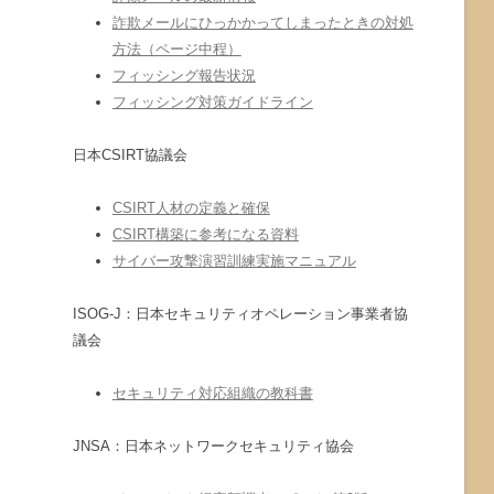
詐欺メールにひっかかってしまったときの対処
方法（ページ中程）
フィッシング報告状況
フィッシング対策ガイドライン
日本CSIRT協議会
CSIRT人材の定義と確保
CSIRT構築に参考になる資料
サイバー攻撃演習訓練実施マニュアル
ISOG-J：日本セキュリティオペレーション事業者協
議会
セキュリティ対応組織の教科書
JNSA：日本ネットワークセキュリティ協会