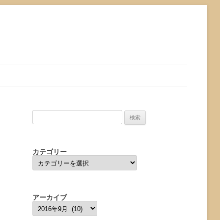
検
索:
カテゴリー
カ
テ
ゴ
リ
ー
アーカイブ
ア
ー
カ