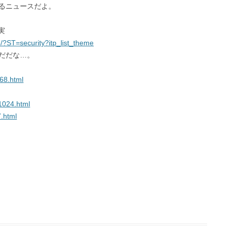
るニュースだよ。
実
8/?ST=security?itp_list_theme
だだな…。
868.html
21024.html
7.html