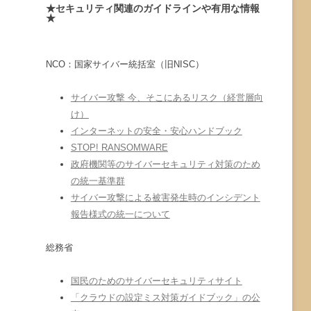
★セキュリティ関連のガイドラインや有用な情報
★
NCO：国家サイバー統括室（旧NISC）
サイバー攻撃 今、そこにあるリスク（経営層向
け）
インターネットの安全・安心ハンドブック
STOP! RANSOMWARE
政府機関等のサイバーセキュリティ対策のため
の統一基準群
サイバー攻撃による被害発生時のインシデント
報告様式の統一について
総務省
国民のためのサイバーセキュリティサイト
「クラウドの設定ミス対策ガイドブック」の公