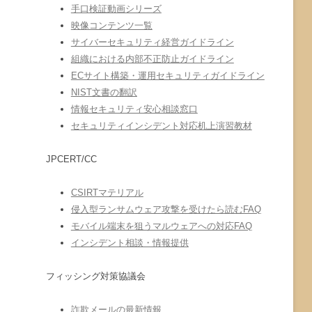
手口検証動画シリーズ
映像コンテンツ一覧
サイバーセキュリティ経営ガイドライン
組織における内部不正防止ガイドライン
ECサイト構築・運用セキュリティガイドライン
NIST文書の翻訳
情報セキュリティ安心相談窓口
セキュリティインシデント対応机上演習教材
JPCERT/CC
CSIRTマテリアル
侵入型ランサムウェア攻撃を受けたら読むFAQ
モバイル端末を狙うマルウェアへの対応FAQ
インシデント相談・情報提供
フィッシング対策協議会
詐欺メールの最新情報