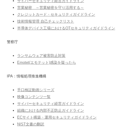
サイバーセキュリティ経営ガイドライン
営業秘密 ～営業秘密を守り活用する～
クレジットカード・セキュリティガイドライン
技術情報管理 自己チェックリスト
半導体デバイス工場におけるOTセキュリティガイドライン
警察庁
ランサムウェア被害防止対策
Emotet(エモテット)感染を疑ったら
IPA：情報処理推進機構
手口検証動画シリーズ
映像コンテンツ一覧
サイバーセキュリティ経営ガイドライン
組織における内部不正防止ガイドライン
ECサイト構築・運用セキュリティガイドライン
NIST文書の翻訳