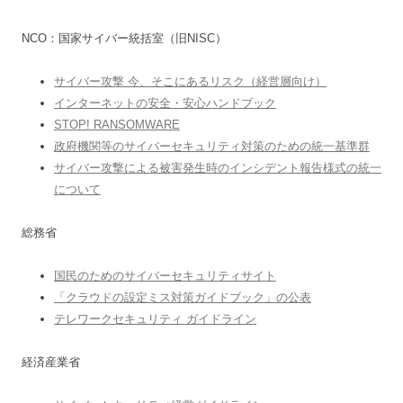
NCO：国家サイバー統括室（旧NISC）
サイバー攻撃 今、そこにあるリスク（経営層向け）
インターネットの安全・安心ハンドブック
STOP! RANSOMWARE
政府機関等のサイバーセキュリティ対策のための統一基準群
サイバー攻撃による被害発生時のインシデント報告様式の統一
について
総務省
国民のためのサイバーセキュリティサイト
「クラウドの設定ミス対策ガイドブック」の公表
テレワークセキュリティ ガイドライン
経済産業省