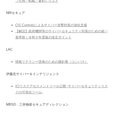
（引用・転載・要約）リスト
NRIセキュア
CIS Controlsによるサイバー攻撃対策の強化支援
【解説】政府機関等のサイバーセキュリティ対策のための統一
基準群｜令和５年度版の改定ポイント
LAC
情報リテラシー啓発のための羅針盤（コンパス）
伊藤忠サイバー＆インテリジェンス
ICIリスクアセスメントツール公開 -サイバーセキュリティリス
クの可視化ツール-
MBSD：三井物産セキュアディレクション