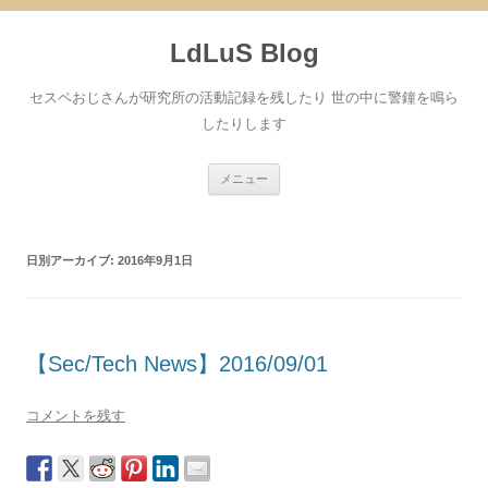
コ
ン
LdLuS Blog
テ
ン
ツ
へ
セスペおじさんが研究所の活動記録を残したり 世の中に警鐘を鳴ら
ス
キ
したりします
ッ
プ
メニュー
日別アーカイブ:
2016年9月1日
【Sec/Tech News】2016/09/01
コメントを残す