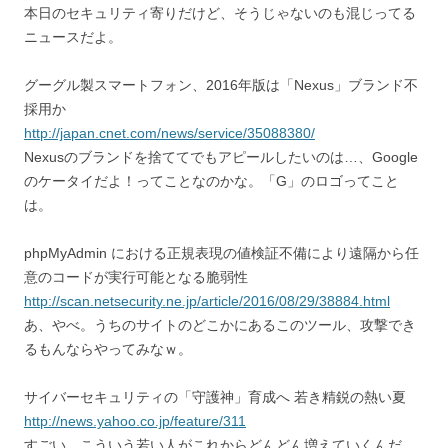
本日のセキュリティ寄りだけど、そうじゃないのも混じってる
ニュースだよ。
グーグル製スマートフォン、2016年版は「Nexus」ブランド不
採用か
http://japan.cnet.com/news/service/35088380/
Nexusのブランドを捨ててでもアピールしたいのは…、Google
のケータイだよ！ってことなのかな。「G」のロゴってこと
は。
phpMyAdmin における正規表現の値検証不備により遠隔から任
意のコードが実行可能となる脆弱性
http://scan.netsecurity.ne.jp/article/2016/08/29/38884.html
あ、やべ。うちのサイトのどこかにあるこのツール、攻撃でき
るもんならやってみなｗ。
サイバーセキュリティの「守護神」育成へ 若き精鋭の熱い夏
http://news.yahoo.co.jp/feature/311
すごい。こういう若い人がこれからどんどん増えていくんだ