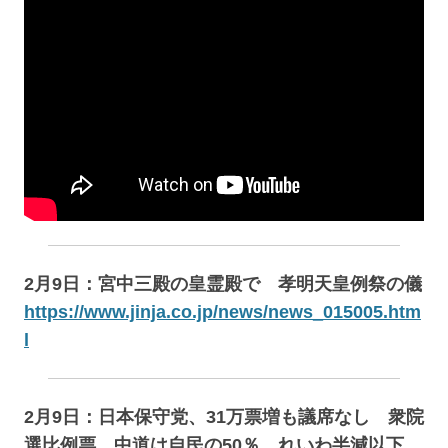
2月9日：宮中三殿の皇霊殿で 孝明天皇例祭の儀
https://www.jinja.co.jp/news/news_015005.htm
l
2月9日：日本保守党、31万票増も議席なし 衆院
選比例票 中道は自民の50％、れいわ半減以下