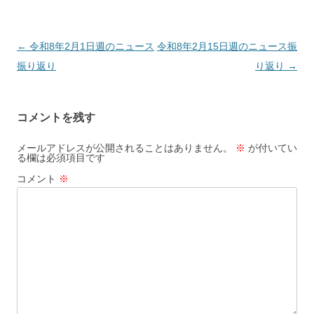
投
←
令和8年2月1日週のニュース
令和8年2月15日週のニュース振
稿
振り返り
り返り
→
ナ
ビ
コメントを残す
ゲ
ー
メールアドレスが公開されることはありません。
※
が付いてい
る欄は必須項目です
シ
コメント
※
ョ
ン