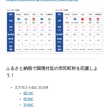
ふるさと納税で国境付近の市区町村を応援しよ
う！
北方領土を臨む自治体
羅臼町
標津町
別海町