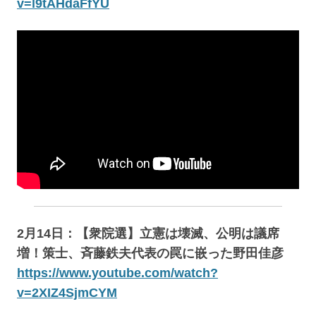
v=l9tAHdaFfYU
2月14日：【衆院選】立憲は壊滅、公明は議席
増！策士、斉藤鉄夫代表の罠に嵌った野田佳彦
https://www.youtube.com/watch?
v=2XIZ4SjmCYM