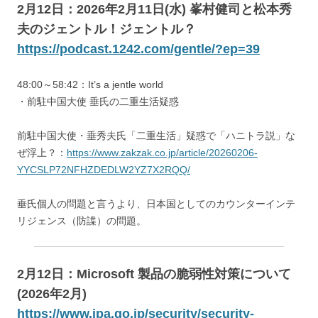
2月12日：2026年2月11日(水) 峯村健司と松本秀
夫のジェントル！ジェントル？
https://podcast.1242.com/gentle/?ep=39
48:00～58:42：It’s a jentle world
・前駐中国大使 垂氏の二重生活疑惑
前駐中国大使・垂秀夫氏「二重生活」疑惑で「ハニトラ説」な
ぜ浮上？：
https://www.zakzak.co.jp/article/20260206-
YYCSLP72NFHZDEDLW2YZ7X2RQQ/
垂氏個人の問題と言うより、日本国としてのカウンターインテ
リジェンス（防諜）の問題。
2月12日：Microsoft 製品の脆弱性対策について
(2026年2月)
https://www.ipa.go.jp/security/security-