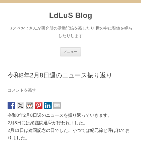
コ
ン
LdLuS Blog
テ
ン
ツ
へ
セスペおじさんが研究所の活動記録を残したり 世の中に警鐘を鳴ら
ス
キ
したりします
ッ
プ
メニュー
令和8年2月8日週のニュース振り返り
コメントを残す
令和8年2月8日週のニュースを振り返っていきます。
2月8日には衆議院選挙が行われました。
2月11日は建国記念の日でした。かつては紀元節と呼ばれてお
りました。