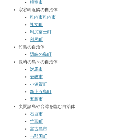
根室市
宗谷岬近隣の自治体
稚内市
稚内市
礼文町
利尻富士町
利尻町
竹島の自治体
隠岐の島町
長崎の島々の自治体
対馬市
壱岐市
小値賀町
新上五島町
五島市
尖閣諸島や台湾を臨む自治体
石垣市
竹富町
宮古島市
与那国町