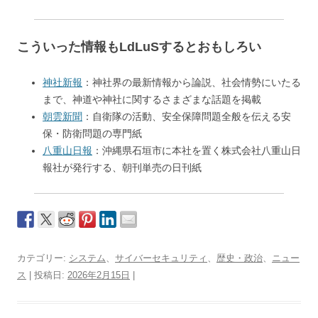
こういった情報もLdLuSするとおもしろい
神社新報
：神社界の最新情報から論説、社会情勢にいたる
まで、神道や神社に関するさまざまな話題を掲載
朝雲新聞
：自衛隊の活動、安全保障問題全般を伝える安
保・防衛問題の専門紙
八重山日報
：沖縄県石垣市に本社を置く株式会社八重山日
報社が発行する、朝刊単売の日刊紙
カテゴリー:
システム
、
サイバーセキュリティ
、
歴史・政治
、
ニュー
ス
| 投稿日:
2026年2月15日
|