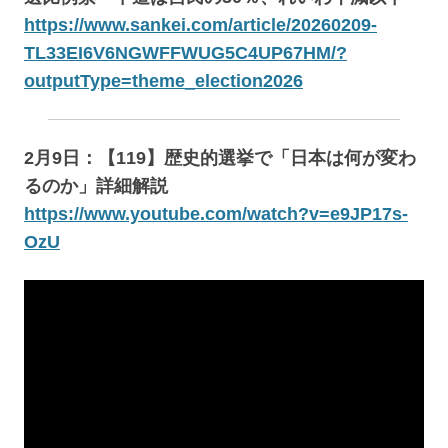
https://www.sankei.com/article/20260209-
TL33EI6V6NGWFFWUG5C4UP67HM/?
outputType=theme_election2026
2月9日：【119】歴史的選挙で「日本は何が変わ
るのか」詳細解説
https://www.youtube.com/watch?v=e9JP17s-
OzU