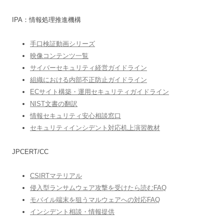
IPA：情報処理推進機構
手口検証動画シリーズ
映像コンテンツ一覧
サイバーセキュリティ経営ガイドライン
組織における内部不正防止ガイドライン
ECサイト構築・運用セキュリティガイドライン
NIST文書の翻訳
情報セキュリティ安心相談窓口
セキュリティインシデント対応机上演習教材
JPCERT/CC
CSIRTマテリアル
侵入型ランサムウェア攻撃を受けたら読むFAQ
モバイル端末を狙うマルウェアへの対応FAQ
インシデント相談・情報提供