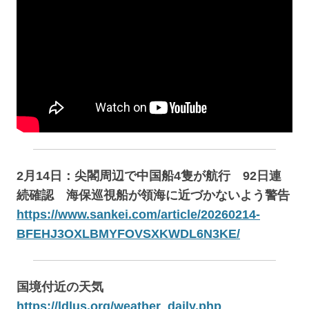
2月14日：尖閣周辺で中国船4隻が航行 92日連
続確認 海保巡視船が領海に近づかないよう警告
https://www.sankei.com/article/20260214-
BFEHJ3OXLBMYFOVSXKWDL6N3KE/
国境付近の天気
https://ldlus.org/weather_daily.php