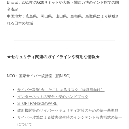
Bharat：2023年のG20サミットや大阪・関西万博のインド館での国
名表記
中国地方：広島県、岡山県、山口県、島根県、鳥取県により構成さ
れる日本の地域
★セキュリティ関連のガイドラインや有用な情報★
NCO：国家サイバー統括室（旧NISC）
サイバー攻撃 今、そこにあるリスク（経営層向け）
インターネットの安全・安心ハンドブック
STOP! RANSOMWARE
政府機関等のサイバーセキュリティ対策のための統一基準群
サイバー攻撃による被害発生時のインシデント報告様式の統一
について