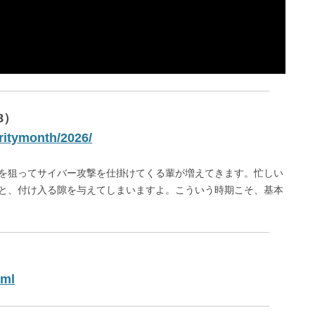
8）
uritymonth/2026/
を狙ってサイバー攻撃を仕掛けてくる輩が増えてきます。忙しい
と、付け入る隙を与えてしまいますよ。こういう時期こそ、基本
tml