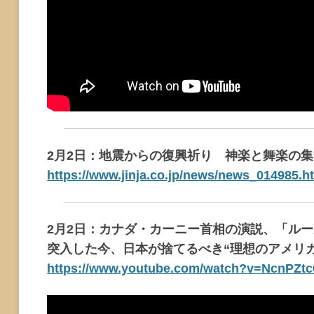
2月2日：地震からの復興祈り 神楽と舞楽の
https://www.jinja.co.jp/news/news_014985.h
2月2日：カナダ・カーニー首相の演説、「ル
突入した今、日本が捨てるべき“理想のアメリ
https://www.youtube.com/watch?v=NcnPZt