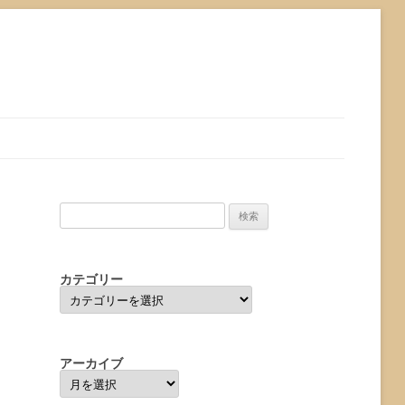
検
索:
カテゴリー
カ
テ
ゴ
リ
ー
アーカイブ
ア
ー
カ