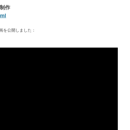
を制作
tml
画を公開しました：