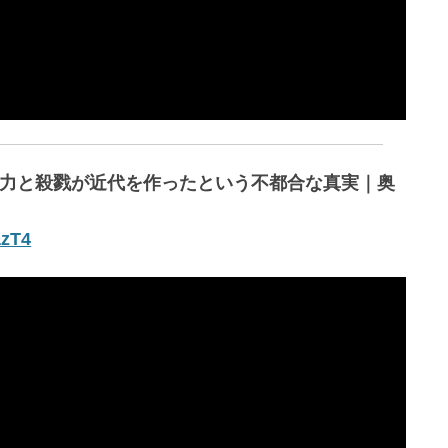
暴力と殺戮が近代を作ったという不都合な真実｜奥
azT4