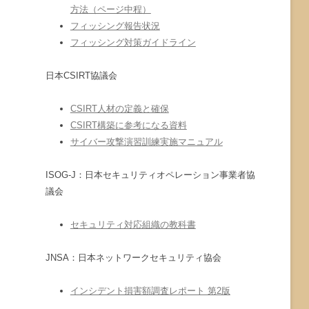
方法（ページ中程）
フィッシング報告状況
フィッシング対策ガイドライン
日本CSIRT協議会
CSIRT人材の定義と確保
CSIRT構築に参考になる資料
サイバー攻撃演習訓練実施マニュアル
ISOG-J：日本セキュリティオペレーション事業者協
議会
セキュリティ対応組織の教科書
JNSA：日本ネットワークセキュリティ協会
インシデント損害額調査レポート 第2版