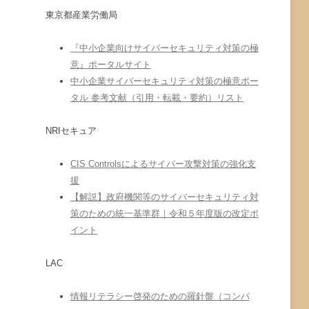
東京都産業労働局
『中小企業向けサイバーセキュリティ対策の極
意』ポータルサイト
中小企業サイバーセキュリティ対策の極意ポー
タル 参考文献（引用・転載・要約）リスト
NRIセキュア
CIS Controlsによるサイバー攻撃対策の強化支
援
【解説】政府機関等のサイバーセキュリティ対
策のための統一基準群｜令和５年度版の改定ポ
イント
LAC
情報リテラシー啓発のための羅針盤（コンパ