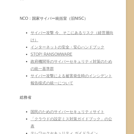
NCO：国家サイバー統括室（旧NISC）
サイバー攻撃 今、そこにあるリスク（経営層向
け）
インターネットの安全・安心ハンドブック
STOP! RANSOMWARE
政府機関等のサイバーセキュリティ対策のため
の統一基準群
サイバー攻撃による被害発生時のインシデント
報告様式の統一について
総務省
国民のためのサイバーセキュリティサイト
「クラウドの設定ミス対策ガイドブック」の公
表
テレワークセキュリティ ガイドライン