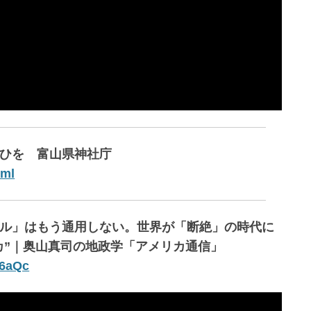
集ひを 富山県神社庁
tml
ール」はもう通用しない。世界が「断絶」の時代に
カ”｜奥山真司の地政学「アメリカ通信」
c6aQc