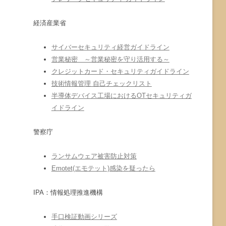
経済産業省
サイバーセキュリティ経営ガイドライン
営業秘密 ～営業秘密を守り活用する～
クレジットカード・セキュリティガイドライン
技術情報管理 自己チェックリスト
半導体デバイス工場におけるOTセキュリティガ
イドライン
警察庁
ランサムウェア被害防止対策
Emotet(エモテット)感染を疑ったら
IPA：情報処理推進機構
手口検証動画シリーズ