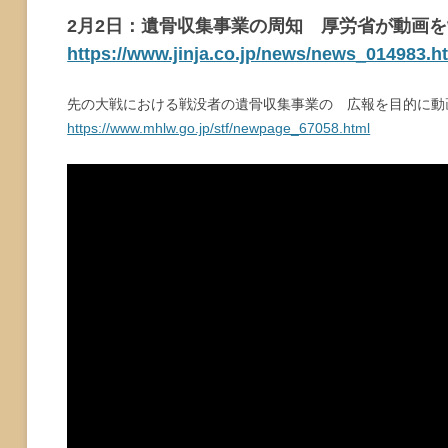
2月2日：遺骨収集事業の周知 厚労省が動画
https://www.jinja.co.jp/news/news_014983.h
先の大戦における戦没者の遺骨収集事業の 広報を目的に動
https://www.mhlw.go.jp/stf/newpage_67058.html