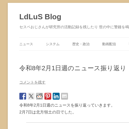
コ
ン
テ
LdLuS Blog
ン
ツ
へ
セスペおじさんが研究所の活動記録を残したり 世の中に警鐘を
ス
キ
ッ
プ
ニュース
システム
歴史・政治
動画配信
サイバーセキュリティ
令和8年2月1日週のニュース振り返り
コメントを残す
令和8年2月1日週のニュースを振り返っていきます。
2月7日は北方領土の日でした。