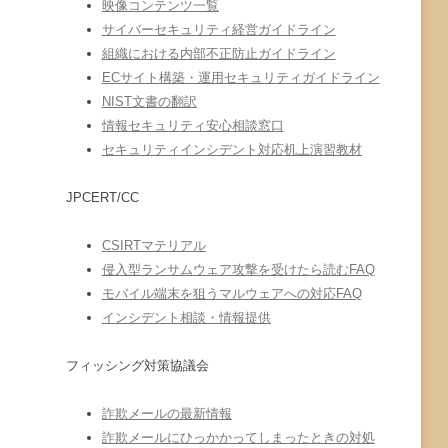
映像コンテンツ一覧
サイバーセキュリティ経営ガイドライン
組織における内部不正防止ガイドライン
ECサイト構築・運用セキュリティガイドライン
NIST文書の翻訳
情報セキュリティ安心相談窓口
セキュリティインシデント対応机上演習教材
JPCERT/CC
CSIRTマテリアル
侵入型ランサムウェア攻撃を受けたら読むFAQ
モバイル端末を狙うマルウェアへの対応FAQ
インシデント相談・情報提供
フィッシング対策協議会
詐欺メールの最新情報
詐欺メールにひっかかってしまったときの対処