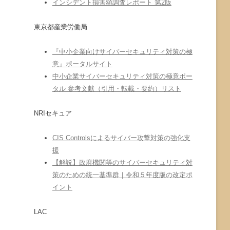
インシデント損害額調査レポート 第2版
東京都産業労働局
『中小企業向けサイバーセキュリティ対策の極
意』ポータルサイト
中小企業サイバーセキュリティ対策の極意ポー
タル 参考文献（引用・転載・要約）リスト
NRIセキュア
CIS Controlsによるサイバー攻撃対策の強化支
援
【解説】政府機関等のサイバーセキュリティ対
策のための統一基準群｜令和５年度版の改定ポ
イント
LAC