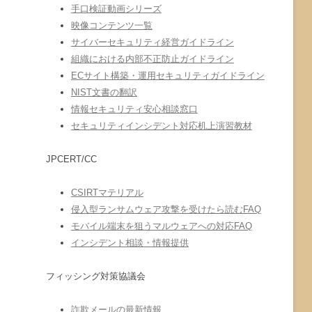
手口検証動画シリーズ
映像コンテンツ一覧
サイバーセキュリティ経営ガイドライン
組織における内部不正防止ガイドライン
ECサイト構築・運用セキュリティガイドライン
NIST文書の翻訳
情報セキュリティ安心相談窓口
セキュリティインシデント対応机上演習教材
JPCERT/CC
CSIRTマテリアル
侵入型ランサムウェア攻撃を受けたら読むFAQ
モバイル端末を狙うマルウェアへの対応FAQ
インシデント相談・情報提供
フィッシング対策協議会
詐欺メールの最新情報