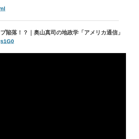
ml
ンプ陥落！？｜奥山真司の地政学「アメリカ通信」
gs1G0