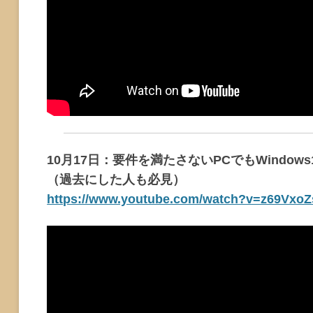
10月17日：要件を満たさないPCでもWindo
（過去にした人も必見）
https://www.youtube.com/watch?v=z69Vxo