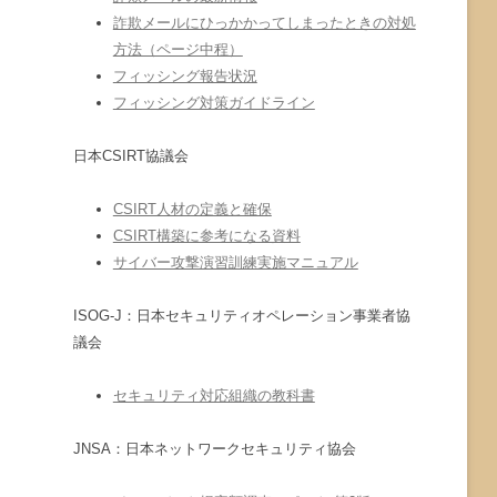
詐欺メールにひっかかってしまったときの対処
方法（ページ中程）
フィッシング報告状況
フィッシング対策ガイドライン
日本CSIRT協議会
CSIRT人材の定義と確保
CSIRT構築に参考になる資料
サイバー攻撃演習訓練実施マニュアル
ISOG-J：日本セキュリティオペレーション事業者協
議会
セキュリティ対応組織の教科書
JNSA：日本ネットワークセキュリティ協会