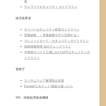
表
テレワークセキュリティ ガイドライン
経済産業省
サイバーセキュリティ経営ガイドライン
営業秘密 ～営業秘密を守り活用する～
クレジットカード・セキュリティガイドライン
技術情報管理 自己チェックリスト
半導体デバイス工場におけるOTセキュリティガ
イドライン
警察庁
ランサムウェア被害防止対策
Emotet(エモテット)感染を疑ったら
IPA：情報処理推進機構