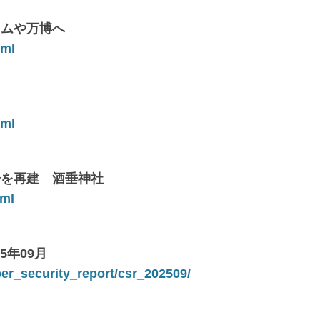
ラムや万博へ
tml
tml
居を再建 酒垂神社
tml
5年09月
yber_security_report/csr_202509/