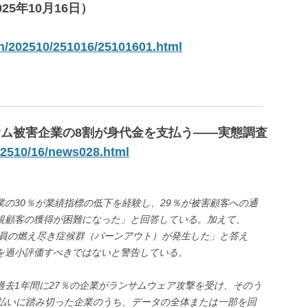
5年10月16日）
/202510/251016/25101601.html
サム被害企業の8割が身代金を支払う――実態調査
s/2510/16/news028.html
の30％が業績指標の低下を経験し、29％が被害顧客への通
規顧客の獲得が困難になった」と回答している。加えて、
業員の燃え尽き症候群（バーンアウト）が発生した」と答え
響を過小評価すべきではないと警告している。
去1年間に27％の企業がランサムウェア攻撃を受け、そのう
支払いに踏み切った企業のうち、データの全体または一部を回