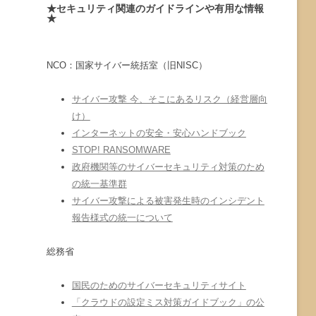
★セキュリティ関連のガイドラインや有用な情報
★
NCO：国家サイバー統括室（旧NISC）
サイバー攻撃 今、そこにあるリスク（経営層向
け）
インターネットの安全・安心ハンドブック
STOP! RANSOMWARE
政府機関等のサイバーセキュリティ対策のため
の統一基準群
サイバー攻撃による被害発生時のインシデント
報告様式の統一について
総務省
国民のためのサイバーセキュリティサイト
「クラウドの設定ミス対策ガイドブック」の公