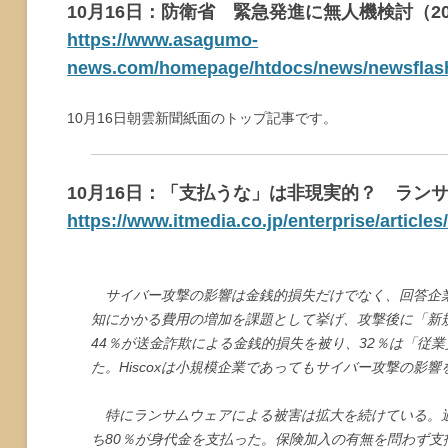
10月16日：防衛省 緊急発進に無人機検討（202
https://www.asagumo-
news.com/homepage/htdocs/news/newsflash
10月16日朝雲新聞紙面のトップ記事です。
10月16日：「支払うな」は非現実的？ ラン
https://www.itmedia.co.jp/enterprise/article
サイバー攻撃の影響は金銭的損失だけでなく、回答企業
知にかかる費用の増加を課題として挙げ、攻撃後に「新
44％が送金詐欺による金銭的損失を被り、32％は「従
た。Hiscoxは小規模企業であってもサイバー攻撃の影
特にランサムウェアによる被害は拡大を続けている。過
ち80％が身代金を支払った。保険加入の有無を問わず