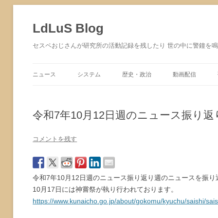
コ
ン
テ
LdLuS Blog
ン
ツ
へ
セスペおじさんが研究所の活動記録を残したり 世の中に警鐘を
ス
キ
ッ
プ
ニュース
システム
歴史・政治
動画配信
サイバーセキュリティ
令和7年10月12日週のニュース振り返
コメントを残す
令和7年10月12日週のニュース振り返り週のニュースを振
10月17日には神嘗祭が執り行われております。
https://www.kunaicho.go.jp/about/gokomu/kyuchu/saishi/sais