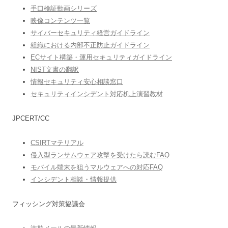
手口検証動画シリーズ
映像コンテンツ一覧
サイバーセキュリティ経営ガイドライン
組織における内部不正防止ガイドライン
ECサイト構築・運用セキュリティガイドライン
NIST文書の翻訳
情報セキュリティ安心相談窓口
セキュリティインシデント対応机上演習教材
JPCERT/CC
CSIRTマテリアル
侵入型ランサムウェア攻撃を受けたら読むFAQ
モバイル端末を狙うマルウェアへの対応FAQ
インシデント相談・情報提供
フィッシング対策協議会