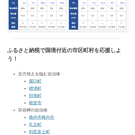
ふるさと納税で国境付近の市区町村を応援しよ
う！
北方領土を臨む自治体
羅臼町
標津町
別海町
根室市
宗谷岬の自治体
稚内市
稚内市
礼文町
利尻富士町