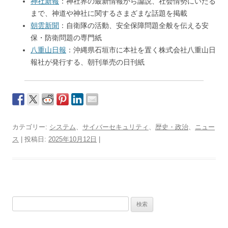
神社新報
：神社界の最新情報から論説、社会情勢にいたる
まで、神道や神社に関するさまざまな話題を掲載
朝雲新聞
：自衛隊の活動、安全保障問題全般を伝える安
保・防衛問題の専門紙
八重山日報
：沖縄県石垣市に本社を置く株式会社八重山日
報社が発行する、朝刊単売の日刊紙
カテゴリー:
システム
、
サイバーセキュリティ
、
歴史・政治
、
ニュー
ス
| 投稿日:
2025年10月12日
|
検
索: