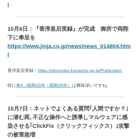
l
10月6日：『香淳皇后実録』が完成 御所で両陛
下に奉呈を
https://www.jinja.co.jp/news/news_014804.htm
l
香淳皇后実録：
https://shoryobu.kunaicho.go.jp/Publication
特に
巻4（昭和15年～昭和20年）
は興味深いですね。
10月7日：ネットでよくある質問｢人間ですか？｣
に潜む罠､不正な操作へと誘導しマルウェアに感
染させる｢ClickFix（クリックフィックス）｣攻撃
の被害急増