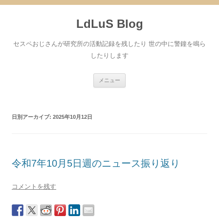
コ
ン
LdLuS Blog
テ
ン
ツ
へ
セスペおじさんが研究所の活動記録を残したり 世の中に警鐘を鳴ら
ス
キ
したりします
ッ
プ
メニュー
日別アーカイブ:
2025年10月12日
令和7年10月5日週のニュース振り返り
コメントを残す