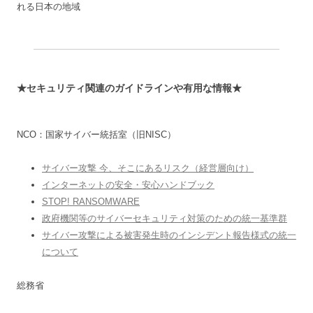
れる日本の地域
★セキュリティ関連のガイドラインや有用な情報★
NCO：国家サイバー統括室（旧NISC）
サイバー攻撃 今、そこにあるリスク（経営層向け）
インターネットの安全・安心ハンドブック
STOP! RANSOMWARE
政府機関等のサイバーセキュリティ対策のための統一基準群
サイバー攻撃による被害発生時のインシデント報告様式の統一
について
総務省