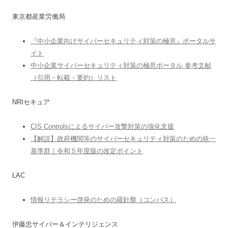
東京都産業労働局
『中小企業向けサイバーセキュリティ対策の極意』ポータルサ
イト
中小企業サイバーセキュリティ対策の極意ポータル 参考文献
（引用・転載・要約）リスト
NRIセキュア
CIS Controlsによるサイバー攻撃対策の強化支援
【解説】政府機関等のサイバーセキュリティ対策のための統一
基準群｜令和５年度版の改定ポイント
LAC
情報リテラシー啓発のための羅針盤（コンパス）
伊藤忠サイバー＆インテリジェンス