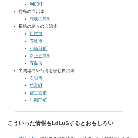
利尻町
竹島の自治体
隠岐の島町
長崎の島々の自治体
対馬市
壱岐市
小値賀町
新上五島町
五島市
尖閣諸島や台湾を臨む自治体
石垣市
竹富町
宮古島市
与那国町
こういった情報もLdLuSするとおもしろい