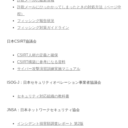
詐欺メールの最新情報
詐欺メールにひっかかってしまったときの対処方法（ページ中
程）
フィッシング報告状況
フィッシング対策ガイドライン
日本CSIRT協議会
CSIRT人材の定義と確保
CSIRT構築に参考になる資料
サイバー攻撃演習訓練実施マニュアル
ISOG-J：日本セキュリティオペレーション事業者協議会
セキュリティ対応組織の教科書
JNSA：日本ネットワークセキュリティ協会
インシデント損害額調査レポート 第2版