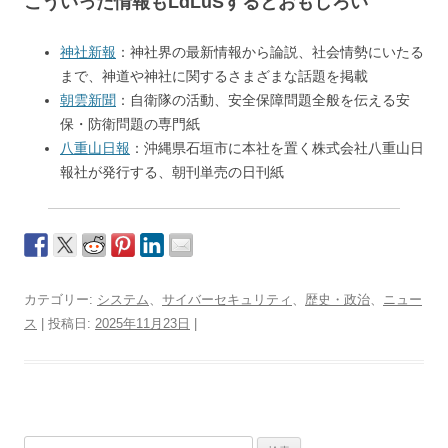
こういった情報もLdLuSするとおもしろい
神社新報
：神社界の最新情報から論説、社会情勢にいたる
まで、神道や神社に関するさまざまな話題を掲載
朝雲新聞
：自衛隊の活動、安全保障問題全般を伝える安
保・防衛問題の専門紙
八重山日報
：沖縄県石垣市に本社を置く株式会社八重山日
報社が発行する、朝刊単売の日刊紙
カテゴリー:
システム
、
サイバーセキュリティ
、
歴史・政治
、
ニュー
ス
| 投稿日:
2025年11月23日
|
検