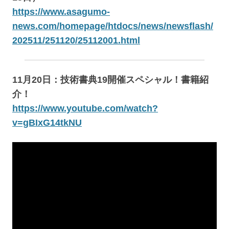
https://www.asagumo-
news.com/homepage/htdocs/news/newsflash/
202511/251120/25112001.html
11月20日：技術書典19開催スペシャル！書籍紹
介！
https://www.youtube.com/watch?
v=gBIxG14tkNU