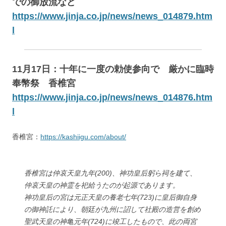
での御放流など
https://www.jinja.co.jp/news/news_014879.htm
l
11月17日：十年に一度の勅使参向で 厳かに臨時
奉幣祭 香椎宮
https://www.jinja.co.jp/news/news_014876.htm
l
香椎宮：
https://kashiigu.com/about/
香椎宮は仲哀天皇九年(200)、神功皇后躬ら祠を建て、
仲哀天皇の神霊を祀給うたのが起源であります。
神功皇后の宮は元正天皇の養老七年(723)に皇后御自身
の御神託により、朝廷が九州に詔して社殿の造営を創め
聖武天皇の神亀元年(724)に竣工したもので、此の両宮