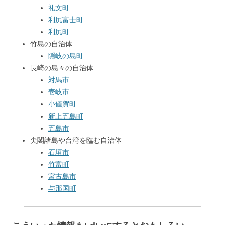
礼文町
利尻富士町
利尻町
竹島の自治体
隠岐の島町
長崎の島々の自治体
対馬市
壱岐市
小値賀町
新上五島町
五島市
尖閣諸島や台湾を臨む自治体
石垣市
竹富町
宮古島市
与那国町