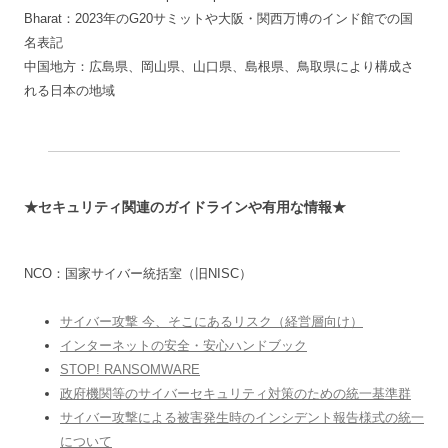
Bharat：2023年のG20サミットや大阪・関西万博のインド館での国
名表記
中国地方：広島県、岡山県、山口県、島根県、鳥取県により構成さ
れる日本の地域
★セキュリティ関連のガイドラインや有用な情報★
NCO：国家サイバー統括室（旧NISC）
サイバー攻撃 今、そこにあるリスク（経営層向け）
インターネットの安全・安心ハンドブック
STOP! RANSOMWARE
政府機関等のサイバーセキュリティ対策のための統一基準群
サイバー攻撃による被害発生時のインシデント報告様式の統一
について