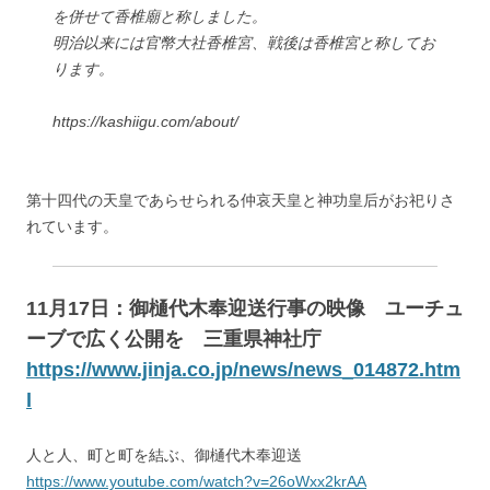
を併せて香椎廟と称しました。
明治以来には官幣大社香椎宮、戦後は香椎宮と称してお
ります。
https://kashiigu.com/about/
第十四代の天皇であらせられる仲哀天皇と神功皇后がお祀りさ
れています。
11月17日：御樋代木奉迎送行事の映像 ユーチュ
ーブで広く公開を 三重県神社庁
https://www.jinja.co.jp/news/news_014872.htm
l
人と人、町と町を結ぶ、御樋代木奉迎送
https://www.youtube.com/watch?v=26oWxx2krAA