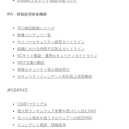
Emotet(エモテット)感染を疑ったら
IPA：情報処理推進機構
手口検証動画シリーズ
映像コンテンツ一覧
サイバーセキュリティ経営ガイドライン
組織における内部不正防止ガイドライン
ECサイト構築・運用セキュリティガイドライン
NIST文書の翻訳
情報セキュリティ安心相談窓口
セキュリティインシデント対応机上演習教材
JPCERT/CC
CSIRTマテリアル
侵入型ランサムウェア攻撃を受けたら読むFAQ
モバイル端末を狙うマルウェアへの対応FAQ
インシデント相談・情報提供