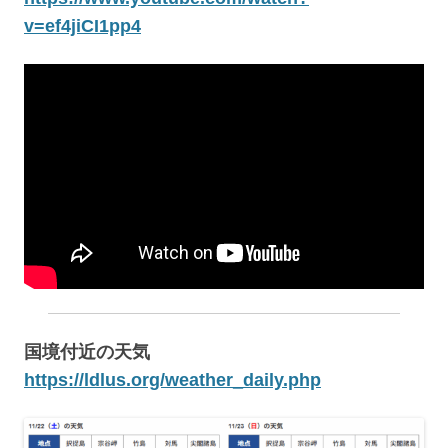
v=ef4jiCI1pp4
国境付近の天気
https://ldlus.org/weather_daily.php