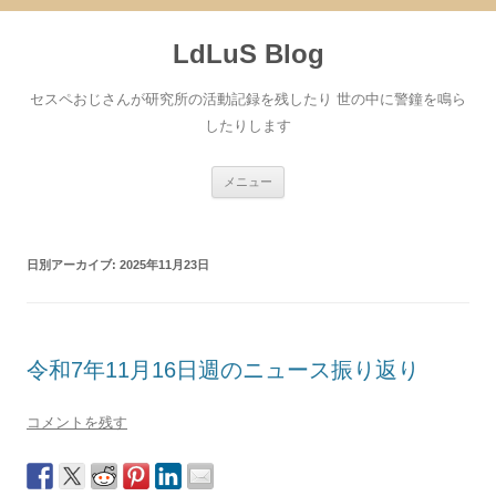
コ
ン
LdLuS Blog
テ
ン
ツ
へ
セスペおじさんが研究所の活動記録を残したり 世の中に警鐘を鳴ら
ス
キ
したりします
ッ
プ
メニュー
日別アーカイブ:
2025年11月23日
令和7年11月16日週のニュース振り返り
コメントを残す