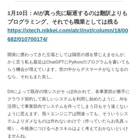
1月10日：AIが真っ先に駆逐するのは翻訳よりも
プログラミング、それでも職業としては残る
https://xtech.nikkei.com/atcl/nxt/column/18/00
682/010700174/
開発に携わってきた立場としては隔世の感を禁じえませんが、
かく言う私も最近はChatGPTにPythonのプログラムを書いても
らう機会が増えています。世の中からデスマーチがなくなるの
なら、それもまた良し。
DXによって既存の情シスがそっぽ向かれて、各事業部が勝手に
クラウド契約して新しいシステムを利用し始めたように、AIを
活用して事業部内でシステムを作ってしまう日もそう遠くない
ように思えます。我々エンジニアは間違っても、そういうシス
テムよりダメなものは作れないわけで（作っていたらお先真っ
暗）、今後身につけるべきスキルはよく考えておかないといけ
ませんね。