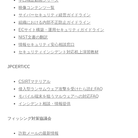
手口検証動画シリーズ
映像コンテンツ一覧
サイバーセキュリティ経営ガイドライン
組織における内部不正防止ガイドライン
ECサイト構築・運用セキュリティガイドライン
NIST文書の翻訳
情報セキュリティ安心相談窓口
セキュリティインシデント対応机上演習教材
JPCERT/CC
CSIRTマテリアル
侵入型ランサムウェア攻撃を受けたら読むFAQ
モバイル端末を狙うマルウェアへの対応FAQ
インシデント相談・情報提供
フィッシング対策協議会
詐欺メールの最新情報