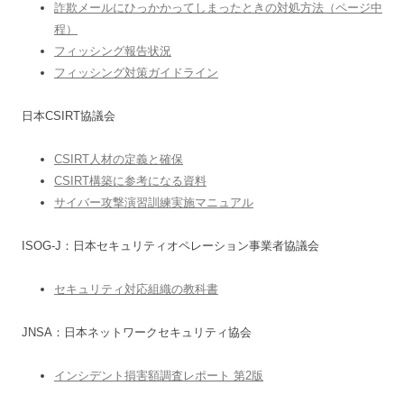
詐欺メールにひっかかってしまったときの対処方法（ページ中
程）
フィッシング報告状況
フィッシング対策ガイドライン
日本CSIRT協議会
CSIRT人材の定義と確保
CSIRT構築に参考になる資料
サイバー攻撃演習訓練実施マニュアル
ISOG-J：日本セキュリティオペレーション事業者協議会
セキュリティ対応組織の教科書
JNSA：日本ネットワークセキュリティ協会
インシデント損害額調査レポート 第2版