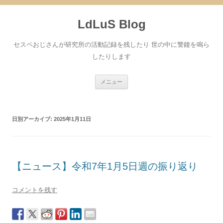
コ
ン
LdLuS Blog
テ
ン
ツ
へ
セスペおじさんが研究所の活動記録を残したり 世の中に警鐘を鳴ら
ス
キ
したりします
ッ
プ
メニュー
日別アーカイブ:
2025年1月11日
【ニュース】令和7年1月5日週の振り返り
コメントを残す