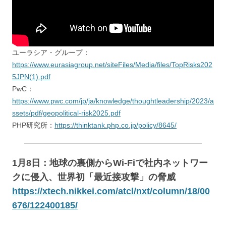
ユーラシア・グループ：
https://www.eurasiagroup.net/siteFiles/Media/files/TopRisks202
5JPN(1).pdf
PwC：
https://www.pwc.com/jp/ja/knowledge/thoughtleadership/2023/a
ssets/pdf/geopolitical-risk2025.pdf
PHP研究所：
https://thinktank.php.co.jp/policy/8645/
1月8日：地球の裏側からWi-Fiで社内ネットワー
クに侵入、世界初「最近接攻撃」の脅威
https://xtech.nikkei.com/atcl/nxt/column/18/00
676/122400185/