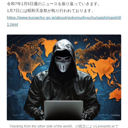
令和7年1月5日週のニュースを振り返っていきます。
1月7日には昭和天皇祭が執り行われております。
https://www.kunaicho.go.jp/about/gokomu/kyuchu/saishi/saishi0
1.html
「Hacking from the other side of the world」の呪文によりLeonardo.aiで