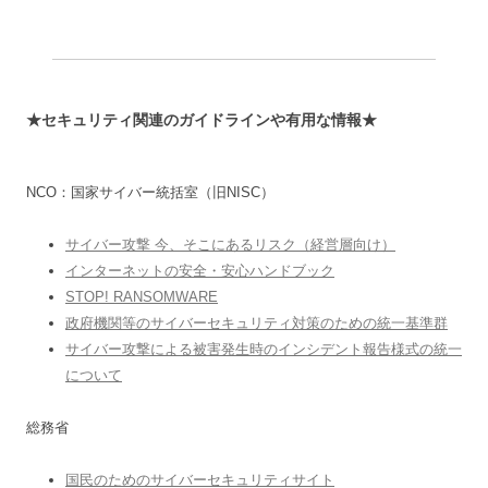
★セキュリティ関連のガイドラインや有用な情報★
NCO：国家サイバー統括室（旧NISC）
サイバー攻撃 今、そこにあるリスク（経営層向け）
インターネットの安全・安心ハンドブック
STOP! RANSOMWARE
政府機関等のサイバーセキュリティ対策のための統一基準群
サイバー攻撃による被害発生時のインシデント報告様式の統一
について
総務省
国民のためのサイバーセキュリティサイト