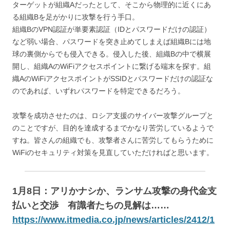
ターゲットが組織Aだったとして、そこから物理的に近くにあ
る組織Bを足がかりに攻撃を行う手口。
組織BのVPN認証が単要素認証（IDとパスワードだけの認証）
など弱い場合、パスワードを突き止めてしまえば組織Bには地
球の裏側からでも侵入できる。侵入した後、組織Bの中で横展
開し、組織AのWiFiアクセスポイントに繋げる端末を探す。組
織AのWiFiアクセスポイントがSSIDとパスワードだけの認証な
のであれば、いずれパスワードを特定できるだろう。
攻撃を成功させたのは、ロシア支援のサイバー攻撃グループと
のことですが、目的を達成するまでかなり苦労しているようで
すね。皆さんの組織でも、攻撃者さんに苦労してもらうために
WiFiのセキュリティ対策を見直していただければと思います。
1月8日：
アリかナシか、ランサム攻撃の身代金支
払いと交渉 有識者たちの見解は……
https://www.itmedia.co.jp/news/articles/2412/1