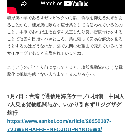
糖尿病の薬であるオゼンピックのお話。食欲を抑える効果があ
ることから、糖尿病に限らず痩せ薬としても使われているとの
こと。本来であれば生活習慣を見直したり良い習慣付けをする
ことで改善を目指すべきところ、薬に頼って安易な解決を図ろ
うとするのはどうなのか。薬で人間の欲望まで変えているのは
サイボーグであると言及されていますね。
こういうのが当たり前になってくると、攻殻機動隊のような電
脳化に抵抗を感じない人も出てくるんだろうか。
1月7日：台湾で通信用海底ケーブル損傷 中国人
7人乗る貨物船関与か、いかり引きずりジグザグ
航行
https://www.sankei.com/article/20250107-
7VJW6BHAFBFFNFOJDUPRYKD6W4/