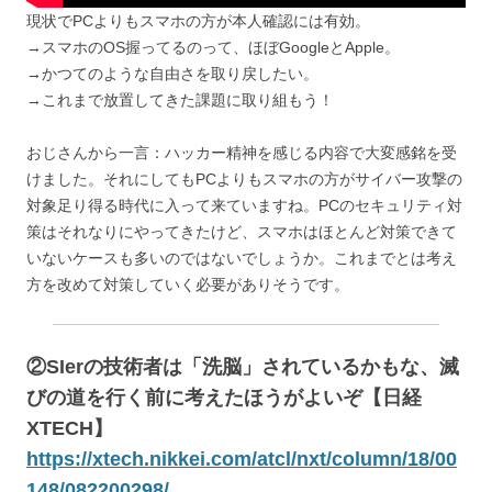
現状でPCよりもスマホの方が本人確認には有効。
→スマホのOS握ってるのって、ほぼGoogleとApple。
→かつてのような自由さを取り戻したい。
→これまで放置してきた課題に取り組もう！
おじさんから一言：ハッカー精神を感じる内容で大変感銘を受
けました。それにしてもPCよりもスマホの方がサイバー攻撃の
対象足り得る時代に入って来ていますね。PCのセキュリティ対
策はそれなりにやってきたけど、スマホはほとんど対策できて
いないケースも多いのではないでしょうか。これまでとは考え
方を改めて対策していく必要がありそうです。
②SIerの技術者は「洗脳」されているかもな、滅
びの道を行く前に考えたほうがよいぞ【日経
XTECH】
https://xtech.nikkei.com/atcl/nxt/column/18/00
148/082200298/