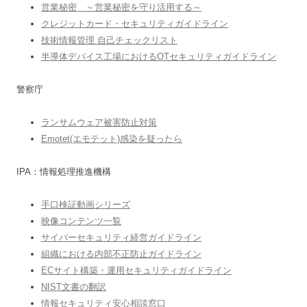
営業秘密 ～営業秘密を守り活用する～
クレジットカード・セキュリティガイドライン
技術情報管理 自己チェックリスト
半導体デバイス工場におけるOTセキュリティガイドライン
警察庁
ランサムウェア被害防止対策
Emotet(エモテット)感染を疑ったら
IPA：情報処理推進機構
手口検証動画シリーズ
映像コンテンツ一覧
サイバーセキュリティ経営ガイドライン
組織における内部不正防止ガイドライン
ECサイト構築・運用セキュリティガイドライン
NIST文書の翻訳
情報セキュリティ安心相談窓口