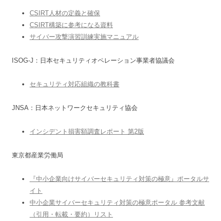
CSIRT人材の定義と確保
CSIRT構築に参考になる資料
サイバー攻撃演習訓練実施マニュアル
ISOG-J：日本セキュリティオペレーション事業者協議会
セキュリティ対応組織の教科書
JNSA：日本ネットワークセキュリティ協会
インシデント損害額調査レポート 第2版
東京都産業労働局
『中小企業向けサイバーセキュリティ対策の極意』ポータルサ
イト
中小企業サイバーセキュリティ対策の極意ポータル 参考文献
（引用・転載・要約）リスト