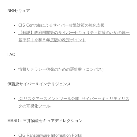
NRIセキュア
CIS Controlsによるサイバー攻撃対策の強化支援
【解説】政府機関等のサイバーセキュリティ対策のための統一
基準群｜令和５年度版の改定ポイント
LAC
情報リテラシー啓発のための羅針盤（コンパス）
伊藤忠サイバー＆インテリジェンス
ICIリスクアセスメントツール公開 -サイバーセキュリティリス
クの可視化ツール-
MBSD：三井物産セキュアディレクション
CIG Ransomware Information Portal