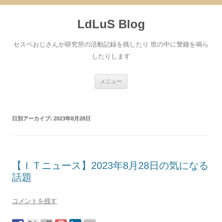
コ
ン
LdLuS Blog
テ
ン
ツ
へ
セスペおじさんが研究所の活動記録を残したり 世の中に警鐘を鳴ら
ス
キ
したりします
ッ
プ
メニュー
日別アーカイブ:
2023年8月28日
【ＩＴニュース】2023年8月28日の気になる
話題
コメントを残す