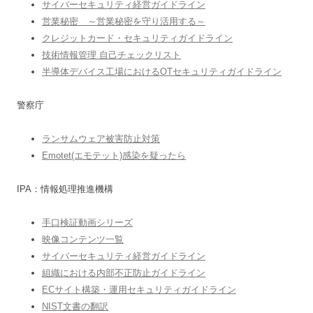
サイバーセキュリティ経営ガイドライン
営業秘密 ～営業秘密を守り活用する～
クレジットカード・セキュリティガイドライン
技術情報管理 自己チェックリスト
半導体デバイス工場におけるOTセキュリティガイドライン
警察庁
ランサムウェア被害防止対策
Emotet(エモテット)感染を疑ったら
IPA：情報処理推進機構
手口検証動画シリーズ
映像コンテンツ一覧
サイバーセキュリティ経営ガイドライン
組織における内部不正防止ガイドライン
ECサイト構築・運用セキュリティガイドライン
NIST文書の翻訳