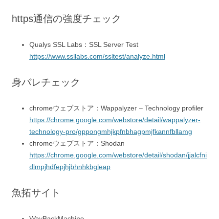
https通信の強度チェック
Qualys SSL Labs：SSL Server Test
https://www.ssllabs.com/ssltest/analyze.html
身バレチェック
chromeウェブストア：Wappalyzer – Technology profiler
https://chrome.google.com/webstore/detail/wappalyzer-
technology-pro/gppongmhjkpfnbhagpmjfkannfbllamg
chromeウェブストア：Shodan
https://chrome.google.com/webstore/detail/shodan/jjalcfni
dlmpjhdfepjhjbhnhkbgleap
魚拓サイト
WayBackMachine