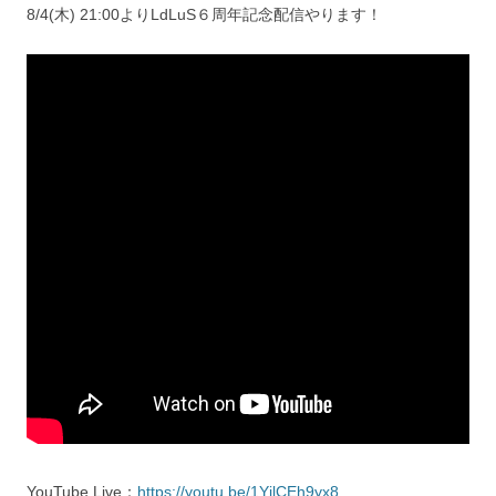
8/4(木) 21:00よりLdLuS６周年記念配信やります！
YouTube Live：
https://youtu.be/1YjlCEh9yx8