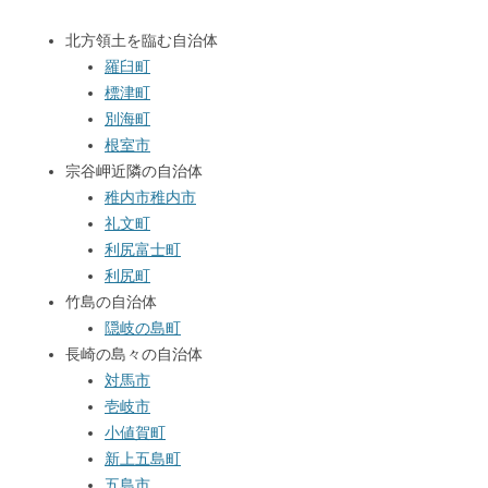
北方領土を臨む自治体
羅臼町
標津町
別海町
根室市
宗谷岬近隣の自治体
稚内市
稚内市
礼文町
利尻富士町
利尻町
竹島の自治体
隠岐の島町
長崎の島々の自治体
対馬市
壱岐市
小値賀町
新上五島町
五島市