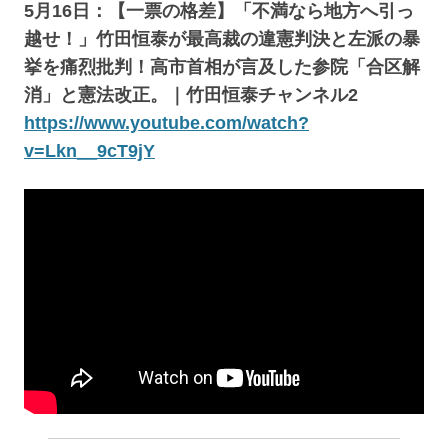
5月16日：【一票の格差】「不満なら地方へ引っ
越せ！」竹田恒泰が最高裁の違憲判決と左派の暴
挙を痛烈批判！高市首相が言及した参院「合区解
消」と憲法改正。｜竹田恒泰チャンネル2
https://www.youtube.com/watch?
v=Lkn__9cT9jY