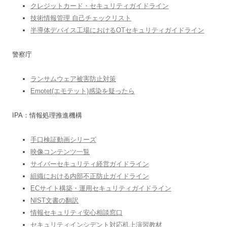
クレジットカード・セキュリティガイドライン
技術情報管理 自己チェックリスト
半導体デバイス工場におけるOTセキュリティガイドライン
警察庁
ランサムウェア被害防止対策
Emotet(エモテット)感染を疑ったら
IPA：情報処理推進機構
手口検証動画シリーズ
映像コンテンツ一覧
サイバーセキュリティ経営ガイドライン
組織における内部不正防止ガイドライン
ECサイト構築・運用セキュリティガイドライン
NIST文書の翻訳
情報セキュリティ安心相談窓口
セキュリティインシデント対応机上演習教材