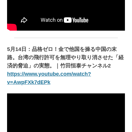
5月14日：品格ゼロ！金で他国を操る中国の末
路。台湾の飛行許可を無理やり取り消させた「経
済的脅迫」の実態。｜竹田恒泰チャンネル2
https://www.youtube.com/watch?
v=AwpFXk7dEPk