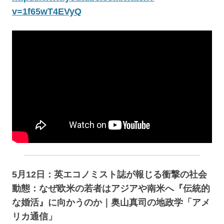
v=1f65wT4EVyQ
5月12日：英エコノミスト誌が報じる衝撃の社会
動態：なぜ欧米の若者はアジアや南米へ『伝統的
な婚活』に向かうのか｜奥山真司の地政学「アメ
リカ通信」