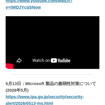
https://www.youtube.com/watch?
v=tWDJYcqSNow
5月13日：Microsoft 製品の脆弱性対策について
(2026年5月)
https://www.ipa.go.jp/security/security-
alert/2026/0513-ms.html