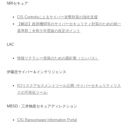
NRIセキュア
CIS Controlsによるサイバー攻撃対策の強化支援
【解説】政府機関等のサイバーセキュリティ対策のための統一
基準群｜令和５年度版の改定ポイント
LAC
情報リテラシー啓発のための羅針盤（コンパス）
伊藤忠サイバー＆インテリジェンス
ICIリスクアセスメントツール公開 -サイバーセキュリティリス
クの可視化ツール-
MBSD：三井物産セキュアディレクション
CIG Ransomware Information Portal