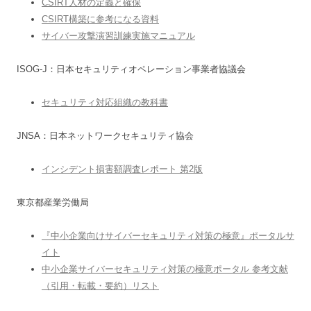
CSIRT人材の定義と確保
CSIRT構築に参考になる資料
サイバー攻撃演習訓練実施マニュアル
ISOG-J：日本セキュリティオペレーション事業者協議会
セキュリティ対応組織の教科書
JNSA：日本ネットワークセキュリティ協会
インシデント損害額調査レポート 第2版
東京都産業労働局
『中小企業向けサイバーセキュリティ対策の極意』ポータルサ
イト
中小企業サイバーセキュリティ対策の極意ポータル 参考文献
（引用・転載・要約）リスト