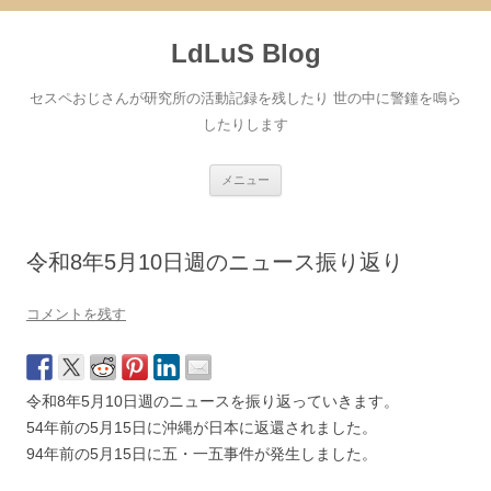
コ
ン
LdLuS Blog
テ
ン
ツ
へ
セスペおじさんが研究所の活動記録を残したり 世の中に警鐘を鳴ら
ス
キ
したりします
ッ
プ
メニュー
令和8年5月10日週のニュース振り返り
コメントを残す
令和8年5月10日週のニュースを振り返っていきます。
54年前の5月15日に沖縄が日本に返還されました。
94年前の5月15日に五・一五事件が発生しました。