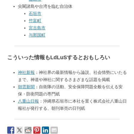
尖閣諸島や台湾を臨む自治体
石垣市
竹富町
宮古島市
与那国町
こういった情報もLdLuSするとおもしろい
神社新報
：神社界の最新情報から論説、社会情勢にいたる
まで、神道や神社に関するさまざまな話題を掲載
朝雲新聞
：自衛隊の活動、安全保障問題全般を伝える安
保・防衛問題の専門紙
八重山日報
：沖縄県石垣市に本社を置く株式会社八重山日
報社が発行する、朝刊単売の日刊紙