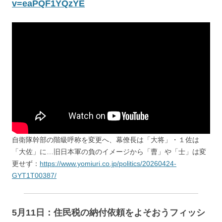
v=eaPQF1YQzYE
自衛隊幹部の階級呼称を変更へ、幕僚長は「大将」・１佐は
「大佐」に…旧日本軍の負のイメージから「曹」や「士」は変
更せず：
https://www.yomiuri.co.jp/politics/20260424-
GYT1T00387/
5月11日：住民税の納付依頼をよそおうフィッシ