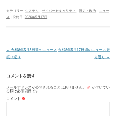
カテゴリー:
システム
、
サイバーセキュリティ
、
歴史・政治
、
ニュー
ス
| 投稿日:
2026年5月17日
|
投
←
令和8年5月3日週のニュース
令和8年5月17日週のニュース振
稿
振り返り
り返り
→
ナ
ビ
コメントを残す
ゲ
ー
メールアドレスが公開されることはありません。
※
が付いてい
る欄は必須項目です
シ
コメント
※
ョ
ン