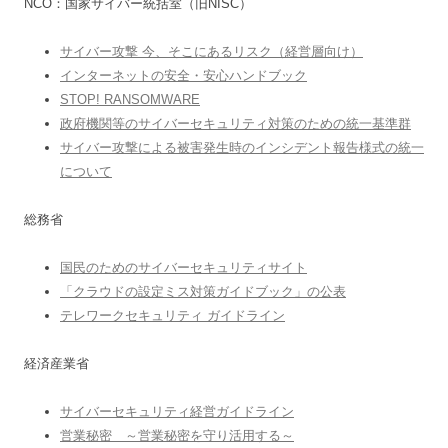
NCO：国家サイバー統括室（旧NISC）
サイバー攻撃 今、そこにあるリスク（経営層向け）
インターネットの安全・安心ハンドブック
STOP! RANSOMWARE
政府機関等のサイバーセキュリティ対策のための統一基準群
サイバー攻撃による被害発生時のインシデント報告様式の統一
について
総務省
国民のためのサイバーセキュリティサイト
「クラウドの設定ミス対策ガイドブック」の公表
テレワークセキュリティ ガイドライン
経済産業省
サイバーセキュリティ経営ガイドライン
営業秘密 ～営業秘密を守り活用する～