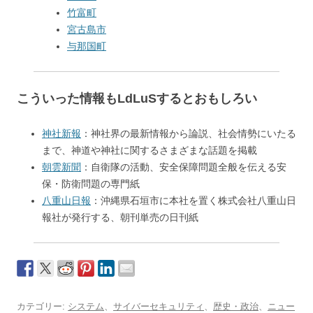
竹富町
宮古島市
与那国町
こういった情報もLdLuSするとおもしろい
神社新報
：神社界の最新情報から論説、社会情勢にいたる
まで、神道や神社に関するさまざまな話題を掲載
朝雲新聞
：自衛隊の活動、安全保障問題全般を伝える安
保・防衛問題の専門紙
八重山日報
：沖縄県石垣市に本社を置く株式会社八重山日
報社が発行する、朝刊単売の日刊紙
カテゴリー:
システム
、
サイバーセキュリティ
、
歴史・政治
、
ニュー