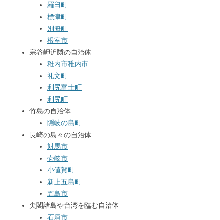
羅臼町
標津町
別海町
根室市
宗谷岬近隣の自治体
稚内市
稚内市
礼文町
利尻富士町
利尻町
竹島の自治体
隠岐の島町
長崎の島々の自治体
対馬市
壱岐市
小値賀町
新上五島町
五島市
尖閣諸島や台湾を臨む自治体
石垣市