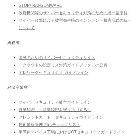
STOP! RANSOMWARE
政府機関等のサイバーセキュリティ対策のための統一基準群
サイバー攻撃による被害発生時のインシデント報告様式の統一
について
総務省
国民のためのサイバーセキュリティサイト
「クラウドの設定ミス対策ガイドブック」の公表
テレワークセキュリティ ガイドライン
経済産業省
サイバーセキュリティ経営ガイドライン
営業秘密 ～営業秘密を守り活用する～
クレジットカード・セキュリティガイドライン
技術情報管理 自己チェックリスト
半導体デバイス工場におけるOTセキュリティガイドライン