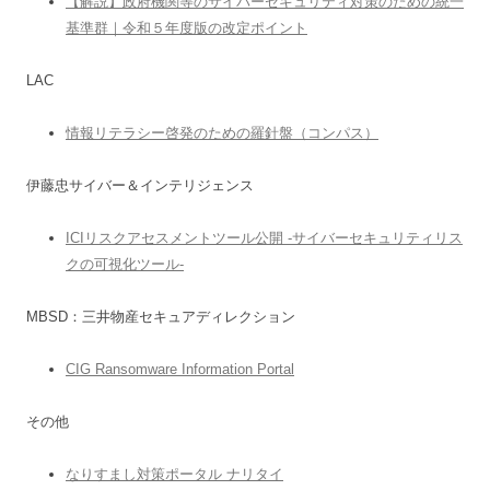
【解説】政府機関等のサイバーセキュリティ対策のための統一
基準群｜令和５年度版の改定ポイント
LAC
情報リテラシー啓発のための羅針盤（コンパス）
伊藤忠サイバー＆インテリジェンス
ICIリスクアセスメントツール公開 -サイバーセキュリティリス
クの可視化ツール-
MBSD：三井物産セキュアディレクション
CIG Ransomware Information Portal
その他
なりすまし対策ポータル ナリタイ