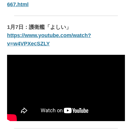
667.html
1月7日：護衛艦「よしい」
https://www.youtube.com/watch?
v=w4VPXecSZLY