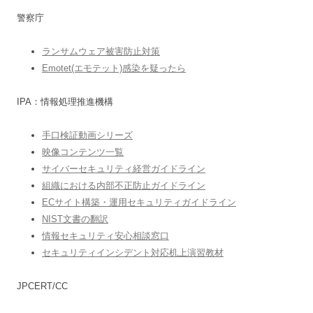
警察庁
ランサムウェア被害防止対策
Emotet(エモテット)感染を疑ったら
IPA：情報処理推進機構
手口検証動画シリーズ
映像コンテンツ一覧
サイバーセキュリティ経営ガイドライン
組織における内部不正防止ガイドライン
ECサイト構築・運用セキュリティガイドライン
NIST文書の翻訳
情報セキュリティ安心相談窓口
セキュリティインシデント対応机上演習教材
JPCERT/CC