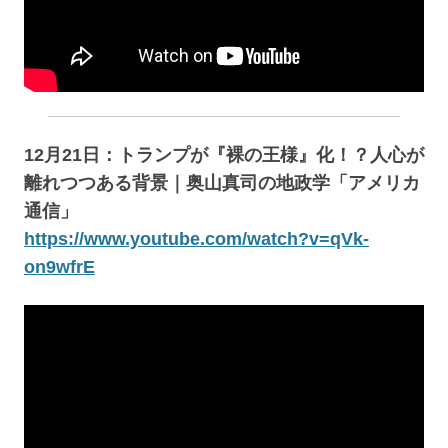
12月21日：トランプが『裸の王様』化！？人心が
離れつつある背景｜奥山真司の地政学「アメリカ
通信」
https://www.youtube.com/watch?v=qVk-
on9wfrE