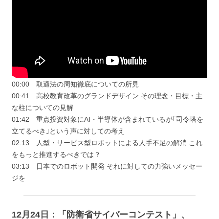
00:00 取適法の周知徹底についての所見
00:41 高校教育改革のグランドデザイン その理念・目標・主
な柱についての見解
01:42 重点投資対象にAI・半導体が含まれているが｢司令塔を
立てるべき｣という声に対しての考え
02:13 人型・サービス型ロボットによる人手不足の解消 これ
をもっと推進するべきでは？
03:13 日本でのロボット開発 それに対しての力強いメッセー
ジを
12月24日：「防衛省サイバーコンテスト」、