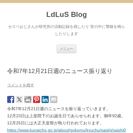
コ
ン
LdLuS Blog
テ
ン
ツ
へ
セスペおじさんが研究所の活動記録を残したり 世の中に警鐘を鳴ら
ス
キ
したりします
ッ
プ
メニュー
令和7年12月21日週のニュース振り返り
コメントを残す
令和7年12月21日週のニュースを振り返っていきます。
12月23日は上皇陛下のお誕生日であらせられます。御年92歳。
12月25日には大正天皇祭が執り行われております。
https://www.kunaicho.go.jp/about/gokomu/kyuchu/saishi/saishi0