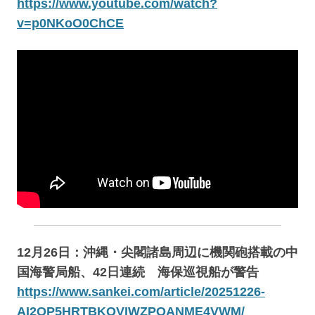
https://www.youtube.com/watch?
v=p0NKoO0ChCE
12月26日：沖縄・尖閣諸島周辺に機関砲搭載の中
国海警局船、42日連続 海保巡視船が警告
https://www.sankei.com/article/20251226-
AI2QP5HRTBKQVIWZPQANME4VWM/