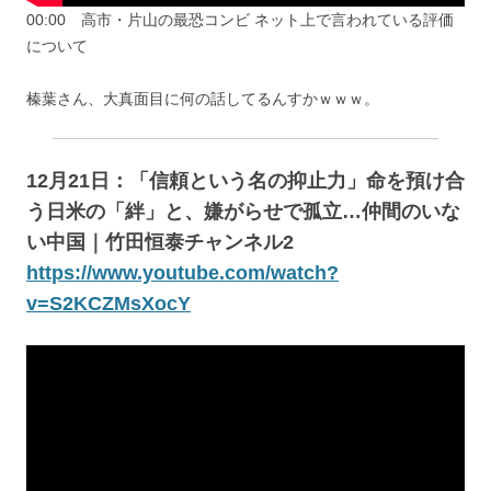
00:00 高市・片山の最恐コンビ ネット上で言われている評価
について
榛葉さん、大真面目に何の話してるんすかｗｗｗ。
12月21日：「信頼という名の抑止力」命を預け合
う日米の「絆」と、嫌がらせで孤立…仲間のいな
い中国｜竹田恒泰チャンネル2
https://www.youtube.com/watch?
v=S2KCZMsXocY