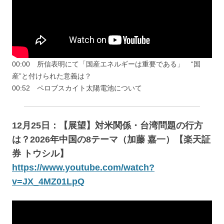
00:00 所信表明にて「国産エネルギーは重要である」 “国
産”と付けられた意義は？
00:52 ペロブスカイト太陽電池について
12月25日：【展望】対米関係・台湾問題の行方
は？2026年中国の8テーマ（加藤 嘉一）【楽天証
券 トウシル】
https://www.youtube.com/watch?
v=JX_4MZ01LpQ