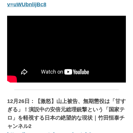
v=uWUbnlijBc8
12月26日：【激怒】山上被告、無期懲役は「甘す
ぎる」！演説中の安倍元総理銃撃という「国家テ
ロ」を軽視する日本の絶望的な現状｜竹田恒泰チ
ャンネル2