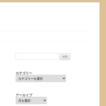
検
索:
カテゴリー
カ
テ
ゴ
リ
ー
アーカイブ
ア
ー
カ