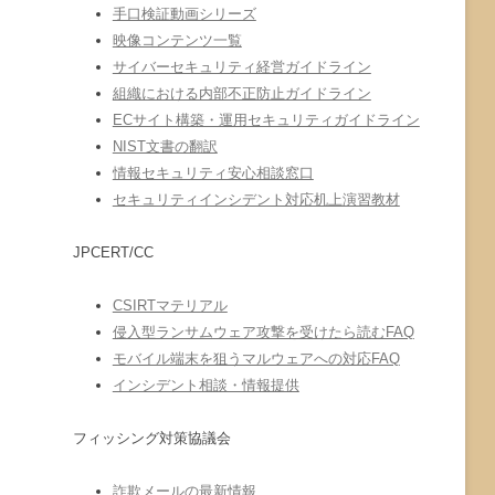
手口検証動画シリーズ
映像コンテンツ一覧
サイバーセキュリティ経営ガイドライン
組織における内部不正防止ガイドライン
ECサイト構築・運用セキュリティガイドライン
NIST文書の翻訳
情報セキュリティ安心相談窓口
セキュリティインシデント対応机上演習教材
JPCERT/CC
CSIRTマテリアル
侵入型ランサムウェア攻撃を受けたら読むFAQ
モバイル端末を狙うマルウェアへの対応FAQ
インシデント相談・情報提供
フィッシング対策協議会
詐欺メールの最新情報