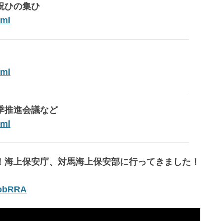
祝ひの集ひ
tml
tml
季推進会議など
tml
い！海上保安庁、対馬海上保安部に行ってきました！
1obRRA