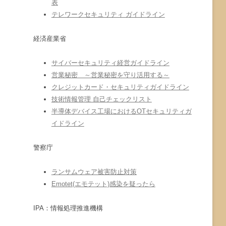
表
テレワークセキュリティ ガイドライン
経済産業省
サイバーセキュリティ経営ガイドライン
営業秘密 ～営業秘密を守り活用する～
クレジットカード・セキュリティガイドライン
技術情報管理 自己チェックリスト
半導体デバイス工場におけるOTセキュリティガ
イドライン
警察庁
ランサムウェア被害防止対策
Emotet(エモテット)感染を疑ったら
IPA：情報処理推進機構