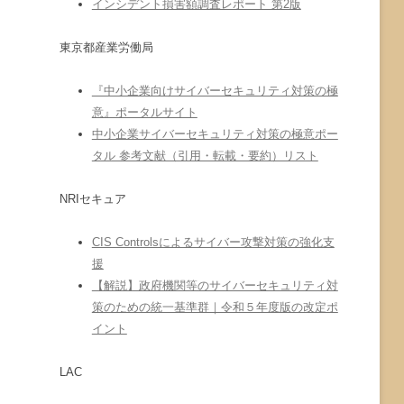
インシデント損害額調査レポート 第2版
東京都産業労働局
『中小企業向けサイバーセキュリティ対策の極
意』ポータルサイト
中小企業サイバーセキュリティ対策の極意ポー
タル 参考文献（引用・転載・要約）リスト
NRIセキュア
CIS Controlsによるサイバー攻撃対策の強化支
援
【解説】政府機関等のサイバーセキュリティ対
策のための統一基準群｜令和５年度版の改定ポ
イント
LAC