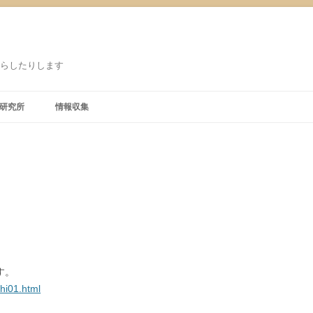
鳴らしたりします
研究所
情報収集
り
す。
hi01.html