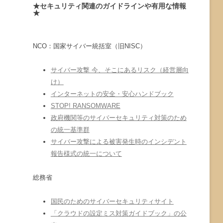
★セキュリティ関連のガイドラインや有用な情報
★
NCO：国家サイバー統括室（旧NISC）
サイバー攻撃 今、そこにあるリスク（経営層向
け）
インターネットの安全・安心ハンドブック
STOP! RANSOMWARE
政府機関等のサイバーセキュリティ対策のため
の統一基準群
サイバー攻撃による被害発生時のインシデント
報告様式の統一について
総務省
国民のためのサイバーセキュリティサイト
「クラウドの設定ミス対策ガイドブック」の公