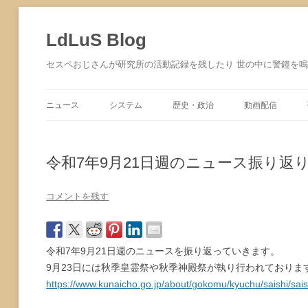
コ
ン
テ
LdLuS Blog
ン
ツ
へ
セスペおじさんが研究所の活動記録を残したり 世の中に警鐘を
ス
キ
ッ
プ
ニュース
システム
歴史・政治
動画配信
サイバーセキュリティ
令和7年9月21日週のニュース振り返
コメントを残す
令和7年9月21日週のニュースを振り返っていきます。
9月23日には秋季皇霊祭や秋季神殿祭が執り行われておりま
https://www.kunaicho.go.jp/about/gokomu/kyuchu/saishi/sais