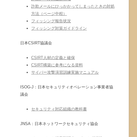
詐欺メールにひっかかってしまったときの対処
方法（ページ中程）
フィッシング報告状況
フィッシング対策ガイドライン
日本CSIRT協議会
CSIRT人材の定義と確保
CSIRT構築に参考になる資料
サイバー攻撃演習訓練実施マニュアル
ISOG-J：日本セキュリティオペレーション事業者協
議会
セキュリティ対応組織の教科書
JNSA：日本ネットワークセキュリティ協会