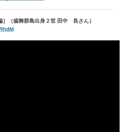
［後編］（歯舞群島出身２世 田中 良さん）
jRhdM