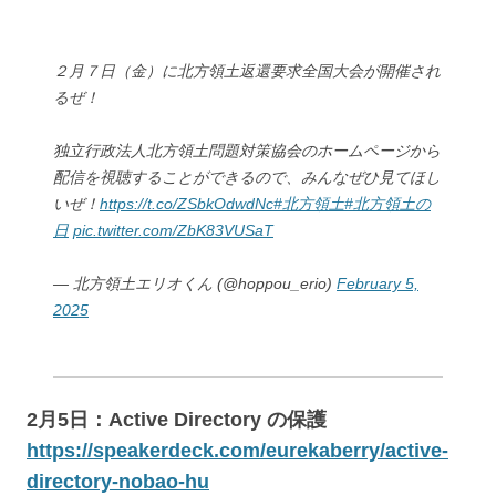
２月７日（金）に北方領土返還要求全国大会が開催され
るぜ！
独立行政法人北方領土問題対策協会のホームページから
配信を視聴することができるので、みんなぜひ見てほし
いぜ！
https://t.co/ZSbkOdwdNc
#北方領土
#北方領土の
日
pic.twitter.com/ZbK83VUSaT
— 北方領土エリオくん (@hoppou_erio)
February 5,
2025
2月5日：Active Directory の保護
https://speakerdeck.com/eurekaberry/active-
directory-nobao-hu