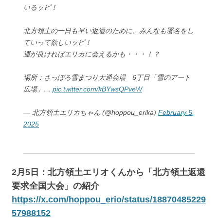
いるッピ！
北方領土の一日も早い返還のために、みんなも署名をし
ていって欲しいッピ！
運が良ければエリカに会えるかも・・・！？
場所：さっぽろ雪まつり大通会場 6丁目「雪のアート
広場」…
pic.twitter.com/kBYwsQPveW
— 北方領土エリカちゃん (@hoppou_erika)
February 5,
2025
2月5日：北方領土エリオくんから「北方領土返還
要求全国大会」の紹介
https://x.com/hoppou_erio/status/18870485229
57988152