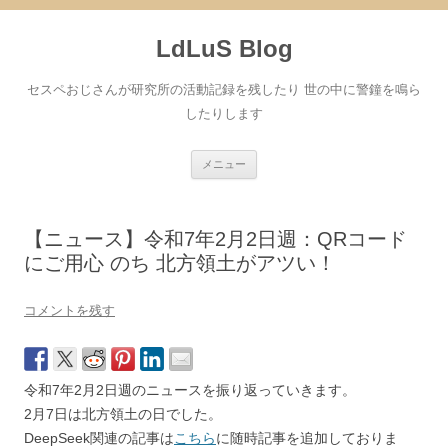
コ
ン
LdLuS Blog
テ
ン
ツ
へ
セスペおじさんが研究所の活動記録を残したり 世の中に警鐘を鳴ら
ス
キ
したりします
ッ
プ
メニュー
【ニュース】令和7年2月2日週：QRコード
にご用心 のち 北方領土がアツい！
コメントを残す
令和7年2月2日週のニュースを振り返っていきます。
2月7日は北方領土の日でした。
DeepSeek関連の記事は
こちら
に随時記事を追加しておりま