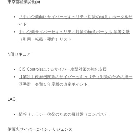
東京都産業労働局
『中小企業向けサイバーセキュリティ対策の極意』ポータルサ
イト
中小企業サイバーセキュリティ対策の極意ポータル 参考文献
（引用・転載・要約）リスト
NRIセキュア
CIS Controlsによるサイバー攻撃対策の強化支援
【解説】政府機関等のサイバーセキュリティ対策のための統一
基準群｜令和５年度版の改定ポイント
LAC
情報リテラシー啓発のための羅針盤（コンパス）
伊藤忠サイバー＆インテリジェンス