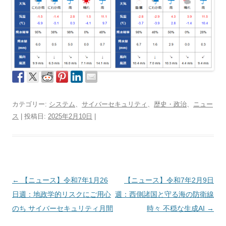
カテゴリー:
システム
、
サイバーセキュリティ
、
歴史・政治
、
ニュー
ス
| 投稿日:
2025年2月10日
|
投
←
【ニュース】令和7年1月26
【ニュース】令和7年2月9日
稿
日週：地政学的リスクにご用心
週：西側諸国と守る海の防衛線
ナ
のち サイバーセキュリティ月間
時々 不穏な生成AI
→
ビ