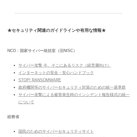
★セキュリティ関連のガイドラインや有用な情報★
NCO：国家サイバー統括室（旧NISC）
サイバー攻撃 今、そこにあるリスク（経営層向け）
インターネットの安全・安心ハンドブック
STOP! RANSOMWARE
政府機関等のサイバーセキュリティ対策のための統一基準群
サイバー攻撃による被害発生時のインシデント報告様式の統一
について
総務省
国民のためのサイバーセキュリティサイト