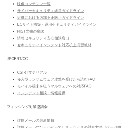
映像コンテンツ一覧
サイバーセキュリティ経営ガイドライン
組織における内部不正防止ガイドライン
ECサイト構築・運用セキュリティガイドライン
NIST文書の翻訳
情報セキュリティ安心相談窓口
セキュリティインシデント対応机上演習教材
JPCERT/CC
CSIRTマテリアル
侵入型ランサムウェア攻撃を受けたら読むFAQ
モバイル端末を狙うマルウェアへの対応FAQ
インシデント相談・情報提供
フィッシング対策協議会
詐欺メールの最新情報
詐欺メールにひっかかってしまったときの対処方法（ページ中