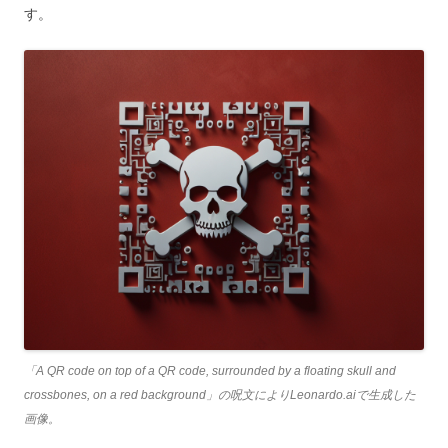
す。
「A QR code on top of a QR code, surrounded by a floating skull and
crossbones, on a red background」の呪文によりLeonardo.aiで生成した
画像。