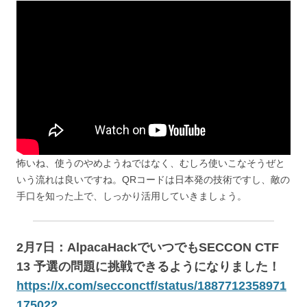
怖いね、使うのやめようねではなく、むしろ使いこなそうぜと
いう流れは良いですね。QRコードは日本発の技術ですし、敵の
手口を知った上で、しっかり活用していきましょう。
2月7日：AlpacaHackでいつでもSECCON CTF
13 予選の問題に挑戦できるようになりました！
https://x.com/secconctf/status/1887712358971
175022