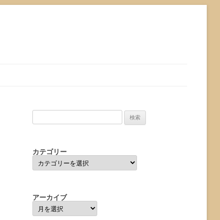
検
索:
カテゴリー
カ
テ
ゴ
リ
ー
アーカイブ
ア
ー
カ