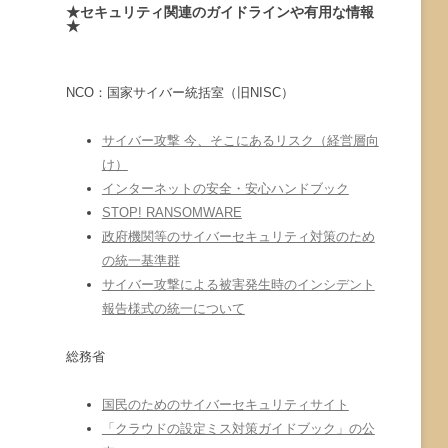
★セキュリティ関連のガイドラインや有用な情報
★
NCO：国家サイバー統括室（旧NISC）
サイバー攻撃 今、そこにあるリスク（経営層向
け）
インターネットの安全・安心ハンドブック
STOP! RANSOMWARE
政府機関等のサイバーセキュリティ対策のため
の統一基準群
サイバー攻撃による被害発生時のインシデント
報告様式の統一について
総務省
国民のためのサイバーセキュリティサイト
「クラウドの設定ミス対策ガイドブック」の公