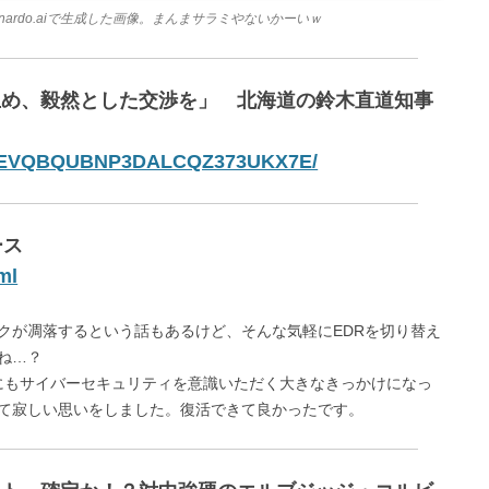
」の呪文によりLeonardo.aiで生成した画像。まんまサラミやないかーいｗ
止め、毅然とした交渉を」 北海道の鈴木直道知事
24-FSEVQBQUBNP3DALCQZ373UKX7E/
ース
ml
クが凋落するという話もあるけど、そんな気軽にEDRを切り替え
ね…？
々にもサイバーセキュリティを意識いただく大きなきっかけになっ
て寂しい思いをしました。復活できて良かったです。