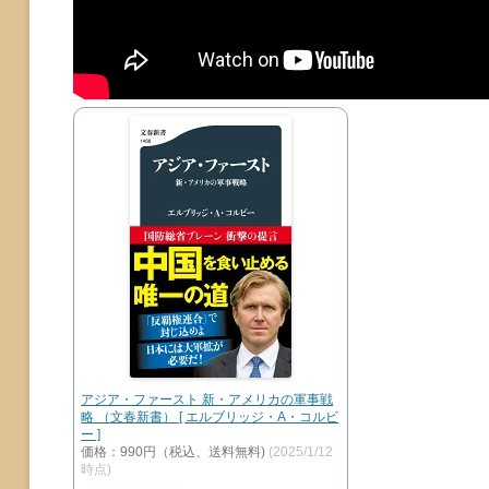
アジア・ファースト 新・アメリカの軍事戦
略 （文春新書） [ エルブリッジ・A・コルビ
ー ]
価格：990円（税込、送料無料)
(2025/1/12
時点)