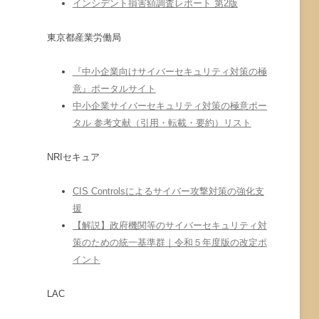
インシデント損害額調査レポート 第2版
東京都産業労働局
『中小企業向けサイバーセキュリティ対策の極
意』ポータルサイト
中小企業サイバーセキュリティ対策の極意ポー
タル 参考文献（引用・転載・要約）リスト
NRIセキュア
CIS Controlsによるサイバー攻撃対策の強化支
援
【解説】政府機関等のサイバーセキュリティ対
策のための統一基準群｜令和５年度版の改定ポ
イント
LAC