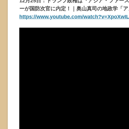
12月25日：トランプ政権は『アジア・ファー
ーが国防次官に内定！｜奥山真司の地政学「ア
https://www.youtube.com/watch?v=XpoXwIL