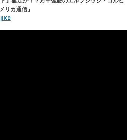
スト』確定か！？対中強硬のエルブジッジ・コルビ
メリカ通信」
jIK0