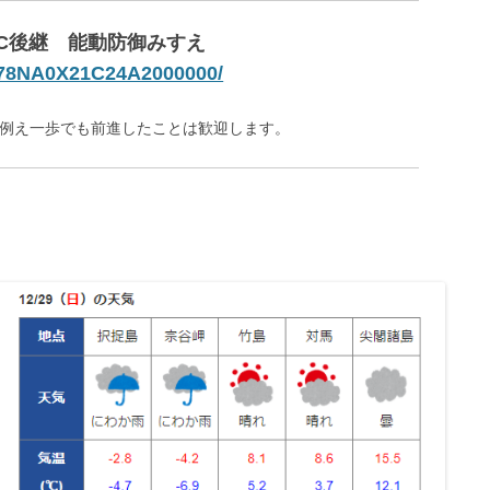
SC後継 能動防御みすえ
278NA0X21C24A2000000/
、例え一歩でも前進したことは歓迎します。