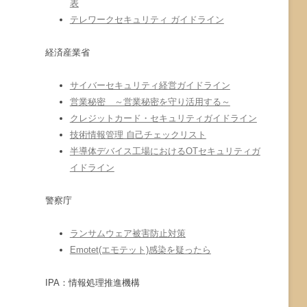
表
テレワークセキュリティ ガイドライン
経済産業省
サイバーセキュリティ経営ガイドライン
営業秘密 ～営業秘密を守り活用する～
クレジットカード・セキュリティガイドライン
技術情報管理 自己チェックリスト
半導体デバイス工場におけるOTセキュリティガ
イドライン
警察庁
ランサムウェア被害防止対策
Emotet(エモテット)感染を疑ったら
IPA：情報処理推進機構