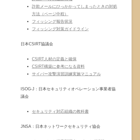
詐欺メールにひっかかってしまったときの対処
方法（ページ中程）
フィッシング報告状況
フィッシング対策ガイドライン
日本CSIRT協議会
CSIRT人材の定義と確保
CSIRT構築に参考になる資料
サイバー攻撃演習訓練実施マニュアル
ISOG-J：日本セキュリティオペレーション事業者協
議会
セキュリティ対応組織の教科書
JNSA：日本ネットワークセキュリティ協会