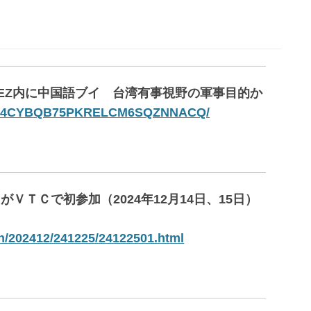
EEZ内に中国語ブイ 台湾有事視野の軍事目的か
25-AM4CYBQB75PKRELCM6SQZNNACQ/
ＶＴＣで初参加（2024年12月14日、15日）
/202412/241225/24122501.html