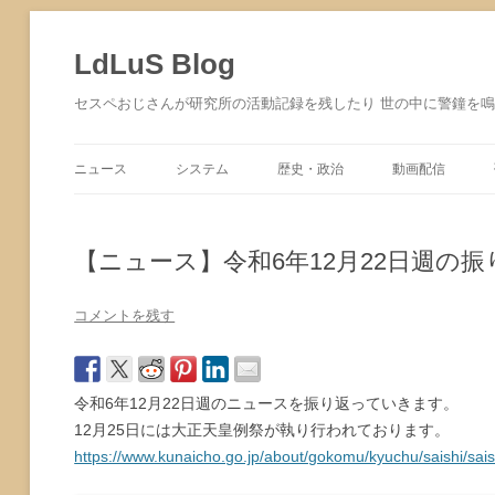
コ
ン
テ
LdLuS Blog
ン
ツ
へ
セスペおじさんが研究所の活動記録を残したり 世の中に警鐘を
ス
キ
ッ
プ
ニュース
システム
歴史・政治
動画配信
サイバーセキュリティ
【ニュース】令和6年12月22日週の振
コメントを残す
令和6年12月22日週のニュースを振り返っていきます。
12月25日には大正天皇例祭が執り行われております。
https://www.kunaicho.go.jp/about/gokomu/kyuchu/saishi/sais