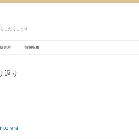
鳴らしたりします
研究所
情報収集
り返り
hi01.html