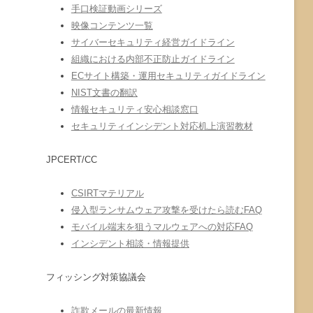
手口検証動画シリーズ
映像コンテンツ一覧
サイバーセキュリティ経営ガイドライン
組織における内部不正防止ガイドライン
ECサイト構築・運用セキュリティガイドライン
NIST文書の翻訳
情報セキュリティ安心相談窓口
セキュリティインシデント対応机上演習教材
JPCERT/CC
CSIRTマテリアル
侵入型ランサムウェア攻撃を受けたら読むFAQ
モバイル端末を狙うマルウェアへの対応FAQ
インシデント相談・情報提供
フィッシング対策協議会
詐欺メールの最新情報