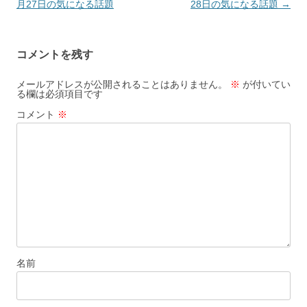
稿
月27日の気になる話題
28日の気になる話題
→
ナ
ビ
コメントを残す
ゲ
ー
メールアドレスが公開されることはありません。
※
が付いてい
る欄は必須項目です
シ
コメント
※
ョ
ン
名前