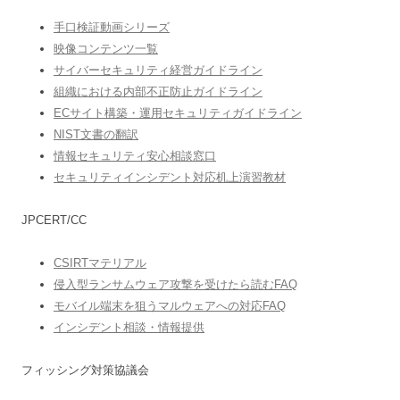
手口検証動画シリーズ
映像コンテンツ一覧
サイバーセキュリティ経営ガイドライン
組織における内部不正防止ガイドライン
ECサイト構築・運用セキュリティガイドライン
NIST文書の翻訳
情報セキュリティ安心相談窓口
セキュリティインシデント対応机上演習教材
JPCERT/CC
CSIRTマテリアル
侵入型ランサムウェア攻撃を受けたら読むFAQ
モバイル端末を狙うマルウェアへの対応FAQ
インシデント相談・情報提供
フィッシング対策協議会