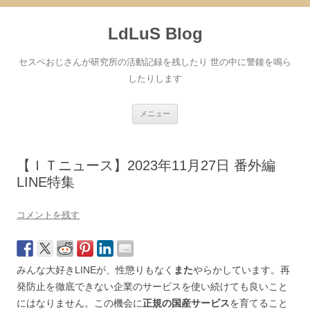
コ
ン
LdLuS Blog
テ
ン
ツ
へ
セスペおじさんが研究所の活動記録を残したり 世の中に警鐘を鳴ら
ス
キ
したりします
ッ
プ
メニュー
【ＩＴニュース】2023年11月27日 番外編
LINE特集
コメントを残す
みんな大好きLINEが、性懲りもなく
また
やらかしています。再
発防止を徹底できない企業のサービスを使い続けても良いこと
にはなりません。この機会に
正規の国産サービス
を育てること