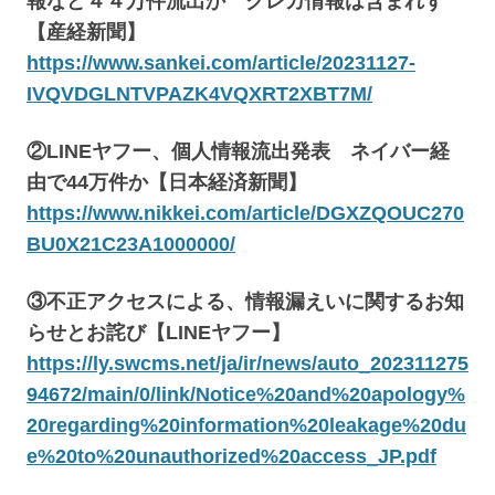
報など４４万件流出か クレカ情報は含まれず
【産経新聞】
https://www.sankei.com/article/20231127-
IVQVDGLNTVPAZK4VQXRT2XBT7M/
②LINEヤフー、個人情報流出発表 ネイバー経
由で44万件か【日本経済新聞】
https://www.nikkei.com/article/DGXZQOUC270
BU0X21C23A1000000/
③不正アクセスによる、情報漏えいに関するお知
らせとお詫び【LINEヤフー】
https://ly.swcms.net/ja/ir/news/auto_202311275
94672/main/0/link/Notice%20and%20apology%
20regarding%20information%20leakage%20du
e%20to%20unauthorized%20access_JP.pdf