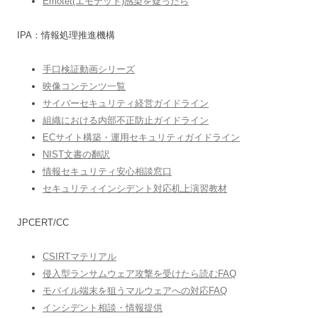
Emotet(エモテット)感染を疑ったら
IPA：情報処理推進機構
手口検証動画シリーズ
映像コンテンツ一覧
サイバーセキュリティ経営ガイドライン
組織における内部不正防止ガイドライン
ECサイト構築・運用セキュリティガイドライン
NIST文書の翻訳
情報セキュリティ安心相談窓口
セキュリティインシデント対応机上演習教材
JPCERT/CC
CSIRTマテリアル
侵入型ランサムウェア攻撃を受けたら読むFAQ
モバイル端末を狙うマルウェアへの対応FAQ
インシデント相談・情報提供