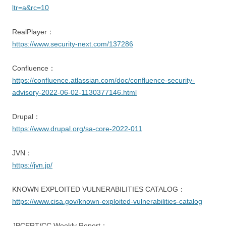
ltr=a&rc=10
RealPlayer：
https://www.security-next.com/137286
Confluence：
https://confluence.atlassian.com/doc/confluence-security-
advisory-2022-06-02-1130377146.html
Drupal：
https://www.drupal.org/sa-core-2022-011
JVN：
https://jvn.jp/
KNOWN EXPLOITED VULNERABILITIES CATALOG：
https://www.cisa.gov/known-exploited-vulnerabilities-catalog
JPCERT/CC Weekly Report：