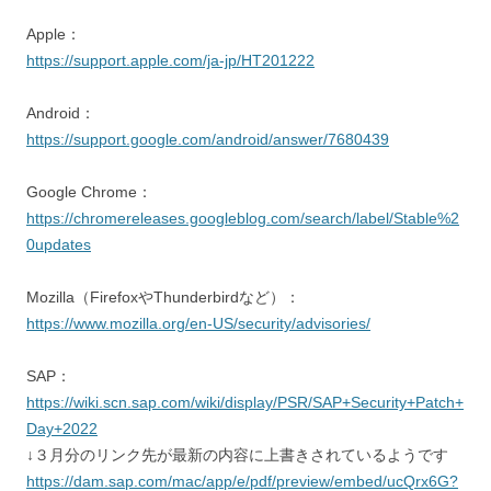
Apple：
https://support.apple.com/ja-jp/HT201222
Android：
https://support.google.com/android/answer/7680439
Google Chrome：
https://chromereleases.googleblog.com/search/label/Stable%2
0updates
Mozilla（FirefoxやThunderbirdなど）：
https://www.mozilla.org/en-US/security/advisories/
SAP：
https://wiki.scn.sap.com/wiki/display/PSR/SAP+Security+Patch+
Day+2022
↓３月分のリンク先が最新の内容に上書きされているようです
https://dam.sap.com/mac/app/e/pdf/preview/embed/ucQrx6G?