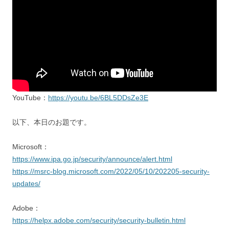
YouTube：
https://youtu.be/6BL5DDsZe3E
以下、本日のお題です。
Microsoft：
https://www.ipa.go.jp/security/announce/alert.html
https://msrc-blog.microsoft.com/2022/05/10/202205-security-
updates/
Adobe：
https://helpx.adobe.com/security/security-bulletin.html