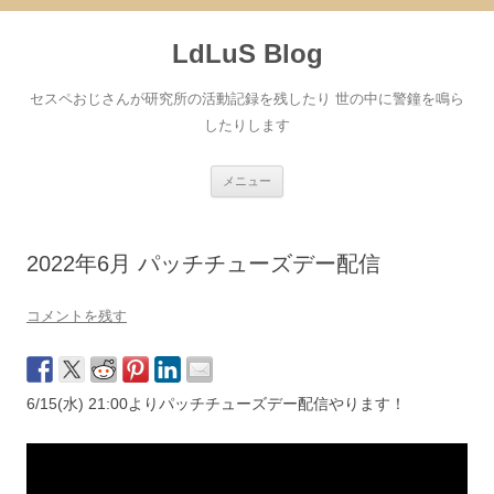
コ
ン
LdLuS Blog
テ
ン
ツ
へ
セスペおじさんが研究所の活動記録を残したり 世の中に警鐘を鳴ら
ス
キ
したりします
ッ
プ
メニュー
2022年6月 パッチチューズデー配信
コメントを残す
6/15(水) 21:00よりパッチチューズデー配信やります！