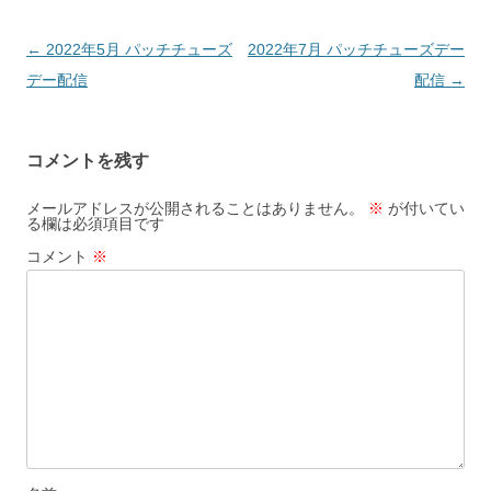
投
←
2022年5月 パッチチューズ
2022年7月 パッチチューズデー
稿
デー配信
配信
→
ナ
ビ
コメントを残す
ゲ
ー
メールアドレスが公開されることはありません。
※
が付いてい
る欄は必須項目です
シ
コメント
※
ョ
ン