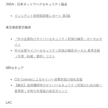
JNSA：日本ネットワークセキュリティ協会
インシデント損害額調査レポート 第2版
東京都産業労働局
『中小企業向けサイバーセキュリティ対策の極意』ポータルサ
イト
中小企業サイバーセキュリティ対策の極意ポータル 参考文献
（引用・転載・要約）リスト
NRIセキュア
CIS Controlsによるサイバー攻撃対策の強化支援
【解説】政府機関等のサイバーセキュリティ対策のための統一
基準群｜令和５年度版の改定ポイント
LAC