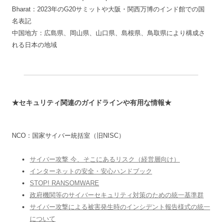
Bharat：2023年のG20サミットや大阪・関西万博のインド館での国
名表記
中国地方：広島県、岡山県、山口県、島根県、鳥取県により構成さ
れる日本の地域
★セキュリティ関連のガイドラインや有用な情報★
NCO：国家サイバー統括室（旧NISC）
サイバー攻撃 今、そこにあるリスク（経営層向け）
インターネットの安全・安心ハンドブック
STOP! RANSOMWARE
政府機関等のサイバーセキュリティ対策のための統一基準群
サイバー攻撃による被害発生時のインシデント報告様式の統一
について