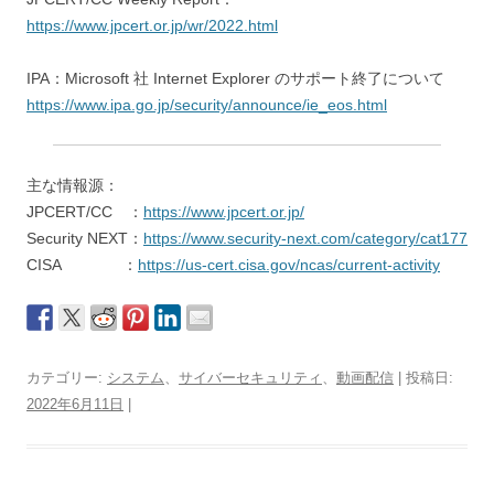
https://www.jpcert.or.jp/wr/2022.html
IPA：Microsoft 社 Internet Explorer のサポート終了について
https://www.ipa.go.jp/security/announce/ie_eos.html
主な情報源：
JPCERT/CC ：
https://www.jpcert.or.jp/
Security NEXT：
https://www.security-next.com/category/cat177
CISA ：
https://us-cert.cisa.gov/ncas/current-activity
カテゴリー:
システム
、
サイバーセキュリティ
、
動画配信
| 投稿日:
2022年6月11日
|