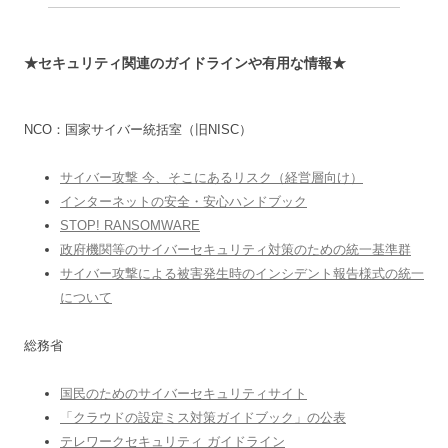
★セキュリティ関連のガイドラインや有用な情報★
NCO：国家サイバー統括室（旧NISC）
サイバー攻撃 今、そこにあるリスク（経営層向け）
インターネットの安全・安心ハンドブック
STOP! RANSOMWARE
政府機関等のサイバーセキュリティ対策のための統一基準群
サイバー攻撃による被害発生時のインシデント報告様式の統一
について
総務省
国民のためのサイバーセキュリティサイト
「クラウドの設定ミス対策ガイドブック」の公表
テレワークセキュリティ ガイドライン