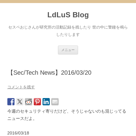
コ
ン
LdLuS Blog
テ
ン
ツ
へ
セスペおじさんが研究所の活動記録を残したり 世の中に警鐘を鳴ら
ス
キ
したりします
ッ
プ
メニュー
【Sec/Tech News】2016/03/20
コメントを残す
今週のセキュリティ寄りだけど、そうじゃないのも混じってる
ニュースだよ。
2016/03/18