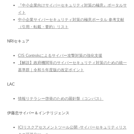
『中小企業向けサイバーセキュリティ対策の極意』ポータルサ
イト
中小企業サイバーセキュリティ対策の極意ポータル 参考文献
（引用・転載・要約）リスト
NRIセキュア
CIS Controlsによるサイバー攻撃対策の強化支援
【解説】政府機関等のサイバーセキュリティ対策のための統一
基準群｜令和５年度版の改定ポイント
LAC
情報リテラシー啓発のための羅針盤（コンパス）
伊藤忠サイバー＆インテリジェンス
ICIリスクアセスメントツール公開 -サイバーセキュリティリス