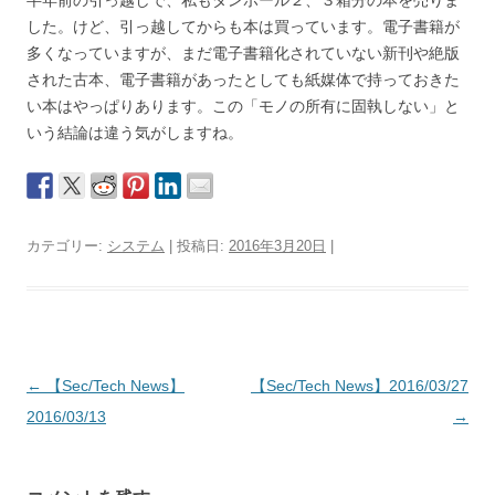
半年前の引っ越しで、私もダンボール２、３箱分の本を売りま
した。けど、引っ越してからも本は買っています。電子書籍が
多くなっていますが、まだ電子書籍化されていない新刊や絶版
された古本、電子書籍があったとしても紙媒体で持っておきた
い本はやっぱりあります。この「モノの所有に固執しない」と
いう結論は違う気がしますね。
カテゴリー:
システム
| 投稿日:
2016年3月20日
|
投
←
【Sec/Tech News】
【Sec/Tech News】2016/03/27
稿
2016/03/13
→
ナ
ビ