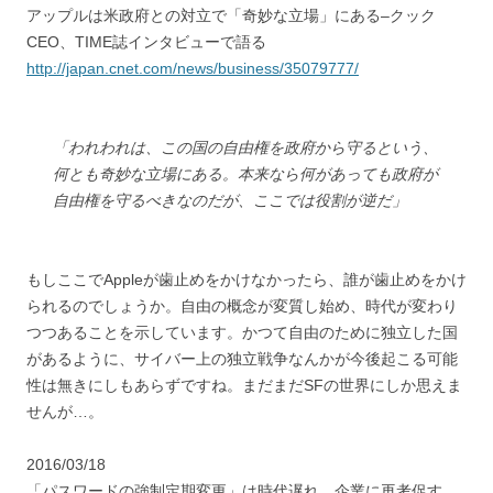
アップルは米政府との対立で「奇妙な立場」にある–クック
CEO、TIME誌インタビューで語る
http://japan.cnet.com/news/business/35079777/
「われわれは、この国の自由権を政府から守るという、
何とも奇妙な立場にある。本来なら何があっても政府が
自由権を守るべきなのだが、ここでは役割が逆だ」
もしここでAppleが歯止めをかけなかったら、誰が歯止めをかけ
られるのでしょうか。自由の概念が変質し始め、時代が変わり
つつあることを示しています。かつて自由のために独立した国
があるように、サイバー上の独立戦争なんかが今後起こる可能
性は無きにしもあらずですね。まだまだSFの世界にしか思えま
せんが…。
2016/03/18
「パスワードの強制定期変更」は時代遅れ、企業に再考促す