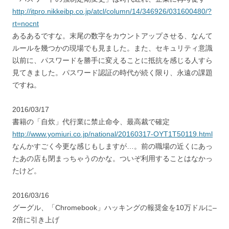
http://itpro.nikkeibp.co.jp/atcl/column/14/346926/031600480/?
rt=nocnt
あるあるですな。末尾の数字をカウントアップさせる、なんて
ルールを幾つかの現場でも見ました。また、セキュリティ意識
以前に、パスワードを勝手に変えることに抵抗を感じる人すら
見てきました。パスワード認証の時代が続く限り、永遠の課題
ですね。
2016/03/17
書籍の「自炊」代行業に禁止命令、最高裁で確定
http://www.yomiuri.co.jp/national/20160317-OYT1T50119.html
なんかすごく今更な感じもしますが…。前の職場の近くにあっ
たあの店も閉まっちゃうのかな。ついぞ利用することはなかっ
たけど。
2016/03/16
グーグル、「Chromebook」ハッキングの報奨金を10万ドルに–
2倍に引き上げ