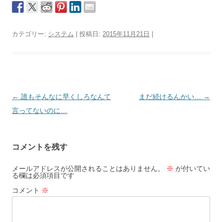
カテゴリー:
システム
| 投稿日:
2015年11月21日
|
投
←
誰もそんなに早くしろなんて
まだ続けるんかい…
→
稿
言ってないのに…
ナ
ビ
コメントを残す
ゲ
ー
メールアドレスが公開されることはありません。
※
が付いてい
る欄は必須項目です
シ
コメント
※
ョ
ン