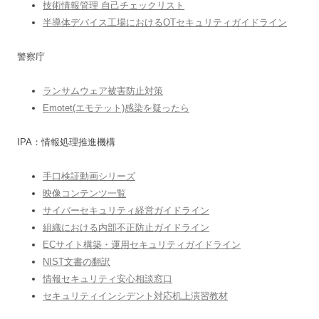
技術情報管理 自己チェックリスト
半導体デバイス工場におけるOTセキュリティガイドライン
警察庁
ランサムウェア被害防止対策
Emotet(エモテット)感染を疑ったら
IPA：情報処理推進機構
手口検証動画シリーズ
映像コンテンツ一覧
サイバーセキュリティ経営ガイドライン
組織における内部不正防止ガイドライン
ECサイト構築・運用セキュリティガイドライン
NIST文書の翻訳
情報セキュリティ安心相談窓口
セキュリティインシデント対応机上演習教材