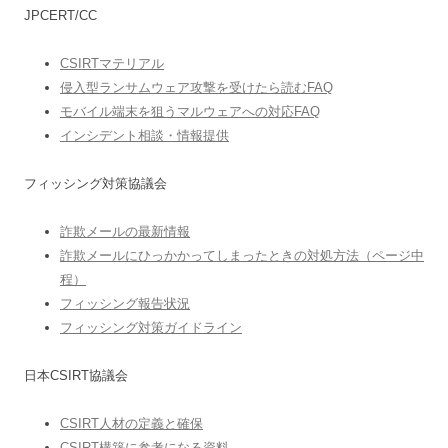
JPCERT/CC
CSIRTマテリアル
侵入型ランサムウェア攻撃を受けたら読むFAQ
モバイル端末を狙うマルウェアへの対応FAQ
インシデント相談・情報提供
フィッシング対策協議会
詐欺メールの最新情報
詐欺メールにひっかかってしまったときの対処方法（ページ中
程）
フィッシング報告状況
フィッシング対策ガイドライン
日本CSIRT協議会
CSIRT人材の定義と確保
CSIRT構築に参考になる資料