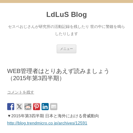
コ
ン
LdLuS Blog
テ
ン
ツ
へ
セスペおじさんが研究所の活動記録を残したり 世の中に警鐘を鳴ら
ス
キ
したりします
ッ
プ
メニュー
WEB管理者はとりあえず読みましょう
（2015年第3四半期）
コメントを残す
▼2015年第3四半期 日本と海外における脅威動向
http://blog.trendmicro.co.jp/archives/12591